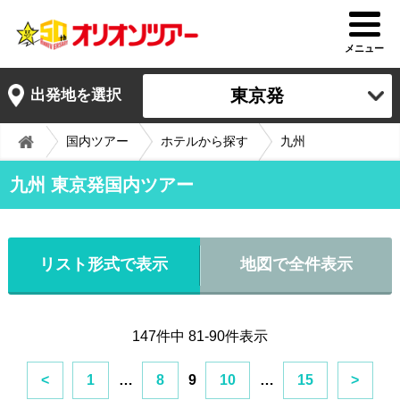
メニュー
東京発
出発地を選択
国内ツアー
ホテルから探す
九州
九州 東京発国内ツアー
リスト形式で表示
地図で全件表示
147件中 81-90件表示
<
1
…
8
9
10
…
15
>