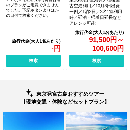
のプランがご用意できません
古空港利用／10月3日出発
でした。下記ボタンよりほか
一例／1泊2日／2名1室利用
の日付で検索ください。
時／延泊・帰着日延長など
アレンジ可能
91,500
円
～
-
円
100,600
円
検索
検索
東京発宮古島おすすめツアー
【現地交通・体験などセットプラン】