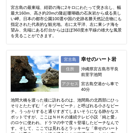
宮古島の最東端、紺碧の海に2キロにわたって突き出し、幅
最大160m、高さ約20mの隆起珊瑚礁の石灰岩から成る美し
い岬。日本の都市公園100選や国の史跡名勝天然記念物にも
指定された代表的な観光地。右に太平洋、左に東シナ海を
望み、先端にある灯台からはほぼ360度水平線の雄大な風景
を見ることができます。
幸せのハート岩
宮古島
住所
沖縄県宮古島市平良
前里字池間
アクセス
宮古島空港から車で
40分
池間大橋を渡った後に訪れるのは、池間島の北西部にひっ
そりとたたずむ「イキヅービーチ」と呼ばれる小さなビー
チ。うっかりすると通りすぎてしまいそうになる静かなス
ポットですが、ここはＮＨＫの連続テレビ小説「純と愛」
のロケに使われ、ドラマの中で度々登場したビーチなんで
す。そして、ここでは見れるとラッキーな「幸せのハート