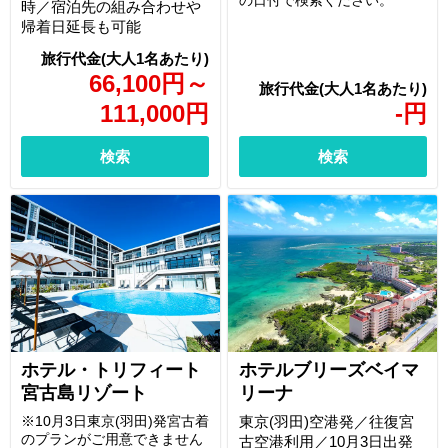
の日付で検索ください。
時／宿泊先の組み合わせや
帰着日延長も可能
66,100
円
～
111,000
円
-
円
検索
検索
ホテル・トリフィート
ホテルブリーズベイマ
宮古島リゾート
リーナ
※10月3日東京(羽田)発宮古着
東京(羽田)空港発／往復宮
のプランがご用意できません
古空港利用／10月3日出発