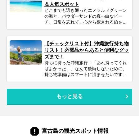
＆人気スポット
どこまでも透き通ったエメラルドグリーン
の海と、パウダーサンドの真っ白なビー
チ。日常を忘れて、心から癒される旅を求
めるなら、沖縄の離島・宮古島は最高の選
択肢です。 「宮古ブルー」と称される圧倒
的な海の美しさは、一度訪れたら誰もが虜
【チェックリスト付】沖縄旅行持ち物
になります。 この記事では、プロのツアー
リスト！必需品からあると便利なグッ
コーディネーターが厳選した宮古島の観光
ズまで！
スポットを、目的別にご紹介します。定番
待ちに待った沖縄旅行！「あれ持ってくれ
の絶景ビーチから、話題のグルメ、心静か
ばよかった…」なんて後悔しないために、
に過ごせる穴場まで、あなたの「行ってみ
持ち物準備はスマートに済ませたいですよ
たい！」がきっと見つかるはず。次の宮古
ね。このガイドを読めば、必需品から便利
島旅行の計画に、ぜひお役立てください。
グッズまでしっかりチェックできます。忘
れ物ゼロで、身軽に、快適に！最高の沖縄
もっと見る
旅行をスタートさせるための準備を始めま
しょう♪
宮古島の観光スポット情報