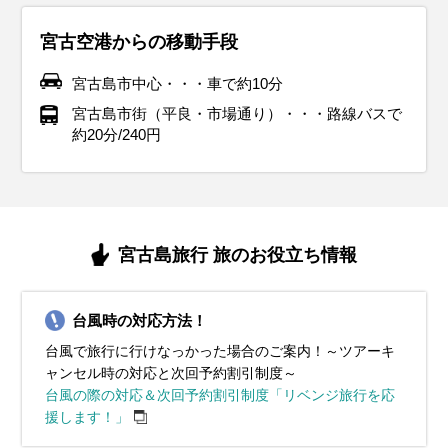
すが、朝晩は少し肌寒く感じることもあります。そのため、
のニットに軽いジャケットを羽織るスタイルが快適ですが、
で快適に過ごせますが、朝晩は冷え込むこともあるため、軽
ことが多いです。朝晩の寒さに備えて、軽めのコートやスト
薄手のカーディガンやパーカーを羽織るスタイルがおすすめ
適に観光が楽しめますが、朝晩は少し涼しい日もあるため、
装で快適に過ごせますが、朝晩は涼しさを感じることがある
ショートパンツで快適に過ごせますが、雨対策が必要です。
け対策が欠かせません。軽量で通気性の良いTシャツやノー
宮古空港からの移動手段
軽めのジャケットやストールを持参しておくと便利です。こ
朝晩は15℃前後まで冷え込むこともあるため、防寒対策を意
いジャケットやウィンドブレーカーを用意しておくと安心で
ールを持参すると便利です。観光地では屋外を歩く時間が長
です。朝晩は少し冷えることもあるので、重ね着で調整でき
薄手のカーディガンやジャケットを持ち歩くと便利です。海
ため、薄手のカーディガンやシャツを携帯しておくと便利で
軽量で速乾性のある素材の服を選び、湿気にも対応できるス
スリーブシャツ、ショートパンツやスカートを選び、涼しく
の時期は湿度が下がり過ごしやすいですが、海辺では風が強
識しましょう。観光地巡りでは動きやすいスニーカーが最適
す。風が強い日もあるので、風を通しにくい素材の服が便利
くなることがあるため、動きやすい服装と防風対策が重要で
る服装が快適です。観光地やアクティビティでは、軽量で通
辺を訪れる場合は、風が冷たく感じられることもあるので、
す。湿度が高くなり始めるため、通気性の良い素材の服を選
タイルがおすすめです。折りたたみ傘やレインコートを持参
快適な服装を心がけましょう。帽子やサングラス、日焼け止
宮古島市中心・・・車で約10分
い日もあるため、風を防ぐ素材のアウターが役立ちます。観
で、海風の強い場所を訪れる場合は風を通しにくい素材の服
です。観光では歩きやすいスニーカーを選び、防水性がある
す。また、雨が降る日もあるので、折りたたみ傘やレインシ
気性の良いスニーカーが役立ちます。沖縄特有の湿気が増し
風を防ぐ上着を準備してください。紫外線対策として帽子や
ぶのがポイントです。5月は紫外線が強くなるため、帽子や
し、防水性のあるスニーカーやサンダルを用意してくださ
めを必ず用意し、特にビーチを訪れる際はラッシュガードを
宮古島市街（平良・市場通り）・・・路線バスで
光地を巡る際には、動きやすいスニーカーや防滑性のある靴
がおすすめです。また、クリスマスイルミネーションや年末
ものを用意しておくと突然の雨にも対応できます。沖縄特有
ューズを用意しておくと安心です。沖縄ならではの自然や文
てくるため、速乾性のある素材の服を選ぶと快適に過ごせま
サングラスを活用し、日焼け止めも忘れずに持参しましょ
サングラス、日焼け止めで紫外線対策をしましょう。観光地
い。また、エアコンが効いている室内では肌寒く感じること
着用すると便利です。また、長時間外を歩く場合は、通気性
約20分/240円
を選ぶと安心です。
イベントが盛り上がる時期なので、華やかな服装を取り入れ
の温暖な気候を活かした服装を選びましょう。
化を楽しむために、軽やかで機能的な服装を心がけましょ
す。春らしい明るい色の服装で、観光をより楽しく演出しま
う。動きやすく爽やかな服装で、春の沖縄を楽しみましょ
やアクティビティを思い切り楽しむために、機能的な服装を
があるため、薄手のカーディガンやストールを携帯すると便
の良いスニーカーやサンダルで足元をしっかりサポートして
ると気分が高まります。温暖な沖縄の冬を快適な服装で満喫
う。
しょう。
う。
心がけましょう。
利です。梅雨の湿気を乗り切るために、涼しく動きやすい服
ください。こまめな水分補給と暑さ対策を忘れずに、夏の沖
イベント・観光
イベント・観光
してください。
装で快適な旅行を楽しみましょう。
縄を思い切り楽しみましょう。
イベント・観光
イベント・観光
イベント・観光
イベント・観光
イルミネーション、伊良部トウガニまつり、多良間一周マラソ
宮古島100kmワイドーマラソン、うえのドイツ文化村イルミネー
イベント・観光
イベント・観光
イベント・観光
ン、宮古の産業まつり、KAZE JETSKI耐久レースIN宮古島、ブー
ション、ヒカンザクラ（花）
ホエールウォッチング、宮古冬まつり、ヒカンザクラ（花）、
海開き、ホエールウォッチング、デイゴ（花）、
海開き、宮古島トライアスロン、デイゴ（花）、
海水浴、うえのドイツ文化村鯉のぼりフェスト、ハーリー（海神
宮古島旅行 旅のお役立ち情報
ゲンビリア（花）
祭）、ビーチバレー宮古島大会、パッションフルーツ（旬）
イルミネーション、クイチャーフェスティバル、うえのドイツ文
海水浴、慰霊の日、サガリバナ（花）、パッションフルーツ
海水浴、宮古島夏まつり、サガリバナ（花）、ハイビスカス
化村イルミネーション、ブーゲンビリア（花）、
（旬）
（花）、マンゴー（旬）、ドラゴンフルーツ（旬）、パイナップ
ル（旬）
台風時の対応方法！
台風で旅行に行けなっかった場合のご案内！～ツアーキ
ャンセル時の対応と次回予約割引制度～
台風の際の対応＆次回予約割引制度「リベンジ旅行を応
援します！」