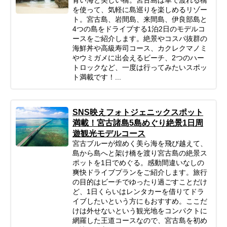
を使って、気軽に島巡りを楽しめるリゾー
ト。宮古島、岩間島、来間島、伊良部島と
4つの島をドライブする1泊2日のモデルコ
ースをご紹介します。絶景やコスパ抜群の
海鮮丼や高級寿司コース、カクレクマノミ
やウミガメに出会えるビーチ、2つのハー
トロックなど、一度は行ってみたいスポッ
ト満載です！...
SNS映えフォトジェニックスポット
満載！宮古諸島5島めぐり絶景1日周
遊観光モデルコース
宮古ブルーが煌めく美ら海を飛び越えて、
島から島へと架け橋を渡り宮古島の絶景ス
ポットを1日でめぐる。感動間違いなしの
爽快ドライブプランをご紹介します。旅行
の目的はビーチでゆったり過ごすことだけ
ど、1日くらいはレンタカーを借りてドラ
イブしたいという方にもおすすめ。ここだ
けは外せないという観光地をコンパクトに
網羅した王道コースなので、宮古島を初め