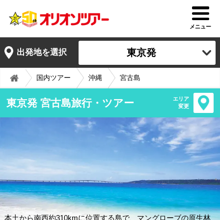
メニュー
東京発
出発地を選択
国内ツアー
沖縄
宮古島
エリア
東京発 宮古島旅行・ツアー
変更
本土から南西約310kmに位置する島で、マングローブの原生林