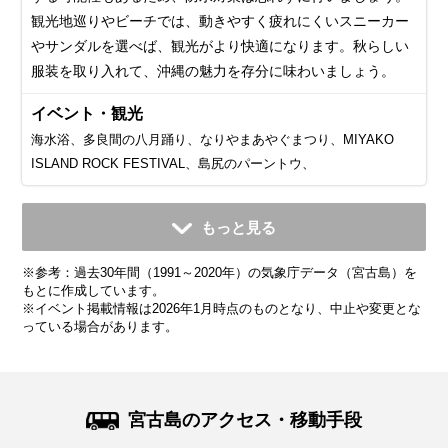
観光地巡りやビーチでは、動きやすく疲れにくいスニーカー
やサンダルを選べば、観光がより快適になります。秋らしい
服装を取り入れて、沖縄の魅力を存分に味わいましょう。
イベント・観光
海水浴、多良間の八月踊り、なりやまあやぐまつり、MIYAKO
ISLAND ROCK FESTIVAL、島尻のパーントウ、
11月
12月
1月
2月
3月
4月
5月
6月
7月
もっと見る
平均気温・降水量
平均気温・降水量
平均気温・降水量
平均気温・降水量
平均気温・降水量
平均気温・降水量
平均気温・降水量
平均気温・降水量
平均気温・降水量
※参考：過去30年間（1991～2020年）の気象庁データ（宮古島）を
23.1℃
20.0℃
18.3℃
18.6℃
20.1℃
22.5℃
25.0℃
27.7℃
28.9℃
139.8mm
147.2mm
138.8mm
119.8mm
138.7mm
148.7mm
222.3mm
194.7mm
151.6mm
もとに作成しています。
※イベント掲載情報は2026年1月時点のものとなり、中止や変更とな
っている場合があります。
気候・服装
気候・服装
気候・服装
気候・服装
気候・服装
気候・服装
気候・服装
気候・服装
気候・服装
ジャケット
ニット
ニット
ニット
パーカー
カーディガン
カーディガン
カーディガン
半袖シャツ
長袖シャツ
ジャケット
ジャケット
コート
半袖シャツ
半袖シャツ
半袖シャツ
半袖シャツ
ノースリーブ
11月の沖縄は秋が深まり、平均気温は約23℃と快適な日が多
12月の沖縄は冬を迎えますが、平均気温は約20℃で、日本本
1月の沖縄は冬にあたりますが、平均気温は約17℃と日本本
2月の沖縄も引き続き穏やかな冬の気候が続きます。平均気
3月の沖縄は春の訪れを感じる時期で、平均気温は20℃近く
4月の沖縄は春本番で、平均気温は22℃前後と過ごしやすい
5月の沖縄は初夏を迎え、平均気温は25℃を超える日もあり
6月の沖縄は梅雨の時期にあたり、湿度が高く雨の日が多い
7月の沖縄は梅雨が明け、夏本番の暑さを迎えます。平均気
宮古島のアクセス・移動手段
いです。日中は長袖シャツや薄手のカーディガンで過ごせま
土の冬に比べるとかなり温暖です。日中は長袖シャツや薄手
土に比べると暖かいです。日中は薄手のニットや長袖シャツ
温は17℃前後で、日中はカットソーや薄手のニットで過ごす
まで上がります。日中は暖かい日が多いため、半袖シャツに
季節です。日中は半袖シャツや軽めのパンツ、スカートで快
ます。日中はTシャツやショートパンツ、スカートなどの軽
のが特徴です。平均気温は27℃前後で、日中は半袖シャツや
温は30℃を超える日も多く、紫外線が非常に強いので、日焼