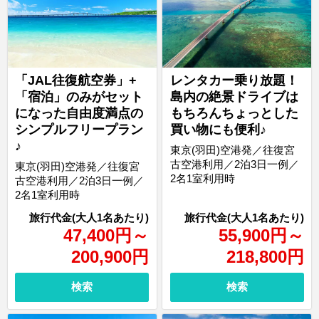
「JAL往復航空券」+
レンタカー乗り放題！
「宿泊」のみがセット
島内の絶景ドライブは
になった自由度満点の
もちろんちょっとした
シンプルフリープラン
買い物にも便利♪
♪
東京(羽田)空港発／往復宮
古空港利用／2泊3日一例／
東京(羽田)空港発／往復宮
2名1室利用時
古空港利用／2泊3日一例／
2名1室利用時
47,400
円
～
55,900
円
～
200,900
円
218,800
円
検索
検索