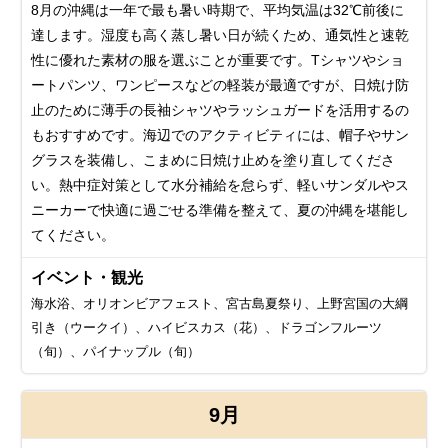
8月の沖縄は一年で最も暑い時期で、平均気温は32℃前後に
達します。湿度も高く蒸し暑い日が続くため、通気性と速乾
性に優れた素材の服を選ぶことが重要です。Tシャツやショ
ートパンツ、ワンピースなどの軽装が最適ですが、日焼け防
止のために薄手の長袖シャツやラッシュガードを活用するの
もおすすめです。海辺でのアクティビティには、帽子やサン
グラスを装備し、こまめに日焼け止めを塗り直してくださ
い。熱中症対策として水分補給を怠らず、軽いサンダルやス
ニーカーで快適に過ごせる準備を整えて、夏の沖縄を堪能し
てください。
イベント・観光
海水浴、オリオンビアフェスト、宮古島夏祭り、上野宮国の大綱
引き（ウークイ）、ハイビスカス（花）、ドラゴンフルーツ
（旬）、パイナップル（旬）
9月