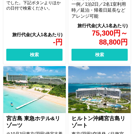
でした。下記ボタンよりほか
一例／1泊2日／2名1室利用
の日付で検索ください。
時／延泊・帰着日延長など
アレンジ可能
75,300
円
～
-
円
88,800
円
検索
検索
宮古島 東急ホテル&リ
ヒルトン沖縄宮古島リ
ゾーツ
ゾート
※10月3日東京(羽田)発宮古着
東京(羽田)空港発／往復宮