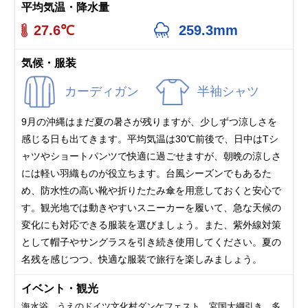
平均気温・降水量
27.6℃
259.3mm
気候・服装
カーディガン
半袖シャツ
9月の沖縄はまだ夏の暑さが残りますが、少しずつ涼しさを
感じる日も出てきます。平均気温は30℃前後で、日中はTシ
ャツやショートパンツで快適に過ごせますが、朝晩の涼しさ
には軽い羽織ものが役立ちます。台風シーズンでもあるた
め、防水性の高い靴や折りたたみ傘を用意しておくと安心で
す。観光地では動きやすいスニーカーを履いて、急な天候の
変化にも対応できる服装を選びましょう。また、紫外線対策
として帽子やサングラスを引き続き使用してください。夏の
名残を感じつつ、快適な服装で旅行を楽しみましょう。
イベント・観光
海水浴、うえのドイツ文化村ダンケフェスト、宮国大綱引き、多