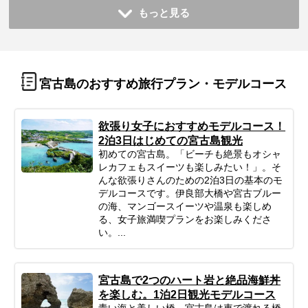
もっと見る
宮古島のおすすめ旅行プラン・モデルコース
欲張り女子におすすめモデルコース！
2泊3日はじめての宮古島観光
初めての宮古島。「ビーチも絶景もオシャ
レカフェもスイーツも楽しみたい！」。そ
んな欲張りさんのための2泊3日の基本のモ
デルコースです。伊良部大橋や宮古ブルー
の海、マンゴースイーツや温泉も楽しめ
る、女子旅満喫プランをお楽しみくださ
い。...
宮古島で2つのハート岩と絶品海鮮丼
を楽しむ。1泊2日観光モデルコース
青い海と美しい橋。宮古島は車で渡れる橋