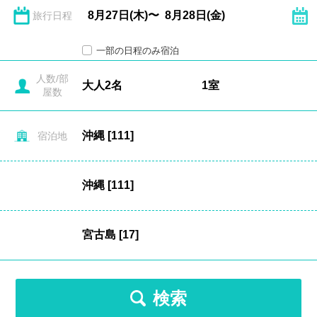
旅行日程
一部の日程のみ宿泊
人数/部
屋数
宿泊地
検索