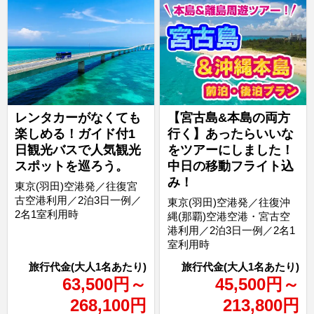
レンタカーがなくても
【宮古島&本島の両方
楽しめる！ガイド付1
行く】あったらいいな
日観光バスで人気観光
をツアーにしました！
スポットを巡ろう。
中日の移動フライト込
み！
東京(羽田)空港発／往復宮
古空港利用／2泊3日一例／
東京(羽田)空港発／往復沖
2名1室利用時
縄(那覇)空港空港・宮古空
港利用／2泊3日一例／2名1
室利用時
63,500
円
～
45,500
円
～
268,100
円
213,800
円