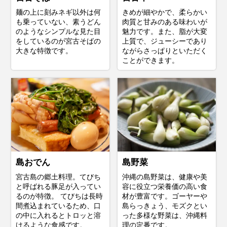
麺の上に刻みネギ以外は何
きめが細やかで、柔らかい
も乗っていない、素うどん
肉質と甘みのある味わいが
のようなシンプルな見た目
魅力です。また、脂が大変
をしているのが宮古そばの
上質で、ジューシーであり
大きな特徴です。
ながらさっぱりといただく
ことができます。
島おでん
島野菜
宮古島の郷土料理。てびち
沖縄の島野菜は、健康や美
と呼ばれる豚足が入ってい
容に役立つ栄養価の高い食
るのが特徴。 てびちは長時
材が豊富です。ゴーヤーや
間煮込まれているため、口
島らっきょう、モズクとい
の中に入れるとトロッと溶
った多様な野菜は、沖縄料
けるような食感です。
理の定番です。