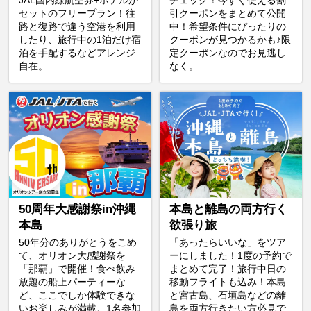
JAL国内線航空券+ホテルが
チェック！今すぐ使える割
セットのフリープラン！往
引クーポンをまとめて公開
路と復路で違う空港を利用
中！希望条件にぴったりの
したり、旅行中の1泊だけ宿
クーポンが見つかるかも♪限
泊を手配するなどアレンジ
定クーポンなのでお見逃し
自在。
なく。
50周年大感謝祭in沖縄
本島と離島の両方行く
本島
欲張り旅
50年分のありがとうをこめ
「あったらいいな」をツア
て、オリオン大感謝祭を
ーにしました！1度の予約で
「那覇」で開催！食べ飲み
まとめて完了！旅行中日の
放題の船上パーティーな
移動フライトも込み！本島
ど、ここでしか体験できな
と宮古島、石垣島などの離
いお楽しみが満載。1名参加
島を両方行きたい方必見で