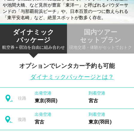
や池間大橋、など見所が豊富「東洋一」と呼ばれるパウダーサ
ンドの「与那覇前浜ビーチ」や、日本百景の一つに数えられる
「東平安名崎」など、絶景スポットが数多く存在。
ダイナミック
国内ツアー
パッケージ
セットプラン
航空券＋宿泊を自由に組み合わせ
現地交通・体験がセットでおトク
オプションでレンタカー予約も可能
ダイナミックパッケージとは？
出発空港
到着空港
往路
東京(羽田)
宮古
出発空港
到着空港
復路
宮古
東京(羽田)