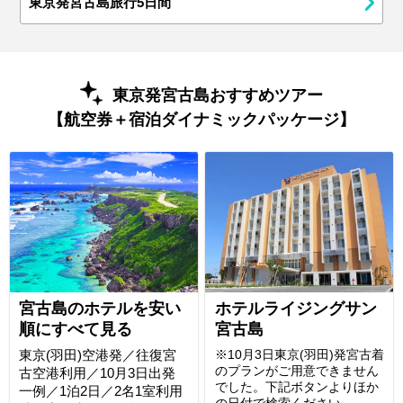
東京発宮古島旅行5日間
東京発宮古島おすすめツアー
【航空券＋宿泊ダイナミックパッケージ】
宮古島のホテルを安い
ホテルライジングサン
順にすべて見る
宮古島
東京(羽田)空港発／往復宮
※10月3日東京(羽田)発宮古着
のプランがご用意できません
古空港利用／10月3日出発
でした。下記ボタンよりほか
一例／1泊2日／2名1室利用