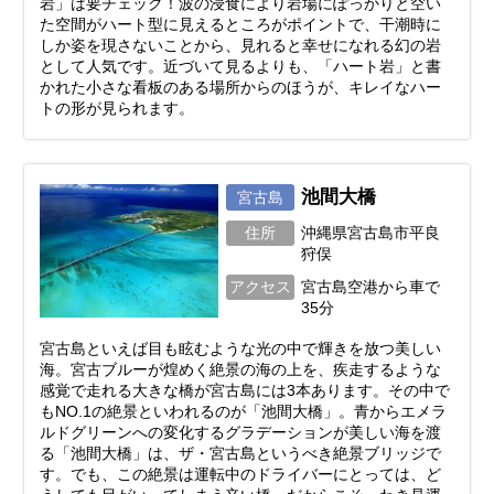
岩」は要チェック！波の浸食により岩場にぽっかりと空い
た空間がハート型に見えるところがポイントで、干潮時に
しか姿を現さないことから、見れると幸せになれる幻の岩
として人気です。近づいて見るよりも、「ハート岩」と書
かれた小さな看板のある場所からのほうが、キレイなハー
トの形が見られます。
池間大橋
宮古島
住所
沖縄県宮古島市平良
狩俣
アクセス
宮古島空港から車で
35分
宮古島といえば目も眩むような光の中で輝きを放つ美しい
海。宮古ブルーが煌めく絶景の海の上を、疾走するような
感覚で走れる大きな橋が宮古島には3本あります。その中で
もNO.1の絶景といわれるのが「池間大橋」。青からエメラ
ルドグリーンへの変化するグラデーションが美しい海を渡
る「池間大橋」は、ザ・宮古島というべき絶景ブリッジで
す。でも、この絶景は運転中のドライバーにとっては、ど