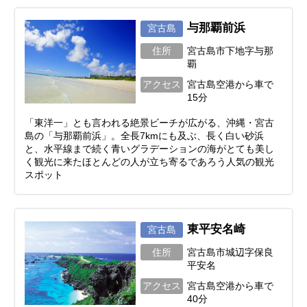
与那覇前浜
宮古島
住所
宮古島市下地字与那
覇
アクセス
宮古島空港から車で
15分
「東洋一」とも言われる絶景ビーチが広がる、沖縄・宮古
島の「与那覇前浜」。全長7kmにも及ぶ、長く白い砂浜
と、水平線まで続く青いグラデーションの海がとても美し
く観光に来たほとんどの人が立ち寄るであろう人気の観光
スポット
東平安名崎
宮古島
住所
宮古島市城辺字保良
平安名
アクセス
宮古島空港から車で
40分