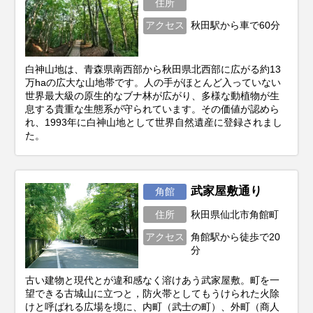
住所
アクセス
秋田駅から車で60分
白神山地は、青森県南西部から秋田県北西部に広がる約13
万haの広大な山地帯です。人の手がほとんど入っていない
世界最大級の原生的なブナ林が広がり、多様な動植物が生
息する貴重な生態系が守られています。その価値が認めら
れ、1993年に白神山地として世界自然遺産に登録されまし
た。
武家屋敷通り
角館
住所
秋田県仙北市角館町
アクセス
角館駅から徒歩で20
分
古い建物と現代とが違和感なく溶けあう武家屋敷。町を一
望できる古城山に立つと，防火帯としてもうけられた火除
けと呼ばれる広場を境に、内町（武士の町）、外町（商人