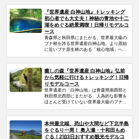
『世界遺産 白神山地』トレッキング
初心者でも大丈夫！神秘の青池や十二
湖をめぐる絶景満喫！日帰りモデルコ
ース
青森県と秋田県にまたがる、世界最大級の
ブナ林を誇る世界遺産白神山地。より原始
に近いブナ原生林のある「核心地域」へ...
癒しの森『世界遺産 白神山地』弘前
から気軽に行けるトレッキング！日帰
りモデルコース
世界遺産の「白神山地」は青森県南西部と
秋田県北西部にまたがる、人為的な影響を
ほとんど受けていない世界最大級のブナ...
本州最北端、恐山や大間など下北半島
をぐるり一周！ 奥入瀬・十和田もめ
ぐる！2泊3日おすすめ観光モデルコ