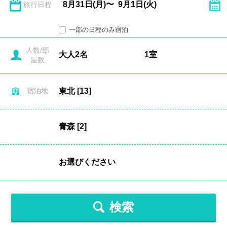
旅行日程
一部の日程のみ宿泊
人数/部
屋数
宿泊地
検索