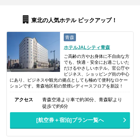
東北の人気ホテル ピックアップ！
青森
ホテルJALシティ青森
ご高齢の方やお身体に不自由な方
でも、快適・安全にお過ごしいた
だけるやさしいホテル。官公庁や
ビジネス、ショッピング街の中心
にあり、ビジネスや観光の拠点としても極めて便利なロケー
ションです。青森地区初の禁煙レディースフロアを新設！
アクセス
青森空港より車で約30分、青森駅より
徒歩で約6分
[航空券＋宿泊]プラン一覧へ