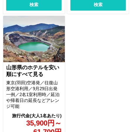
検索
検索
山形県のホテルを安い
順にすべて見る
東京(羽田)空港発／往復山
形空港利用／9月29日出発
一例／2名1室利用時／延泊
や帰着日の延長などアレン
ジ可能
35,900
円
～
61,700
円