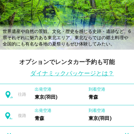
世界遺産や自然の景観、文化・歴史を感じる史跡・遺跡など、6
県それぞれに魅力ある東北エリア。東北ならではの郷土料理や
全国的にも有名な各地の夏祭りもぜひ体験してみたい。
オプションでレンタカー予約も可能
ダイナミックパッケージとは？
出発空港
到着空港
往路
東京(羽田)
青森
出発空港
到着空港
復路
青森
東京(羽田)