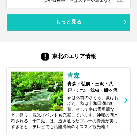
会や収穫祭、冬はスキーや温泉など、四...
もっと見る
東北のエリア情報
青森
青森・弘前・三沢・八
戸・むつ・浅虫・鰺ヶ沢
春は弘前のさくら、夏はね
ぷた、秋は十和田湖の紅
葉、そして冬は雪燈籠な
ど、祭り・観光イベントも充実しています。神秘の湖と
称される「十二湖」は、透き通ったブルーの青池が美し
すぎると、テレビでも話題沸騰のオススメ観光地！