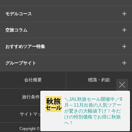
+
モデルコース
+
空旅コラム
+
おすすめツアー特集
+
グループサイト
会社概要
標識・約款
旅行条件書
プライバシーポリシー
＼JAL秋旅セール開催中／9
月～11月出発の人気ツアー
が驚きの大幅値下げ！今だ
サイトマップ
画面共有サポート
けの特別価格でお得に秋旅
へ！
Copyright © ORION TOUR Co.,Ltd. All rights reserved.