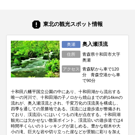
東北の観光スポット情報
奥入瀬渓流
奥瀬
住所
青森県十和田市大字
奥瀬
アクセス
青森駅から車で120
分 青森空港から車
で90分
十和田八幡平国立公園の中にあり、十和田湖から流出する
唯一の河川で、十和田湖の子ノロから焼山までの約14kmの
流れが、奥入瀬渓流とされ、千変万化の渓流美を構成し、
四季を通しての景勝地である。渓流には遊歩道が整備され
ており、渓流沿いにはいくつもの滝が点在する。十和田湖
観光には欠かせない散策ポイント。渓流沿いの遊歩道では4
時間半くらいのトレッキングが楽しめる。豊かな樹木や大
小の滝、巨大な岩や切り立った崖などが景観に彩りを加え