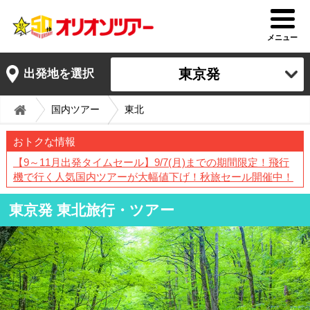
メニュー
東京発
出発地を選択
国内ツアー
東北
おトクな情報
【9～11月出発タイムセール】9/7(月)までの期間限定！飛行
機で行く人気国内ツアーが大幅値下げ！秋旅セール開催中！
東京発 東北旅行・ツアー