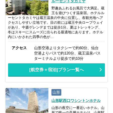
ルーセントタカミヤ
野趣あふれるお風呂で大満足。蔵
王を遊びつくす温泉宿。ホテルル
ーセントタカミヤは蔵王温泉の中央に位置し、各観光地へア
クセスしやすい立地です。目の前には蔵王中央ロープウェイ
があり、中森ゲレンデまでは徒歩1分。夏はトレッキング、
冬はスキーにスムーズに出られる最適地にあります。ホテル
内にいかされた四季の色が…
アクセス
山形空港よりタクシーで約60分、仙台
空港よりバスで約120分、蔵王温泉バス
ターミナルより徒歩で約10分
[航空券＋宿泊]プラン一覧へ
山形
山形駅西口ワシントンホテル
山形の夜空に一番近いホテル。山
形で唯一の高層ホテルは、山形駅