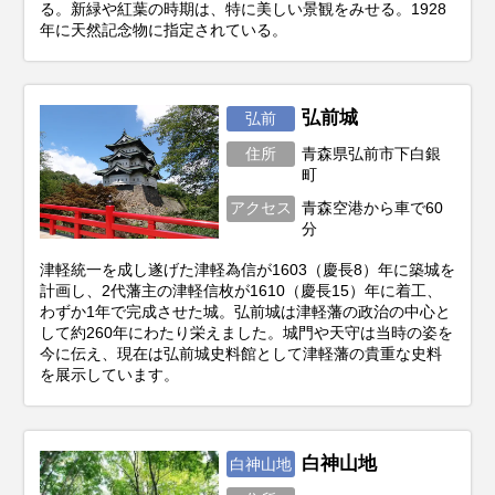
る。新緑や紅葉の時期は、特に美しい景観をみせる。1928
年に天然記念物に指定されている。
弘前城
弘前
住所
青森県弘前市下白銀
町
アクセス
青森空港から車で60
分
津軽統一を成し遂げた津軽為信が1603（慶長8）年に築城を
計画し、2代藩主の津軽信枚が1610（慶長15）年に着工、
わずか1年で完成させた城。弘前城は津軽藩の政治の中心と
して約260年にわたり栄えました。城門や天守は当時の姿を
今に伝え、現在は弘前城史料館として津軽藩の貴重な史料
を展示しています。
白神山地
白神山地