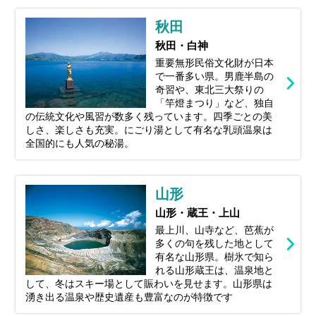
秋田
秋田・白神
重要無形民俗文化財が日本
で一番多い県。男鹿半島の
奇習や、東北三大祭りの
「竿燈まつり」など、独自
の伝統文化や風習が数多く残っています。四季ごとの美
しさ、楽しさも充実。にごり湯として有名な乳頭温泉は
全国的にも人気の秘湯。
山形
山形・蔵王・上山
最上川、山寺など、芭蕉が
多くの句を残した地として
有名な山形県。樹氷で知ら
れる山形蔵王は、温泉地と
して、冬はスキー場として賑わいを見せます。山形県は
湧き出る温泉や歴史遺産も豊富なのが特徴です