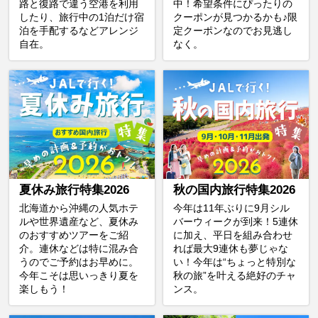
路と復路で違う空港を利用
中！希望条件にぴったりの
したり、旅行中の1泊だけ宿
クーポンが見つかるかも♪限
泊を手配するなどアレンジ
定クーポンなのでお見逃し
自在。
なく。
夏休み旅行特集2026
秋の国内旅行特集2026
北海道から沖縄の人気ホテ
今年は11年ぶりに9月シル
ルや世界遺産など、夏休み
バーウィークが到来！5連休
のおすすめツアーをご紹
に加え、平日を組み合わせ
介。連休などは特に混み合
れば最大9連休も夢じゃな
うのでご予約はお早めに。
い！今年は“ちょっと特別な
今年こそは思いっきり夏を
秋の旅”を叶える絶好のチャ
楽しもう！
ンス。