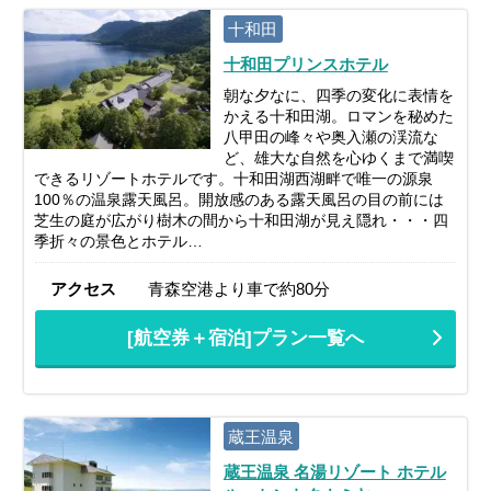
十和田
十和田プリンスホテル
朝な夕なに、四季の変化に表情を
かえる十和田湖。ロマンを秘めた
八甲田の峰々や奥入瀬の渓流な
ど、雄大な自然を心ゆくまで満喫
できるリゾートホテルです。十和田湖西湖畔で唯一の源泉
100％の温泉露天風呂。開放感のある露天風呂の目の前には
芝生の庭が広がり樹木の間から十和田湖が見え隠れ・・・四
季折々の景色とホテル…
アクセス
青森空港より車で約80分
[航空券＋宿泊]プラン一覧へ
蔵王温泉
蔵王温泉 名湯リゾート ホテル