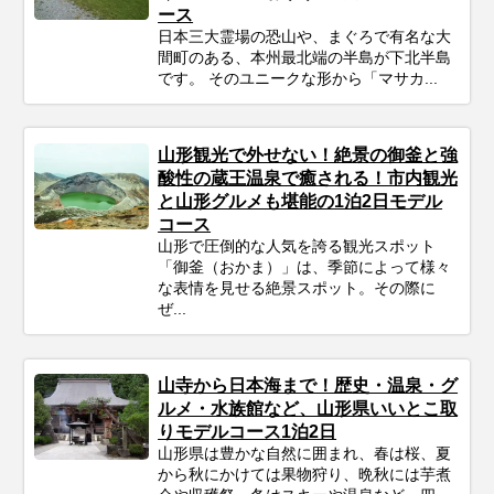
ース
日本三大霊場の恐山や、まぐろで有名な大
間町のある、本州最北端の半島が下北半島
です。 そのユニークな形から「マサカ...
山形観光で外せない！絶景の御釜と強
酸性の蔵王温泉で癒される！市内観光
と山形グルメも堪能の1泊2日モデル
コース
山形で圧倒的な人気を誇る観光スポット
「御釜（おかま）」は、季節によって様々
な表情を見せる絶景スポット。その際に
ぜ...
山寺から日本海まで！歴史・温泉・グ
ルメ・水族館など、山形県いいとこ取
りモデルコース1泊2日
山形県は豊かな自然に囲まれ、春は桜、夏
から秋にかけては果物狩り、晩秋には芋煮