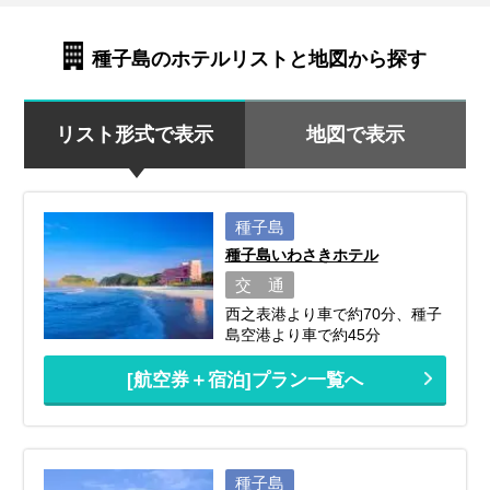
種子島のホテルリストと地図から探す
リスト形式で表示
地図で表示
種子島
種子島いわさきホテル
交 通
西之表港より車で約70分、種子
島空港より車で約45分
[航空券＋宿泊]プラン一覧へ
種子島