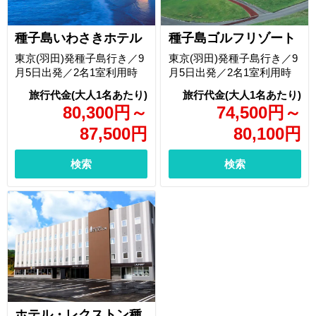
種子島いわさきホテル
種子島ゴルフリゾート
東京(羽田)発種子島行き／9
東京(羽田)発種子島行き／9
月5日出発／2名1室利用時
月5日出発／2名1室利用時
80,300
円
～
74,500
円
～
87,500
円
80,100
円
検索
検索
ホテル・レクストン種