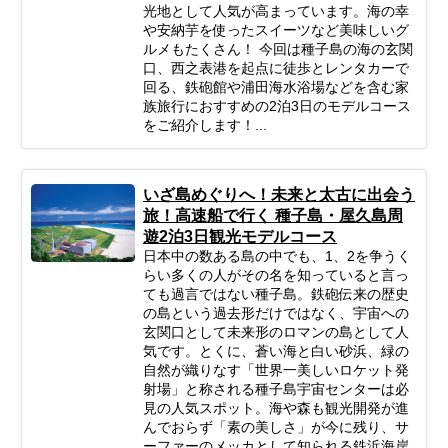
光地として人気が高まっています。海の幸
や安納芋を使ったスイーツなど美味しいグ
ルメもたくさん！ 今回は種子島の海の玄関
口、西之表港を起点に徒歩とレンタカーで
回る、鉄砲館や浦田海水浴場などを含む家
族旅行におすすめの2泊3日のモデルコース
をご紹介します！...
いざ島めぐりへ！未来と太古に出会う
旅！高速船で行く 種子島・屋久島周
遊2泊3日観光モデルコース
日本中の数ある島の中でも、1、2を争うく
らい多くの人がその名を知っていると言っ
ても過言ではない種子島。鉄砲伝来の歴史
の島という過去形だけではなく、宇宙への
玄関口として未来形のロマンの島として人
気です。とくに、蒼い海と白い砂浜、緑の
自然が織りなす「世界一美しいロケット発
射場」と称される種子島宇宙センターは必
見の人気スポット。海や森も観光開発が進
んでおらず「素の美しさ」が今に残り、サ
ーファーのメッカとして知られる鉄浜海岸