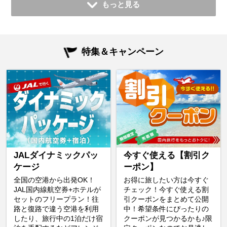
もっと見る
特集＆キャンペーン
JALダイナミックパッ
今すぐ使える【割引ク
ケージ
ーポン】
全国の空港から出発OK！
お得に旅したい方は今すぐ
JAL国内線航空券+ホテルが
チェック！今すぐ使える割
セットのフリープラン！往
引クーポンをまとめて公開
路と復路で違う空港を利用
中！希望条件にぴったりの
したり、旅行中の1泊だけ宿
クーポンが見つかるかも♪限