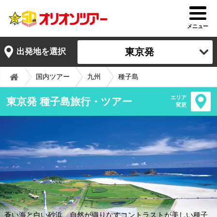
メニュー
東京発
出発地を選択
国内ツアー
九州
種子島
エリア
東京発 種子島旅行・ツアー
変更
蒼い海と白い砂浜、自然が織りなすコントラストが美しい種子