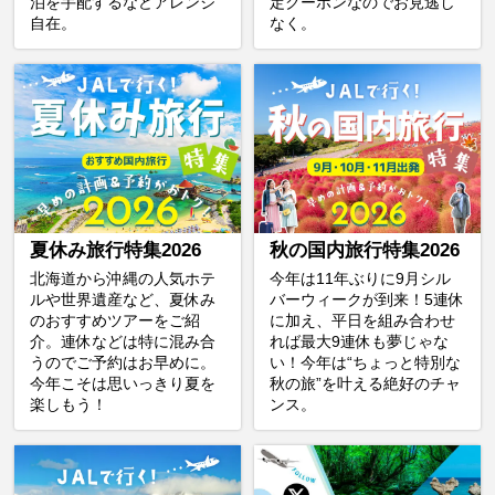
泊を手配するなどアレンジ
定クーポンなのでお見逃し
自在。
なく。
夏休み旅行特集2026
秋の国内旅行特集2026
北海道から沖縄の人気ホテ
今年は11年ぶりに9月シル
ルや世界遺産など、夏休み
バーウィークが到来！5連休
のおすすめツアーをご紹
に加え、平日を組み合わせ
介。連休などは特に混み合
れば最大9連休も夢じゃな
うのでご予約はお早めに。
い！今年は“ちょっと特別な
今年こそは思いっきり夏を
秋の旅”を叶える絶好のチャ
楽しもう！
ンス。