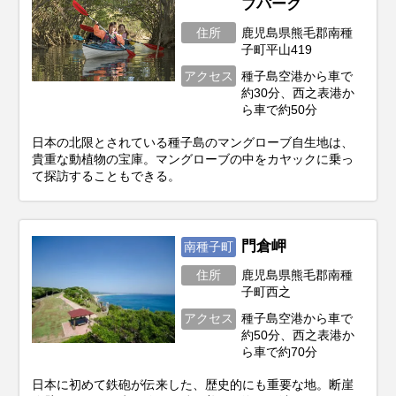
ブパーク
住所
鹿児島県熊毛郡南種
子町平山419
アクセス
種子島空港から車で
約30分、西之表港か
ら車で約50分
日本の北限とされている種子島のマングローブ自生地は、
貴重な動植物の宝庫。マングローブの中をカヤックに乗っ
て探訪することもできる。
門倉岬
南種子町
住所
鹿児島県熊毛郡南種
子町西之
アクセス
種子島空港から車で
約50分、西之表港か
ら車で約70分
日本に初めて鉄砲が伝来した、歴史的にも重要な地。断崖