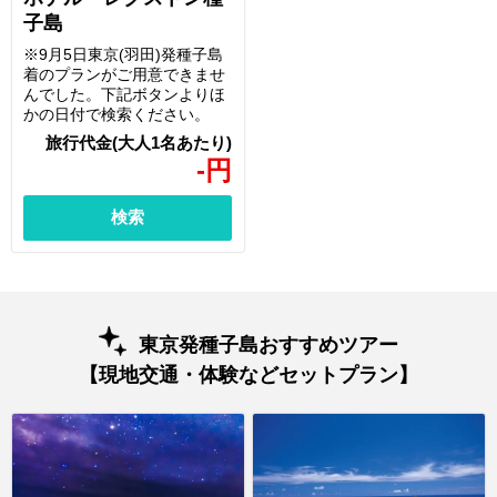
子島
※9月5日東京(羽田)発種子島
着のプランがご用意できませ
んでした。下記ボタンよりほ
かの日付で検索ください。
-
円
検索
東京発種子島おすすめツアー
【現地交通・体験などセットプラン】