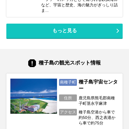
など、宇宙と歴史、海の魅力がぎっしり詰
ま...
もっと見る
種子島の観光スポット情報
種子島宇宙センタ
南種子町
ー
住所
鹿児島県熊毛郡南種
子町茎永字麻津
アクセス
種子島空港から車で
約50分、西之表港か
ら車で約75分