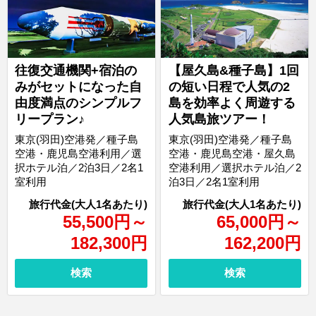
往復交通機関+宿泊の
【屋久島&種子島】1回
みがセットになった自
の短い日程で人気の2
由度満点のシンプルフ
島を効率よく周遊する
リープラン♪
人気島旅ツアー！
東京(羽田)空港発／種子島
東京(羽田)空港発／種子島
空港・鹿児島空港利用／選
空港・鹿児島空港・屋久島
択ホテル泊／2泊3日／2名1
空港利用／選択ホテル泊／2
室利用
泊3日／2名1室利用
55,500
円
～
65,000
円
～
182,300
円
162,200
円
検索
検索