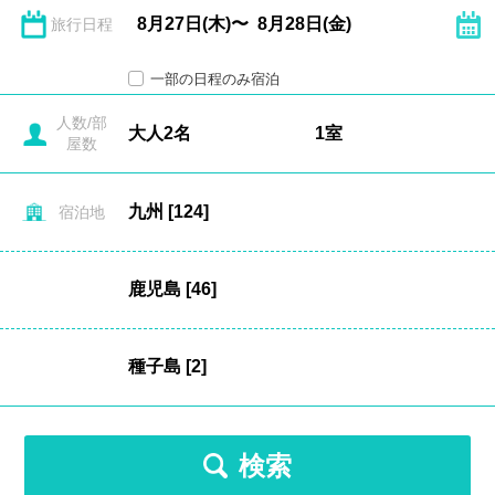
旅行日程
一部の日程のみ宿泊
人数/部
屋数
宿泊地
検索