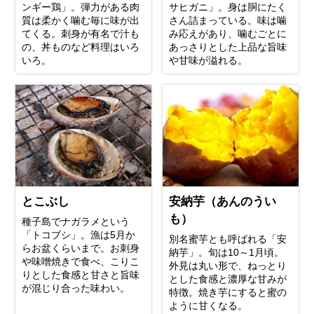
ンギー鶏」。弾力がある肉
サヒガニ」。身は胴にたく
質は柔かく噛む毎に味が出
さん詰まっている。味は噛
てくる。刺身が有名で汁も
み応えがあり、噛むごとに
の、丼ものなど料理はいろ
あっさりとした上品な旨味
いろ。
や甘味が溢れる。
とこぶし
安納芋（あんのうい
も）
種子島でナガラメという
「トコブシ」。漁は5月か
別名蜜芋とも呼ばれる「安
らお盆くらいまで。お刺身
納芋」。 旬は10～1月頃。
や味噌焼きで食べ、こりこ
外見は丸い形で、ねっとり
りとした食感と甘さと旨味
とした食感と濃厚な甘みが
が混じり合った味わい。
特徴。焼き芋にすると蜜の
ように甘くなる。