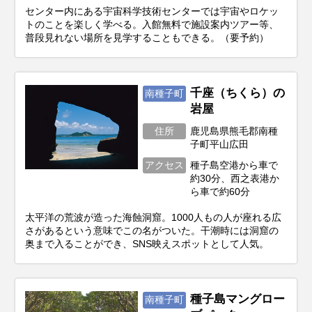
センター内にある宇宙科学技術センターでは宇宙やロケッ
トのことを楽しく学べる。入館無料で施設案内ツアー等、
普段見れない場所を見学することもできる。（要予約）
千座（ちくら）の
南種子町
岩屋
住所
鹿児島県熊毛郡南種
子町平山広田
アクセス
種子島空港から車で
約30分、西之表港か
ら車で約60分
太平洋の荒波が造った海蝕洞窟。1000人もの人が座れる広
さがあるという意味でこの名がついた。干潮時には洞窟の
奥まで入ることができ、SNS映えスポットとして人気。
種子島マングロー
南種子町