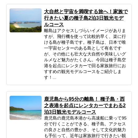
大自然と宇宙を満喫する旅へ！家族で
行きたい夏の種子島2泊3日観光モデ
ルコース
離島はアクセスしづらいイメージがありま
すが、飛行機を使って比較的早く、楽に行
ける島が種子島です。種子島は、日本で唯
一宇宙センターのある島として有名です
が、その他にも壮大な大自然や美味しいグ
ルメなど魅力がたくさん。今回は種子島空
港を起点にレンタカーで回る家族旅行にお
すすめの観光モデルコースをご紹介しま
す！...
鹿児島から95分の離島！ 種子島・西
之表港を起点にレンタカーでまわる2
泊3日観光モデルコース
鹿児島の鹿児島本港から高速船に乗って95
分で行くことができる、種子島。アクセス
の良さと自然の豊かさ、そして文化的魅力
も手伝って、近年は家族旅行で行きたい観