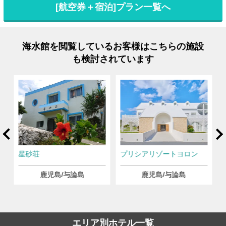
[航空券＋宿泊]プラン一覧へ
海水館を閲覧しているお客様はこちらの施設
も検討されています
rev
Ne
星砂荘
プリシアリゾートヨロン
鹿児島/与論島
鹿児島/与論島
エリア別ホテル一覧