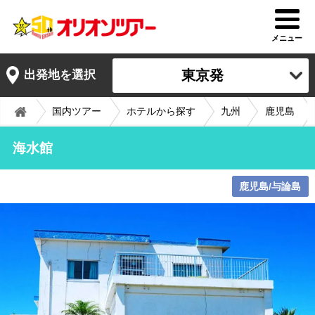
メニュー
東京発
出発地を選択
国内ツアー
ホテルから探す
九州
鹿児島
海水館
鹿児島/与論島