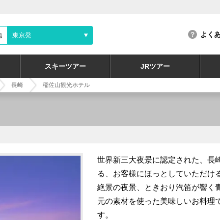
よく
地
東京発
スキーツアー
JRツアー
長崎
稲佐山観光ホテル
世界新三大夜景に認定された、長
る、お客様にほっとしていただけ
絶景の夜景、ときおり汽笛が響く
元の素材を使った美味しいお料理
す。