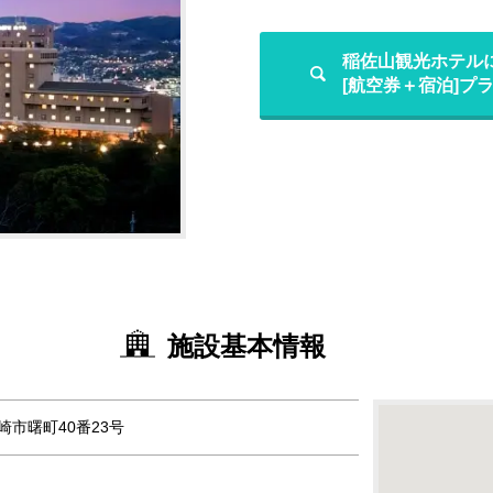
稲佐山観光ホテル
[航空券＋宿泊]プ
施設基本情報
長崎市曙町40番23号