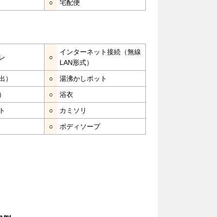
○
宅配便
インターネット接続（無線
レ
○
LAN形式）
出）
○
湯沸かしポット
）
○
浴衣
ト
○
カミソリ
○
ボディソープ