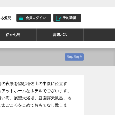
ある質問
会員ログイン
予約確認
伊豆七島
高速バス
長崎/長崎市
崎の夜景を望む稲佐山の中腹に位置す
るアットホームなホテルでございます。
青い海、展望大浴場、庭園露天風呂、地
でまごころをこめておもてなし致しま