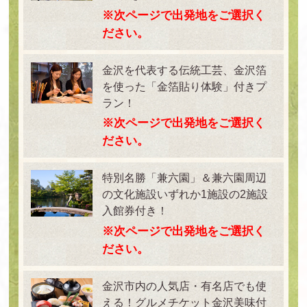
※次ページで出発地をご選択く
ださい。
金沢を代表する伝統工芸、金沢箔
を使った「金箔貼り体験」付きプ
ラン！
※次ページで出発地をご選択く
ださい。
特別名勝「兼六園」＆兼六園周辺
の文化施設いずれか1施設の2施設
入館券付き！
※次ページで出発地をご選択く
ださい。
金沢市内の人気店・有名店でも使
える！グルメチケット金沢美味付