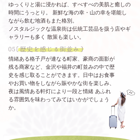
ゆっくりと湯に浸かれば、すべすべの美肌と癒しの
時間にうっとり。
新鮮な海の幸・山の幸を堪能し
ながら飲む地酒もまた格別。
ノスタルジックな温泉街は伝統工芸品を扱う店やギ
ャラリーも多く
散策も楽しい。
情緒ある格子戸が連なる町家、豪商の面影が
残る商家など、金沢や福井の町並みの中で歴
史を感じ取ること
ができます。日中はお食事
やお買い物をしながら賑やかな街を楽しみ、
夜は風情ある軒灯により一段と情緒
あふれ
る雰囲気を味わってみてはいかがでしょう
か。