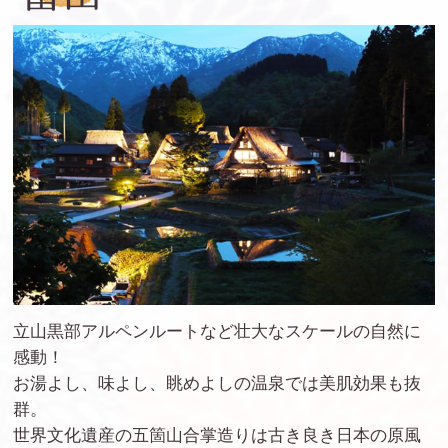
立山黒部アルペンルートなど壮大なスケールの自然に
感動！
お湯よし、味よし、眺めよしの温泉では美肌効果も抜
群。
世界文化遺産の五箇山合掌造りは古き良き日本の原風