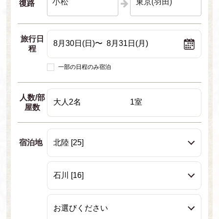
小松
東京(羽田)
復路
旅行日
程
一部の日程のみ宿泊
人数/部
屋数
宿泊地