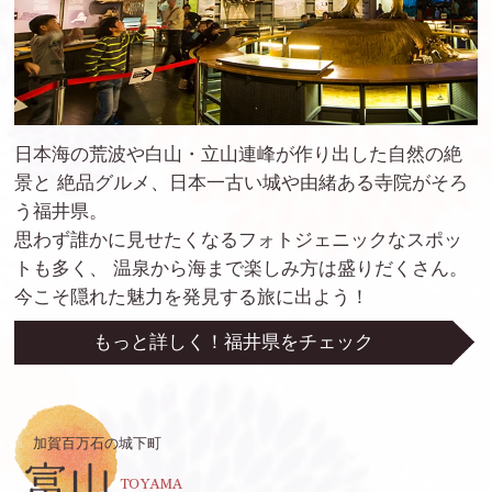
日本海の荒波や白山・立山連峰が作り出した自然の絶
景と
絶品グルメ、日本一古い城や由緒ある寺院がそろ
う福井県。
思わず誰かに見せたくなるフォトジェニックなスポッ
トも多く、
温泉から海まで楽しみ方は盛りだくさん。
今こそ隠れた魅力を発見する旅に出よう！
もっと詳しく！福井県をチェック
加賀百万石の城下町