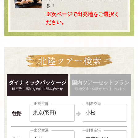
き！
※次ページで出発地をご選択く
ださい。
ダイナミックパッケージ
国内ツアーセットプラン
航空券＋宿泊を自由に組み合わせ
現地交通・体験がセットでおトク
出発空港
到着空港
東京(羽田)
小松
往路
出発空港
到着空港