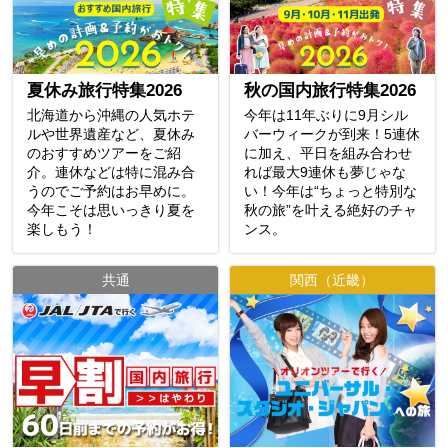
夏休み旅行特集2026
秋の国内旅行特集2026
北海道から沖縄の人気ホテ
今年は11年ぶりに9月シル
ルや世界遺産など、夏休み
バーウィークが到来！5連休
のおすすめツアーをご紹
に加え、平日を組み合わせ
介。連休などは特に混み合
れば最大9連休も夢じゃな
うのでご予約はお早めに。
い！今年は“ちょっと特別な
今年こそは思いっきり夏を
秋の旅”を叶える絶好のチャ
楽しもう！
ンス。
共通
関西（近畿）