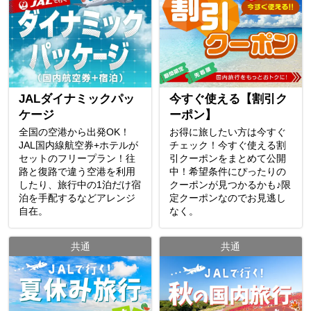
JALダイナミックパッ
今すぐ使える【割引ク
ケージ
ーポン】
全国の空港から出発OK！
お得に旅したい方は今すぐ
JAL国内線航空券+ホテルが
チェック！今すぐ使える割
セットのフリープラン！往
引クーポンをまとめて公開
路と復路で違う空港を利用
中！希望条件にぴったりの
したり、旅行中の1泊だけ宿
クーポンが見つかるかも♪限
泊を手配するなどアレンジ
定クーポンなのでお見逃し
自在。
なく。
共通
共通