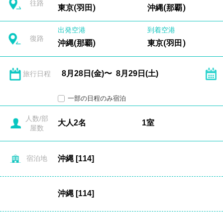
往路
東京(羽田)
沖縄(那覇)
出発空港
到着空港
復路
沖縄(那覇)
東京(羽田)
旅行日程
一部の日程のみ宿泊
人数/部
屋数
宿泊地