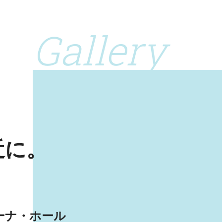
Gallery
！
近に。
ーナ・ホール