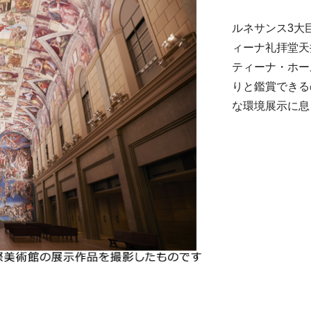
ルネサンス3大
ィーナ礼拝堂天
ティーナ・ホー
りと鑑賞できる
な環境展示に息