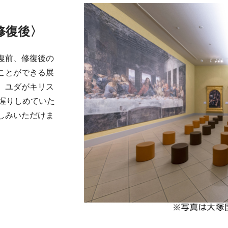
修復後〉
復前、修復後の
ことができる展
、ユダがキリス
握りしめていた
しみいただけま