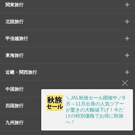
+
関東旅行
+
北陸旅行
+
甲信越旅行
+
東海旅行
+
近畿・関西旅行
+
中国旅行
＼JAL秋旅セール開催中／9
+
月～11月出発の人気ツアー
四国旅行
が驚きの大幅値下げ！今だ
けの特別価格でお得に秋旅
+
へ！
九州旅行