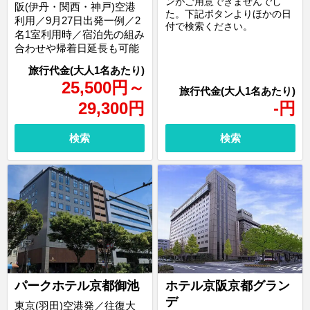
ンがご用意できませんでし
阪(伊丹・関西・神戸)空港
た。下記ボタンよりほかの日
利用／9月27日出発一例／2
付で検索ください。
名1室利用時／宿泊先の組み
合わせや帰着日延長も可能
25,500
円
～
29,300
円
-
円
検索
検索
パークホテル京都御池
ホテル京阪京都グラン
デ
東京(羽田)空港発／往復大