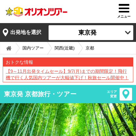
メニュー
東京発
出発地を選択
国内ツアー
関西(近畿)
京都
おトクな情報
【9～11月出発タイムセール】9/7(月)までの期間限定！飛行
機で行く人気国内ツアーが大幅値下げ！秋旅セール開催中！
エリア
東京発 京都旅行・ツアー
変更