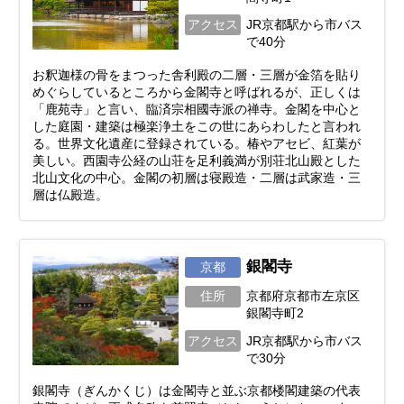
アクセス
JR京都駅から市バス
で40分
お釈迦様の骨をまつった舎利殿の二層・三層が金箔を貼り
めぐらしているところから金閣寺と呼ばれるが、正しくは
「鹿苑寺」と言い、臨済宗相國寺派の禅寺。金閣を中心と
した庭園・建築は極楽浄土をこの世にあらわしたと言われ
る。世界文化遺産に登録されている。椿やアセビ、紅葉が
美しい。西園寺公経の山荘を足利義満が別荘北山殿とした
北山文化の中心。金閣の初層は寝殿造・二層は武家造・三
層は仏殿造。
銀閣寺
京都
住所
京都府京都市左京区
銀閣寺町2
アクセス
JR京都駅から市バス
で30分
銀閣寺（ぎんかくじ）は金閣寺と並ぶ京都楼閣建築の代表