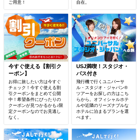
ご用意！
自在。
今すぐ使える【割引ク
USJ満喫！スタジオ・
ーポン】
パス付き
お得に旅したい方は今すぐ
飛行機で行くユニバーサ
チェック！今すぐ使える割
ル・スタジオ・ジャパン®
引クーポンをまとめて公開
ツアーをお探しの方はこち
中！希望条件にぴったりの
らから。オフィシャルホテ
クーポンが見つかるかも♪限
ルや近隣のリーズナブルな
定クーポンなのでお見逃し
ホテルに泊まるプランを選
なく。
べます。