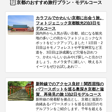
京都のおすすめ旅行プラン・モデルコース
カラフルでかわいい京都に出会う旅。
フォトジェニック京都観光2泊3日モ
デルコース
国内外から人気が高い京都。絵になる観光
地の多いこの街からフォトジェニックなス
ポットをピックアップしました！1日目・2
日目はキモノフォレストや平安神宮など王
道を、3日目は渉成園など穴場を訪れつ
つ、かわいらしいおみやげ探しへと出かけ
ましょう。カメラ女子に嬉しい、映えるス
イーツもぜひお試しあれ♡...
新幹線でのアクセス良好！関西屈指の
パワースポットを巡る奥深き京都と滋
賀、再発見の旅 1泊2日モデルコース
新幹線の発着駅を拠点とし、京都と滋賀の
由緒あるパワースポットを巡る1泊2日のモ
デルプランをご紹介します。千年を超える