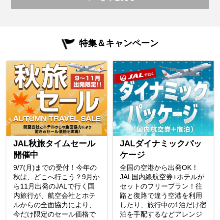
特集＆キャンペーン
JAL秋旅タイムセール
JALダイナミックパッ
開催中
ケージ
9/7(月)までの受付！今年の
全国の空港から出発OK！
秋は、どこへ行こう？9月か
JAL国内線航空券+ホテルが
ら11月出発のJALで行く国
セットのフリープラン！往
内旅行が、航空会社とホテ
路と復路で違う空港を利用
ルからの全面協力により、
したり、旅行中の1泊だけ宿
今だけ限定のセール価格で
泊を手配するなどアレンジ