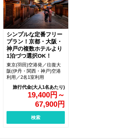
シンプルな定番フリー
プラン！京都・大阪・
神戸の複数ホテルより
1泊づつ選択OK！
東京(羽田)空港発／往復大
阪(伊丹・関西・神戸)空港
利用／2名1室利用
19,400
円
～
67,900
円
検索