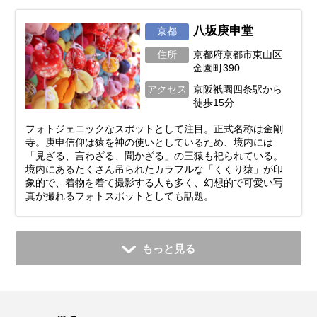
八坂庚申堂
京都
住所
京都府京都市東山区
金園町390
アクセス
京阪祇園四条駅から
徒歩15分
フォトジェニックなスポットとして注目。正式名称は金剛
寺。庚申信仰は猿を神の使いとしているため、境内には
「見ざる、言わざる、聞かざる」の三猿も祀られている。
境内にあるたくさん吊られたカラフルな「くくり猿」が印
象的で、着物を着て撮影する人も多く、幻想的で可愛い写
真が撮れるフォトスポットとしても話題。
もっと見る