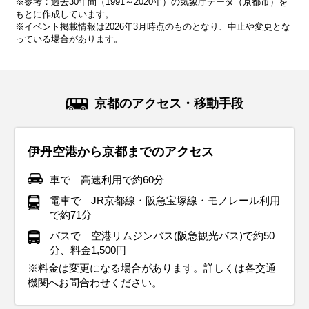
※参考：過去30年間（1991～2020年）の気象庁データ（京都市）を
12.5℃
7.2℃
4.8℃
5.4℃
8.8℃
14.4℃
19.5℃
23.3℃
27.3℃
73.9mm
57.3mm
53.3mm
65.1mm
106.2mm
117.0mm
151.4mm
199.7mm
223.6mm
もとに作成しています。
※イベント掲載情報は2026年3月時点のものとなり、中止や変更とな
っている場合があります。
気候・服装
気候・服装
気候・服装
気候・服装
気候・服装
気候・服装
気候・服装
気候・服装
気候・服装
スプリング
スプリング
ダウン
ダウン
ダウン
ニット
コート
コート
コート
コート
カーディガン
長袖シャツ
半袖シャツ
ジャケット
ジャケット
長袖シャツ
レインコート
ワンピース
コート
ジャケット
ジャケット
ジャケット
コート
11月の関西地方は本格的に秋が深まって、平均気温は14℃く
12月の関西は冬本番を迎え、平均気温は9℃くらい、最低気
1月の関西地方はまさに冬本番！平均気温は6℃くらいで、寒
2月の関西地方も1月と同じく寒い日が続きますが、だんだん
3月になると関西地方は少しずつ春らしさを感じられる季節
4月の関西地方は春本番を迎え、桜が咲く美しい季節です。
5月の関西地方は爽やかな初夏の陽気で、観光にぴったりの
6月の関西地方は梅雨入りの時期で、雨の日が多くなりま
7月の関西地方は真夏の暑さが本格的にやってきて、気温は
京都のアクセス・移動手段
らいです。日中は穏やかな陽気ですが、朝晩は肌寒く感じる
温は5℃を下回る日もあります。服装は厚手のコートやダウン
い日は最低気温が0℃近くまで下がることもあり、厚手のコー
日差しが強くなってくる感じもあります。平均気温は6〜7℃
に移り変わります。平均気温は10℃前後ですが、朝晩はまだ
平均気温は15℃前後で、日中は暖かく快適な陽気が続きます
季節です。平均気温は20℃くらいで、日中は半袖シャツや薄
す。平均気温は24℃くらいで、湿度が高くて蒸し暑さを感じ
30℃を超える日が多くなります。服装は軽くて通気性のいい
ことが増えてきます。服装にはウール素材のジャケットや厚
ジャケットが欠かせません。インナーにはヒートテックやフ
トやダウンジャケットが大活躍する季節です。インナーには
くらいで、厚手のコートや中綿ジャケットはまだまだ手放せ
冷える日が多いです。薄手のダウンや中綿コートが引き続き
が、まだ少し肌寒さを感じることもあります。服装は薄手の
手のパンツ、スカートなど軽やかな服装で過ごせます。た
る日もあります。服装は通気性のいいシャツや薄手のパンツ
Tシャツやショートパンツを選んで、蒸し暑さを少しでも和
伊丹空港から京都までのアクセス
手のカーディガンがぴったり。インナーにはセーターやター
リース素材のシャツを選んで、しっかり寒さ対策をしましょ
ヒートテックやフリース素材のシャツがあるとポカポカ。手
ません。インナーはセーターや長袖シャツがおすすめで、重
活躍しつつ、日中は軽めのジャケットやカーディガンでも過
ジャケットやトレンチコートがちょうどよく、日中はカーデ
だ、朝晩はちょっと涼しい日もあるので、薄手のジャケット
を選んで涼しく過ごしましょう。防水ジャケットやレインコ
らげましょう。外に出るときは、帽子やサングラスを使って
トルネックを着て、しっかり暖かさを確保しましょう。靴は
う。手袋やマフラー、帽子などの防寒小物をプラスすれば、
袋、マフラー、帽子なんかもプラスすれば完璧です！靴は防
ね着して調整しやすい服装が便利です。観光中に手足が冷え
ごしやすい日もあります。インナーは長袖シャツや薄手のセ
ィガンやシャツでも軽やかに過ごせます。観光するなら歩き
やカーディガンがあると安心。天候は比較的安定しており、
ート、折りたたみ傘は必須アイテム！靴は防水仕様のスニー
紫外線対策をしっかりすることが大事。屋内は冷房が効きす
車で 高速利用で約60分
ブーツや防寒性のあるスニーカーが快適です。ストールや手
さらに快適に過ごせます。観光地ではクリスマスイルミネー
寒仕様のブーツや、滑りにくいソールのスニーカーが安心。
ないように、手袋やマフラーも準備しておくと安心！また、
ーターがちょうどいい感じで、寒暖差に対応できる重ね着が
やすい服装を意識して、足元はスニーカーがおすすめ！あ
雨具の出番は少ないですが、念のため折りたたみ傘を持って
カーやレインシューズを選べば、雨の日でも快適に移動でき
ぎてることもあるので、薄手のカーディガンやストールを持
電車で JR京都線・阪急宝塚線・モノレール利用
袋を持っておくと、さらに安心です。
ションなど、冬ならではのイベントが楽しめるので、しっか
晴れの日が多いくなりますが、冷たい風が吹くこともあるの
屋外でのアクティビティにはカイロを持っておくのもおすす
ポイントです。
と、急な雨に備えて折りたたみ傘があると安心です。
おくと安心感アップ！観光でたくさん歩くなら、履き心地の
ます。梅雨でも動きやすい服装で、観光を楽しむ準備を整え
っておくと便利です。観光地を巡るなら、軽量で通気性のい
で約71分
り防寒して出かけましょう。靴は防滑性のあるブーツを選べ
で、風を通さない素材の服を選ぶとさらに快適です。
めです。寒い中でも動きやすい服装で、快適に旅行を楽しみ
いいスニーカーがおすすめです。
ましょう。
いスニーカーやサンダルを履いて、快適に歩けるようにしま
イベント・観光
イベント・観光
イベント・観光
バスで 空港リムジンバス(阪急観光バス)で約50
ば、冬の関西も快適に楽しめます。
ましょう。
しょう。
分、料金1,500円
イベント・観光
イベント・観光
イベント・観光
紅葉シーズン、イルミネーションシーズン、紅葉ライトアップ、
梅の見ごろ、桜の見ごろ、青龍会（清水寺・京都市）、生身天満
桜の見ごろ、松尾大社 山吹まつり（京都市）、曲水の宴（城南
※料金は変更になる場合があります。詳しくは各交通
イベント・観光
イベント・観光
イベント・観光
祇園をどり（京都市）、梅小路公園紅葉まつり（京都市）、嵐山
宮 梅花祭（南丹市）、長岡天満宮 梅花祭（長岡京市）、笠置さく
宮・京都市）、鎮火祭（出雲大神宮・亀岡市）、福知山お城まつ
イルミネーションシーズン、初天神（北野天満宮・京都市）、新
葵祭（上賀茂神社 下鴨神社・京都市）、永谷宗円生家新茶まつり
あじさいの見ごろ、仁和寺 青もみじ雲海ライトアップ&観音堂夜
機関へお問合わせください。
もみじ祭り（京都市）、三千院もみじ祭（京都市）、笠置もみじ
らまつり（笠置町）、井手町さくらまつり（井手町）
り（福知山市）、宝積寺 大厄除追儺式 鬼くすべ（大山崎町）、井
春甘南備山初登り（京田辺市）、福給会（穴太寺・亀岡市）、雪
（宇治田原町）、かやぶきの里一斉放水（南丹市）、松尾寺 仏舞
間拝観（京都市）、貴船祭（貴船神社・京都市）、あがた祭（縣
イルミネーションシーズン、山科義士まつり（京都市）、東寺 終
梅の見ごろ、初午大祭（伏見稲荷大社・京都市）、餅花祭（相楽
海水浴シーズン、祇園祭（八坂神社・京都市）、やわた太鼓まつ
祭り（笠置町）、大野ダムもみじ祭り（南丹市）、長岡京ガラシ
手町さくらまつり（井手町）、京たけのこ（旬）
灯廊（美山かやぶきの里・南丹市）、文殊堂十日ゑびす（智恩
（舞鶴市）、宮津祭（宮津市）、京たけのこ（旬）、宇治茶（新
神社・宇治市）、丹州観音寺 あじさいまつり（福知山市）、舞鶴
い弘法（京都市）、八坂神社 をけら詣り（京都市）、北野天満宮
神社・木津川市）、梅花祭（北野天満宮・京都市）、しだれ梅
り（八幡市）、天橋立文殊堂 出船祭（宮津市）、間人みなと祭