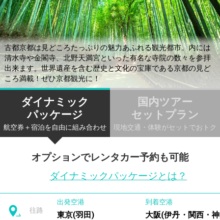
古都京都は見どころたっぷりの魅力あふれる観光都市。内には
清水寺や金閣寺、北野天満宮といった有名な寺院の数々を参拝
出来ます。世界遺産を含む歴史と文化の宝庫である京都の見ど
ころ満載！ぜひ京都観光に！
ダイナミック
国内ツアー
パッケージ
セットプラン
航空券＋宿泊を自由に組み合わせ
現地交通・体験がセットでおトク
オプションでレンタカー予約も可能
ダイナミックパッケージとは？
出発空港
到着空港
往路
東京(羽田)
大阪(伊丹・関西・神