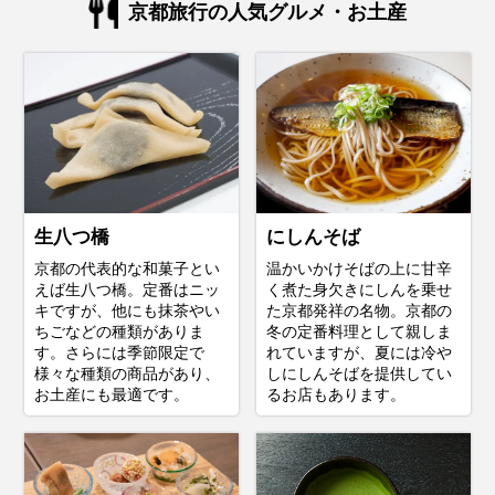
京都旅行の人気グルメ・お土産
生八つ橋
にしんそば
京都の代表的な和菓子とい
温かいかけそばの上に甘辛
えば生八つ橋。定番はニッ
く煮た身欠きにしんを乗せ
キですが、他にも抹茶やい
た京都発祥の名物。京都の
ちごなどの種類がありま
冬の定番料理として親しま
す。さらには季節限定で
れていますが、夏には冷や
様々な種類の商品があり、
しにしんそばを提供してい
お土産にも最適です。
るお店もあります。