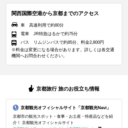
ャ祭（長岡京市）、清水寺 夜間特別拝観（京都市）、東寺 夜の特
寺・宮津市）、NAKED光の神苑 平安神宮（京都市）、九条ねぎ
茶）
自然文化園アジサイまつり（舞鶴市）、万願寺とうがらし（旬）
終い天神（京都市）、京都丹波KAMEOKA夢ナリエ（亀岡市）光
（城南宮・京都市）、青谷梅林 梅まつり（城陽市）、九条ねぎ
（京丹後市）、みなと舞鶴ちゃったまつり（舞鶴市）、あやべ水
別拝観（京都市）、世界遺産仁和寺 雲海ライトアップ（京都
（旬）、聖護院だいこん（旬）
のベージェント ～TWINKLE JOYO～（城陽市）、九条ねぎ
（旬）
無月まつり（綾部市）、賀茂なす（旬）、万願寺とうがらし
関西国際空港から京都までのアクセス
市）、北野天満宮 史跡御土居のもみじ苑（京都市）、貴船もみじ
（旬）、聖護院だいこん（旬）
（旬）
灯篭（貴船神社・京都市）、嵯峨野トロッコ列車「光の幻想列
車 高速利用で約80分
車」（嵯峨～亀岡）、京都丹波KAMEOKA夢ナリエ（亀岡市）、
電車 JR特急はるかで約75分
聖護院だいこん（旬）
バス リムジンバスで約85分、料金2,800円
※料金は変更になる場合があります。詳しくは各交通
機関へお問合わせください。
京都旅行 旅のお役立ち情報
京都観光オフィシャルサイト「京都観光Navi」
京都市の観光スポット・食事・お土産・特産品などを紹
介！ 京都観光オフィシャルサイト