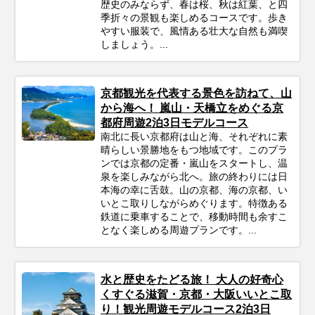
歴史のみならず、春は桜、秋は紅葉、と四
季折々の景観も楽しめるコースです。歩き
やすい服装で、風情ある壮大な自然も満喫
しましょう。...
京都観光を代表する景色を訪ねて、山
から海へ！ 嵐山・天橋立をめぐる京
都府周遊2泊3日モデルコース
南北に長い京都府は山と海、それぞれに素
晴らしい景勝地をもつ地域です。このプラ
ンでは京都の定番・嵐山をスタートし、温
泉を楽しみながら北へ。旅の終わりには日
本海の幸に舌鼓。山の京都、海の京都、い
いとこ取りしながらめぐります。特徴ある
鉄道に乗車することで、移動時間も余すこ
となく楽しめる周遊プランです。...
水と歴史をたどる旅！ 大人の好奇心
くすぐる滋賀・京都・大阪いいとこ取
り！観光周遊モデルコース2泊3日