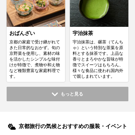
おばんざい
宇治抹茶
京都の家庭で受け継がれて
宇治抹茶は、碾茶（てんち
きた日常的なおかず。旬の
ゃ）という特別な茶葉を原
京野菜を使用し、素材の味
料とする抹茶です。上品な
を活かしたシンプルな味付
香りとまろやかな旨味が特
けが特徴で、煮物や和え物
徴でスイーツはもちろん、
など種類豊富な家庭料理で
様々な食品に使われ国内外
す。
で親しまれています。
もっと見る
京都旅行の気候とおすすめの服装・イベント