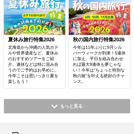
夏休み旅行特集2026
秋の国内旅行特集2026
北海道から沖縄の人気ホテ
今年は11年ぶりに9月シル
ルや世界遺産など、夏休み
バーウィークが到来！5連休
のおすすめツアーをご紹
に加え、平日を組み合わせ
介。連休などは特に混み合
れば最大9連休も夢じゃな
うのでご予約はお早めに。
い！今年は“ちょっと特別な
今年こそは思いっきり夏を
秋の旅”を叶える絶好のチャ
楽しもう！
ンス。
もっと見る