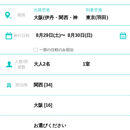
出発空港
到着空港
復路
大阪(伊丹・関西・神戸)
東京(羽田)
旅行日程
一部の日程のみ宿泊
人数/部
屋数
宿泊地