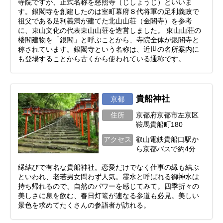
寺院ですが、正式名称を慈照寺（じしょうじ）といいま
す。銀閣寺を創建したのは室町幕府８代将軍の足利義政で
祖父である足利義満が建てた北山山荘（金閣寺）を参考
に、東山文化の代表東山山荘を造営しました。 東山山荘の
楼閣建物を「銀閣」と呼ぶことから、寺院全体が銀閣寺と
称されています。銀閣寺という名称は、近世の名所案内に
も登場することから古くから使われている通称です。
貴船神社
京都
住所
京都府京都市左京区
鞍馬貴船町180
アクセス
叡山電鉄貴船口駅か
ら京都バスで約4分
縁結びで有名な貴船神社。恋愛だけでなく仕事の縁も結ぶ
といわれ、老若男女問わず人気。霊水と呼ばれる御神水は
持ち帰れるので、自然のパワーを感じてみて。四季折々の
美しさに息を飲む、春日灯篭が連なる参道も必見。美しい
景色を求めてたくさんの参詣者が訪れる。