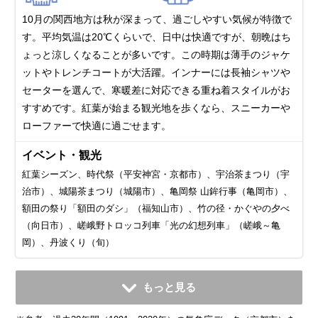
10月の関西地方は秋が深まって、過ごしやすい気候が特徴で
す。平均気温は20℃くらいで、日中は快適ですが、朝晩はち
ょっと涼しくなることが多いです。この時期は薄手のジャケ
ットやトレンチコートが大活躍。インナーには長袖シャツや
セーターを選んで、寒暖差に対応できる重ね着スタイルがお
すすめです。紅葉が始まる観光地を歩くなら、スニーカーや
ローファーで快適に過ごせます。
イベント・観光
紅葉シーズン、時代祭（平安神宮・京都市）、宇治茶まつり（宇
治市）、城陽茶まつり（城陽市）、亀岡祭 山鉾行事（亀岡市）、
額田の祭り「額田のダシ」（福知山市）、竹の径・かぐやの夕べ
（向日市）、嵯峨野トロッコ列車「光の幻想列車」（嵯峨～亀
岡）、丹波くり（旬）
11月
12月
1月
2月
3月
4月
5月
6月
7月
もっと見る
平均気温・降水量
平均気温・降水量
平均気温・降水量
平均気温・降水量
平均気温・降水量
平均気温・降水量
平均気温・降水量
平均気温・降水量
平均気温・降水量