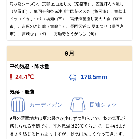
海水浴シーズン、京都 五山送り火（京都市）、笠置灯ろう流し
（笠置町）、亀岡平和祭保津川市民花火大会（亀岡市）、福知山
ドッコイセまつり（福知山市）、宮津燈籠流し花火大会（宮津
市）、吉原の万灯籠（舞鶴市）、長岡天満宮 夏まつり（長岡京
市）、賀茂なす（旬）、万願寺とうがらし（旬）
9月
平均気温・降水量
24.4℃
178.5mm
気候・服装
カーディガン
長袖シャツ
9月の関西地方は夏の暑さが少しずつ和らいで、秋の気配が
感じられる季節です。平均気温は25℃くらいで、日中はまだ
暑さを感じる日もありますが、朝晩は涼しくなってきます。