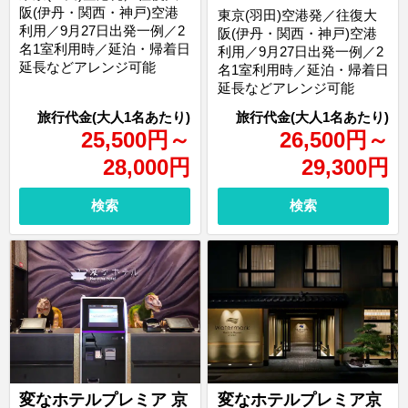
阪(伊丹・関西・神戸)空港
東京(羽田)空港発／往復大
利用／9月27日出発一例／2
阪(伊丹・関西・神戸)空港
名1室利用時／延泊・帰着日
利用／9月27日出発一例／2
延長などアレンジ可能
名1室利用時／延泊・帰着日
延長などアレンジ可能
25,500
円
～
26,500
円
～
28,000
円
29,300
円
検索
検索
変なホテルプレミア 京
変なホテルプレミア京