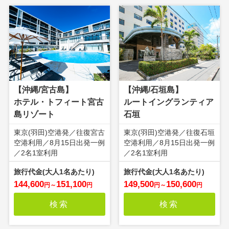
【沖縄/宮古島】
【沖縄/石垣島】
ホテル・トフィート宮古
ルートイングランティア
島リゾート
石垣
東京(羽田)空港発／往復宮古
東京(羽田)空港発／往復石垣
空港利用／8月15日出発一例
空港利用／8月15日出発一例
／2名1室利用
／2名1室利用
144,600
151,100
149,500
150,600
円
～
円
円
～
円
検索
検索