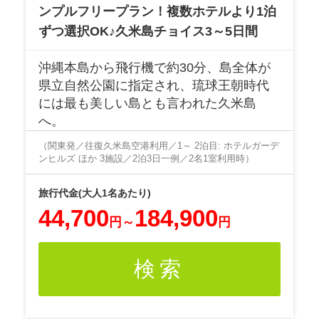
ンプルフリープラン！複数ホテルより1泊
ずつ選択OK♪久米島チョイス3～5日間
沖縄本島から飛行機で約30分、島全体が
県立自然公園に指定され、琉球王朝時代
には最も美しい島とも言われた久米島
へ。
（関東発／往復久米島空港利用／1～ 2泊目: ホテルガーデ
ンヒルズ ほか 3施設／2泊3日一例／2名1室利用時）
44,700
184,900
円
～
円
検索