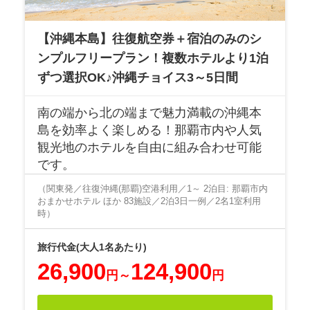
【沖縄本島】往復航空券＋宿泊のみのシ
ンプルフリープラン！複数ホテルより1泊
ずつ選択OK♪沖縄チョイス3～5日間
南の端から北の端まで魅力満載の沖縄本
島を効率よく楽しめる！那覇市内や人気
観光地のホテルを自由に組み合わせ可能
です。
（関東発／往復沖縄(那覇)空港利用／1～ 2泊目: 那覇市内
おまかせホテル ほか 83施設／2泊3日一例／2名1室利用
時）
26,900
124,900
円
～
円