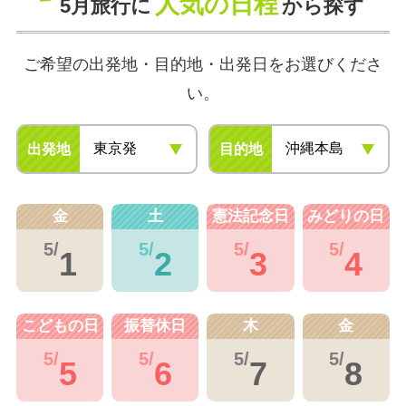
人気の日程
5月旅行に
から探す
ご希望の出発地・目的地・出発日をお選びくださ
い。
出発地
目的地
金
土
憲法記念日
みどりの日
5/
5/
5/
5/
1
2
3
4
こどもの日
振替休日
木
金
5/
5/
5/
5/
5
6
7
8