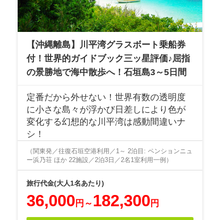
【沖縄離島】川平湾グラスボート乗船券
付！世界的ガイドブック三ッ星評価♪屈指
の景勝地で海中散歩へ！石垣島3～5日間
定番だから外せない！世界有数の透明度
に小さな島々が浮かび日差しにより色が
変化する幻想的な川平湾は感動間違いナ
シ！
（関東発／往復石垣空港利用／1～ 2泊目: ペンションニュ
ー浜乃荘 ほか 22施設／2泊3日／2名1室利用一例）
36,000
182,300
円
～
円