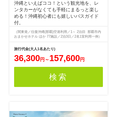
沖縄といえばココ！という観光地を、レ
ンタカーがなくても手軽にまるっと楽し
める！沖縄初心者にも嬉しいバスガイド
付。
（関東発／往復沖縄(那覇)空港利用／1～ 2泊目: 那覇市内
おまかせホテル ほか 77施設／2泊3日／2名1室利用一例）
36,300
157,600
円
～
円
検索