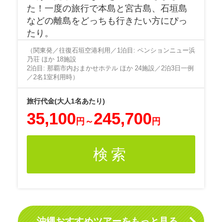
た！一度の旅行で本島と宮古島、石垣島
などの離島をどっちも行きたい方にぴっ
たり。
（関東発／往復石垣空港利用／1泊目: ペンションニュー浜
乃荘 ほか 18施設
2泊目: 那覇市内おまかせホテル ほか 24施設／2泊3日一例
／2名1室利用時）
35,100
245,700
円
～
円
検索
沖縄おすすめツアーをもっと見る