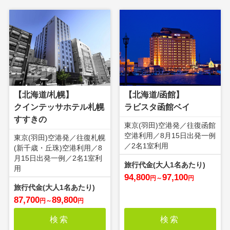
【北海道/札幌】
【北海道/函館】
クインテッサホテル札幌
ラビスタ函館ベイ
すすきの
東京(羽田)空港発／往復函館
空港利用／8月15日出発一例
東京(羽田)空港発／往復札幌
／2名1室利用
(新千歳・丘珠)空港利用／8
月15日出発一例／2名1室利
用
94,800
97,100
円
～
円
87,700
89,800
円
～
円
検索
検索