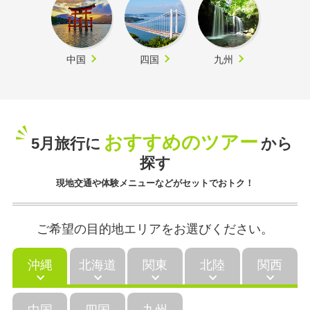
中国
四国
九州
おすすめのツアー
5月旅行に
から
探す
現地交通や体験メニューなどがセットでおトク！
ご希望の目的地エリアをお選びください。
沖縄
北海道
関東
北陸
関西