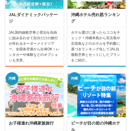
JALダイナミックパッケー
沖縄ホテル売れ筋ランキン
ジ
グ
JAL国内線航空券と宿泊を自由
ホテル選びに迷ったらココをチ
に組み合わせて自分だけの旅行
ェック！沖縄本島から宮古島や
が作れるオーダーメイドツア
石垣島などのホテルを予約数に
ー。全国各空港から出発OK！レ
基づきランキング化してJAL往
ンタカーや体験などのオプショ
復航空券とセットにしたプラン
ンも充実。
をご紹介。
沖縄
沖縄
お子様連れ沖縄家族旅行
ビーチが目の前の沖縄ホテ
ル