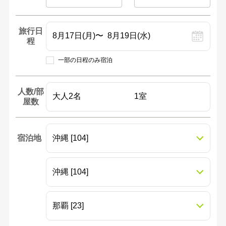
旅行日
程
一部の日程のみ宿泊
人数/部
屋数
宿泊地