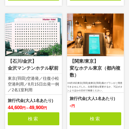
【関東/東京】
【石川/金沢】
変なホテル東京（都内複
金沢マンテンホテル駅前
数）
東京(羽田)空港発／往復小松
※8月15日東京(羽田)発東京(羽田)着のプランがご用意
空港利用／8月15日出発一例
できませんでした。出発空港を変更するか、下記ボタ
／2名1室利用
ンよりほかの日付で検索ください。
-
円
44,600
49,900
円
～
円
検索
検索