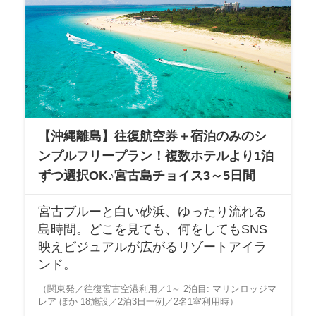
【沖縄離島】往復航空券＋宿泊のみのシ
ンプルフリープラン！複数ホテルより1泊
ずつ選択OK♪宮古島チョイス3～5日間
宮古ブルーと白い砂浜、ゆったり流れる
島時間。どこを見ても、何をしてもSNS
映えビジュアルが広がるリゾートアイラ
ンド。
（関東発／往復宮古空港利用／1～ 2泊目: マリンロッジマ
レア ほか 18施設／2泊3日一例／2名1室利用時）