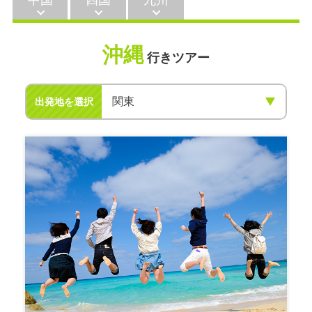
中国
四国
九州
沖縄
行きツアー
出発地を選択