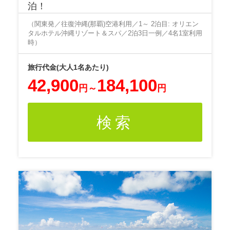
泊！
（関東発／往復沖縄(那覇)空港利用／1～ 2泊目: オリエン
タルホテル沖縄リゾート＆スパ／2泊3日一例／4名1室利用
時）
42,900
184,100
円
～
円
検索