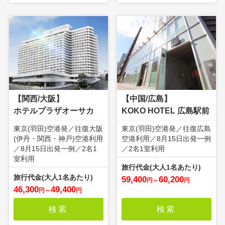
【関西/大阪】
【中国/広島】
ホテルプラザオーサカ
KOKO HOTEL 広島駅前
東京(羽田)空港発／往復大阪
東京(羽田)空港発／往復広島
(伊丹・関西・神戸)空港利用
空港利用／8月15日出発一例
／8月15日出発一例／2名1
／2名1室利用
室利用
59,400
60,200
円
～
円
46,300
49,400
円
～
円
検索
検索