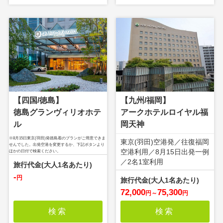
【四国/徳島】
【九州/福岡】
徳島グランヴィリオホテ
アークホテルロイヤル福
ル
岡天神
※8月15日東京(羽田)発徳島着のプランがご用意できま
東京(羽田)空港発／往復福岡
せんでした。出発空港を変更するか、下記ボタンより
空港利用／8月15日出発一例
ほかの日付で検索ください。
／2名1室利用
-
円
72,000
75,300
円
～
円
検索
検索