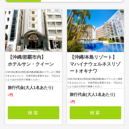
【沖縄/本島リゾート】
【沖縄/那覇市内】
マハイナウェルネスリゾ
ホテルサン・クイーン
ートオキナワ
※8月15日東京(羽田)発沖縄(那覇)着のプランがご用意
できませんでした。出発空港を変更するか、下記ボタ
※8月15日東京(羽田)発沖縄(那覇)着のプランがご用意
ンよりほかの日付で検索ください。
できませんでした。出発空港を変更するか、下記ボタ
ンよりほかの日付で検索ください。
-
円
-
円
検索
検索