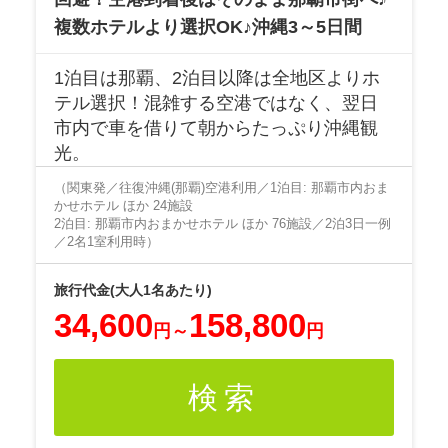
複数ホテルより選択OK♪沖縄3～5日間
1泊目は那覇、2泊目以降は全地区よりホ
テル選択！混雑する空港ではなく、翌日
市内で車を借りて朝からたっぷり沖縄観
光。
（関東発／往復沖縄(那覇)空港利用／1泊目: 那覇市内おま
かせホテル ほか 24施設
2泊目: 那覇市内おまかせホテル ほか 76施設／2泊3日一例
／2名1室利用時）
34,600
158,800
円
～
円
検索