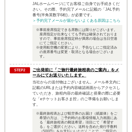
JALホームページにてお客様ご自身でお手続きくだ
さい。その際、予約完了メールに記載の「JAL予約
番号(半角英数字6桁)」が必要です。
＞予約完了メールが届かないよくある原因はこちら
事前座席指定できる席数には限りがございます。
座席指定が出来なくても予約は確保されておりま
すので、事前座席指定枠が満席の場合は当日空港
にてご指定ください。
使用航空機の変更により、予告なしにご指定済み
の座席番号は変更・取消となる場合がございま
す。
ご出発前に「ご旅行最終旅程表のご案内」をメ
ールにてお送りいたします。
当社からの送付物はございません。メール本文内に
記載のURLまたは予約内容確認画面からアクセスし
ていただき、旅程内容の最終確認と搭乗の際に必要
な「eチケットお客さま控」のご準備をお願いしま
す。
最終旅程表および航空券のお届け（紙媒体）をご
希望の方は、ご予約時のお客様情報入力画面にあ
る「最終旅程表の郵送希望」項目にて「希望す
る」をご選択ください。送料を含めた発行手数料
（500円）をお支払いいただくことで、ご指定の