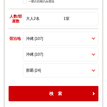
一部の日程のみ宿泊
人数/部
屋数
宿泊地
検索