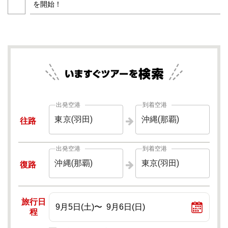
を開始！
出発空港
到着空港
東京(羽田)
沖縄(那覇)
往路
出発空港
到着空港
沖縄(那覇)
東京(羽田)
復路
旅行日
程