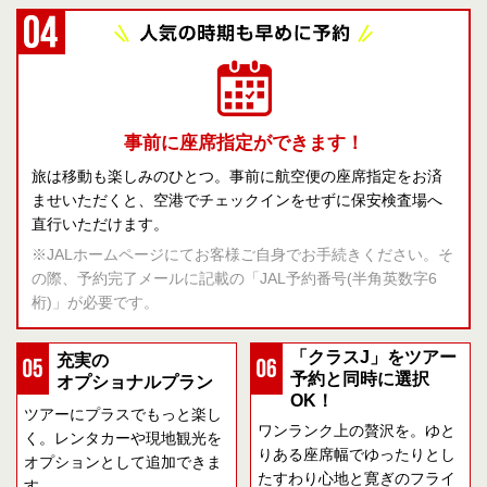
事前に座席指定ができます！
旅は移動も楽しみのひとつ。事前に航空便の座席指定をお済
ませいただくと、空港でチェックインをせずに保安検査場へ
直行いただけます。
※JALホームページにてお客様ご自身でお手続きください。そ
の際、予約完了メールに記載の「JAL予約番号(半角英数字6
桁)」が必要です。
「クラスJ」をツアー
充実の
予約と同時に選択
オプショナルプラン
OK！
ツアーにプラスでもっと楽し
ワンランク上の贅沢を。ゆと
く。レンタカーや現地観光を
りある座席幅でゆったりとし
オプションとして追加できま
たすわり心地と寛ぎのフライ
す。