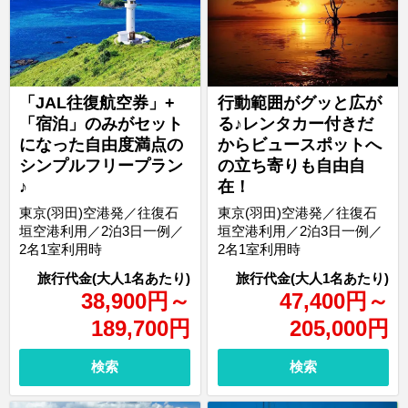
「JAL往復航空券」+
行動範囲がグッと広が
「宿泊」のみがセット
る♪レンタカー付きだ
になった自由度満点の
からビュースポットへ
シンプルフリープラン
の立ち寄りも自由自
♪
在！
東京(羽田)空港発／往復石
東京(羽田)空港発／往復石
垣空港利用／2泊3日一例／
垣空港利用／2泊3日一例／
2名1室利用時
2名1室利用時
38,900
円
～
47,400
円
～
189,700
円
205,000
円
検索
検索