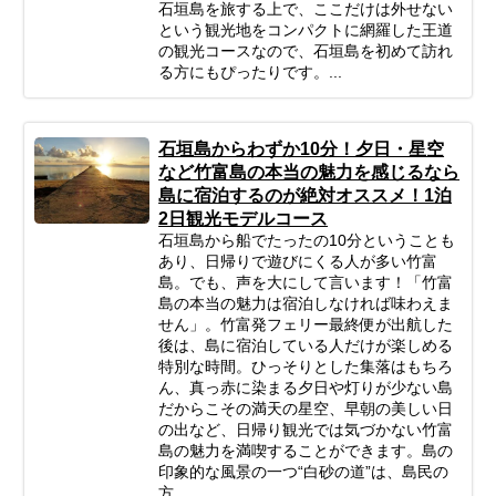
石垣島を旅する上で、ここだけは外せない
という観光地をコンパクトに網羅した王道
の観光コースなので、石垣島を初めて訪れ
る方にもぴったりです。...
石垣島からわずか10分！夕日・星空
など竹富島の本当の魅力を感じるなら
島に宿泊するのが絶対オススメ！1泊
2日観光モデルコース
石垣島から船でたったの10分ということも
あり、日帰りで遊びにくる人が多い竹富
島。でも、声を大にして言います！「竹富
島の本当の魅力は宿泊しなければ味わえま
せん」。竹富発フェリー最終便が出航した
後は、島に宿泊している人だけが楽しめる
特別な時間。ひっそりとした集落はもちろ
ん、真っ赤に染まる夕日や灯りが少ない島
だからこその満天の星空、早朝の美しい日
の出など、日帰り観光では気づかない竹富
島の魅力を満喫することができます。島の
印象的な風景の一つ“白砂の道”は、島民の
方...