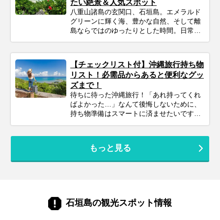
たい絶景＆人気スポット
八重山諸島の玄関口、石垣島。エメラルド
グリーンに輝く海、豊かな自然、そして離
島ならではのゆったりとした時間。日常を
忘れて心からリフレッシュする旅を求める
なら、ここは最高の場所です。 この記事で
は、プロのツアーコーディネーターが厳選
【チェックリスト付】沖縄旅行持ち物
した石垣島の観光スポットを、目的別にご
リスト！必需品からあると便利なグッ
紹介します。定番の絶景スポットから、最
ズまで！
新の話題の場所、知る人ぞ知る穴場まで、
待ちに待った沖縄旅行！「あれ持ってくれ
あなたの「行ってみたい！」がきっと見つ
ばよかった…」なんて後悔しないために、
かるはず。次の石垣島旅行の計画に、ぜひ
持ち物準備はスマートに済ませたいですよ
お役立てください。
ね。このガイドを読めば、必需品から便利
グッズまでしっかりチェックできます。忘
れ物ゼロで、身軽に、快適に！最高の沖縄
もっと見る
旅行をスタートさせるための準備を始めま
しょう♪
石垣島の観光スポット情報