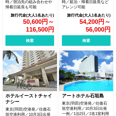
時／宿泊先の組み合わせや
時／延泊・帰着日延長など
帰着日延長も可能
アレンジ可能
50,600
円
～
54,200
円
～
116,500
円
56,000
円
検索
検索
ホテルイーストチャイ
アートホテル石垣島
ナシー
東京(羽田)空港発／往復石
垣空港利用／10月3日出発
東京(羽田)空港発／往復石
一例／1泊2日／2名1室利用
垣空港利用／10月3日出発