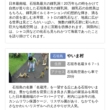
日本最南端、石垣島最大の鍾乳洞！20万年もの時をかけて
自然が造り出した石垣島最大の鍾乳洞。 鍾乳石の自然美は
もちろん、鍾乳洞イルミネーションの幻想的な輝き、滴る
水の音を楽しむ水琴窟、トトロの鍾乳石など、地底に広が
る世界は見どころがいっぱい。 無数の鍾乳石群に彩られた
巨大な地底空間 は、まさに宮殿を彷彿されます。 洞窟内に
は、シャコ貝などの化石も見られかつて海底であったこと
を語り掛けてくれます。
やいま村
石垣島
住所
石垣市名蔵９６７−１
アクセス
石垣島空港から車で
20分
石垣島の名勝「名蔵湾」を一望する丘にある石垣やいま
村は、豊かな自然を背景に古き良き八重山の家並みを再現
した日本最南端のテーマパークです。村内には水牛の池、
カンムリワシ保護ケージ、リスザル園があり、なかでも小
さなかわいいリスザルへのえさやりが大人気。