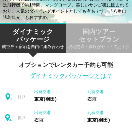
は飛行機で約1時間。マングローブ、美しいサンゴ礁に囲まれて
おり、人気のダイビングポイントとしても有名です。「八重山
諸島観光」もおすすめ。
ダイナミック
国内ツアー
パッケージ
セットプラン
航空券＋宿泊を自由に組み合わせ
現地交通・体験がセットでおトク
オプションでレンタカー予約も可能
ダイナミックパッケージとは？
出発空港
到着空港
往路
東京(羽田)
石垣
出発空港
到着空港
復路
石垣
東京(羽田)