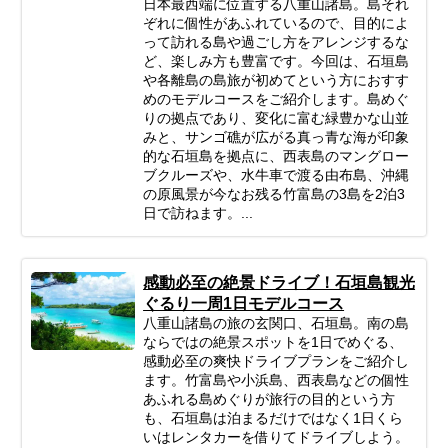
日本最西端に位置する八重山諸島。島それ
ぞれに個性があふれているので、目的によ
って訪れる島や過ごし方をアレンジするな
ど、楽しみ方も豊富です。今回は、石垣島
や各離島の島旅が初めてという方におすす
めのモデルコースをご紹介します。島めぐ
りの拠点であり、変化に富む緑豊かな山並
みと、サンゴ礁が広がる真っ青な海が印象
的な石垣島を拠点に、西表島のマングロー
ブクルーズや、水牛車で渡る由布島、沖縄
の原風景が今なお残る竹富島の3島を2泊3
日で訪ねます。...
感動必至の絶景ドライブ！石垣島観光
ぐるり一周1日モデルコース
八重山諸島の旅の玄関口、石垣島。南の島
ならではの絶景スポットを1日でめぐる、
感動必至の爽快ドライブプランをご紹介し
ます。竹富島や小浜島、西表島などの個性
あふれる島めぐりが旅行の目的という方
も、石垣島は泊まるだけではなく1日くら
いはレンタカーを借りてドライブしよう。