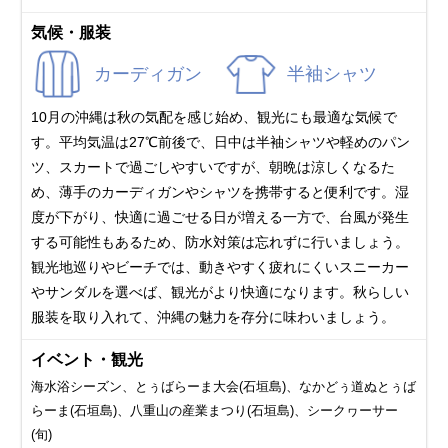
気候・服装
カーディガン
半袖シャツ
10月の沖縄は秋の気配を感じ始め、観光にも最適な気候で
す。平均気温は27℃前後で、日中は半袖シャツや軽めのパン
ツ、スカートで過ごしやすいですが、朝晩は涼しくなるた
め、薄手のカーディガンやシャツを携帯すると便利です。湿
度が下がり、快適に過ごせる日が増える一方で、台風が発生
する可能性もあるため、防水対策は忘れずに行いましょう。
観光地巡りやビーチでは、動きやすく疲れにくいスニーカー
やサンダルを選べば、観光がより快適になります。秋らしい
服装を取り入れて、沖縄の魅力を存分に味わいましょう。
イベント・観光
海水浴シーズン、とぅばらーま大会(石垣島)、なかどぅ道ぬとぅば
らーま(石垣島)、八重山の産業まつり(石垣島)、シークヮーサー
(旬)