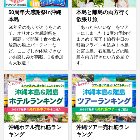
50周年大感謝祭in沖縄
本島と離島の両方行く
本島
欲張り旅
50年分のありがとうをこめ
「あったらいいな」をツア
て、オリオン大感謝祭を
ーにしました！1度の予約で
「那覇」で開催！食べ飲み
まとめて完了！旅行中日の
放題の船上パーティーな
移動フライトも込み！本島
ど、ここでしか体験できな
と宮古島、石垣島などの離
いお楽しみが満載。1名参加
島を両方行きたい方必見で
も大歓迎！
す。
沖縄ホテル売れ筋ラン
沖縄ツアー売れ筋ラン
キング
キング