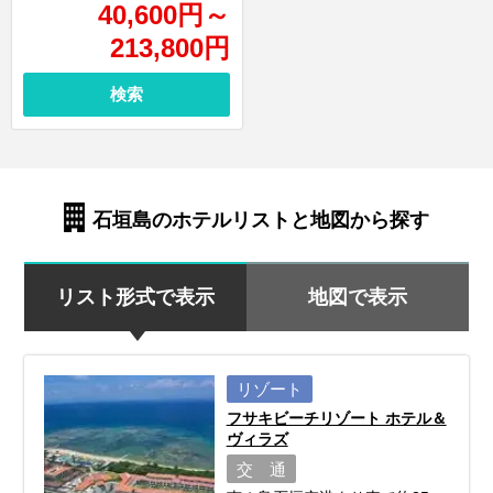
40,600
円
～
213,800
円
検索
石垣島のホテルリストと地図から探す
リスト形式で表示
地図で表示
リゾート
フサキビーチリゾート ホテル＆
ヴィラズ
交 通