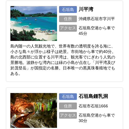
川平湾
石垣島
住所
沖縄県石垣市字川平
アクセス
石垣島空港から車で
45分
島内随一の人気観光地で、世界有数の透明度を誇る海に、
小さな島々が浮かぶ様子は絶景。市街地から車で約40分。
島の北西部に位置する川平湾は、観光客でにぎわう人気の
景勝地。波静かな湾内には緑の小島が点在し「川平湾及び
於茂登岳」が国指定の名勝。日本唯一の黒真珠養殖地でも
ある。
石垣島鍾乳洞
石垣島
住所
石垣市石垣1666
アクセス
石垣島空港から車で
30分