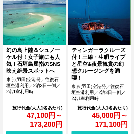
幻の島上陸＆シュノー
ティンガーラクルーズ
ケル付！女子旅にも人
付！三線・生唄ライブ
気！石垣島屈指のSNS
と星空&夜景観賞の幻
映え絶景スポットへ
想クルージングを満
喫！
東京(羽田)空港発／往復石
垣空港利用／2泊3日一例／
東京(羽田)空港発／往復石
2名1室利用時
垣空港利用／2泊3日一例／
2名1室利用時
47,100
円
～
45,000
円
～
173,200
円
171,100
円