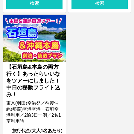
検索
検索
【石垣島&本島の両方
行く】あったらいいな
をツアーにしました！
中日の移動フライト込
み！
東京(羽田)空港発／往復沖
縄(那覇)空港空港・石垣空
港利用／2泊3日一例／2名1
室利用時