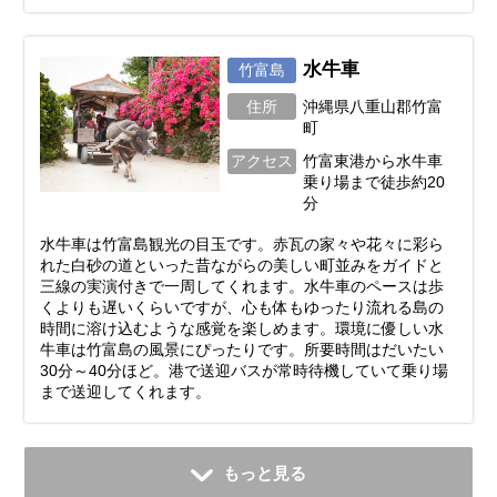
水牛車
竹富島
住所
沖縄県八重山郡竹富
町
アクセス
竹富東港から水牛車
乗り場まで徒歩約20
分
水牛車は竹富島観光の目玉です。赤瓦の家々や花々に彩ら
れた白砂の道といった昔ながらの美しい町並みをガイドと
三線の実演付きで一周してくれます。水牛車のペースは歩
くよりも遅いくらいですが、心も体もゆったり流れる島の
時間に溶け込むような感覚を楽しめます。環境に優しい水
牛車は竹富島の風景にぴったりです。所要時間はだいたい
30分～40分ほど。港で送迎バスが常時待機していて乗り場
まで送迎してくれます。
もっと見る