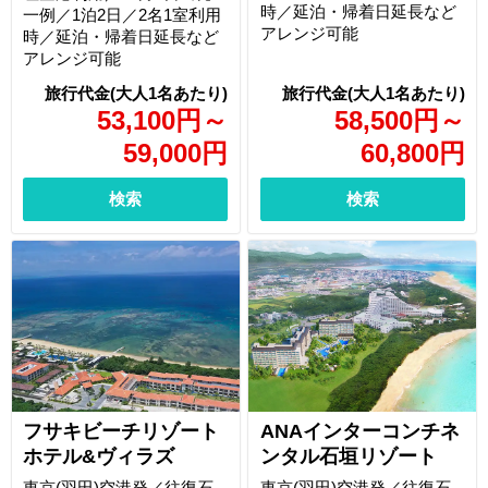
時／延泊・帰着日延長など
一例／1泊2日／2名1室利用
アレンジ可能
時／延泊・帰着日延長など
アレンジ可能
53,100
円
～
58,500
円
～
59,000
円
60,800
円
検索
検索
フサキビーチリゾート
ANAインターコンチネ
ホテル&ヴィラズ
ンタル石垣リゾート
東京(羽田)空港発／往復石
東京(羽田)空港発／往復石