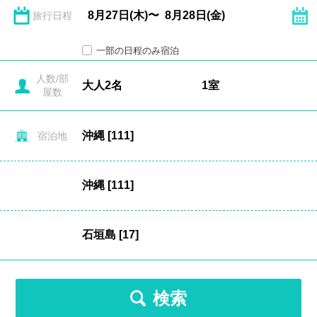
旅行日程
一部の日程のみ宿泊
人数/部
屋数
宿泊地
検索