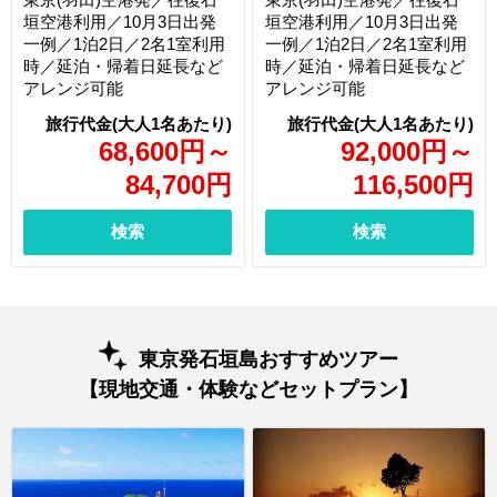
垣空港利用／10月3日出発
垣空港利用／10月3日出発
一例／1泊2日／2名1室利用
一例／1泊2日／2名1室利用
時／延泊・帰着日延長など
時／延泊・帰着日延長など
アレンジ可能
アレンジ可能
68,600
円
～
92,000
円
～
84,700
円
116,500
円
検索
検索
東京発石垣島おすすめツアー
【現地交通・体験などセットプラン】