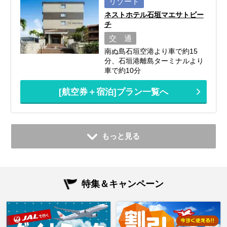
リゾート
ネストホテル石垣マエサトビー
チ
交 通
南ぬ島石垣空港より車で約15
分、石垣港離島ターミナルより
車で約10分
[航空券＋宿泊]プラン一覧へ
もっと見る
特集＆キャンペーン