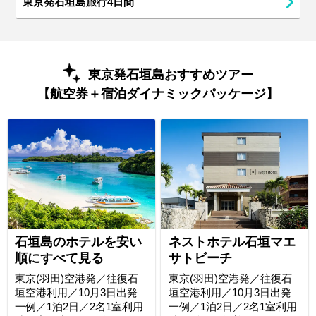
東京発石垣島旅行4日間
東京発石垣島おすすめツアー
【航空券＋宿泊ダイナミックパッケージ】
石垣島のホテルを安い
ネストホテル石垣マエ
順にすべて見る
サトビーチ
東京(羽田)空港発／往復石
東京(羽田)空港発／往復石
垣空港利用／10月3日出発
垣空港利用／10月3日出発
一例／1泊2日／2名1室利用
一例／1泊2日／2名1室利用