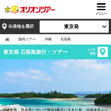
メニュー
東京発
出発地を選択
国内ツアー
沖縄
石垣島
エリア
東京発 石垣島旅行・ツアー
変更
沖縄本島、西表島に次いで県内3番目に大きな島。沖縄本島から