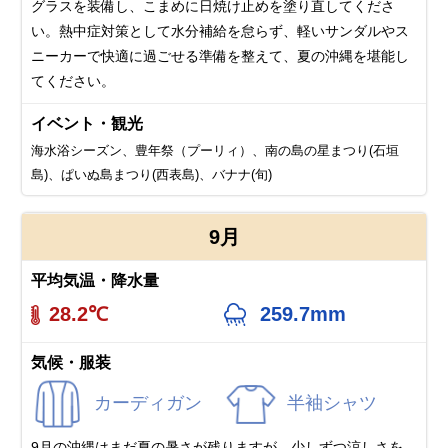
グラスを装備し、こまめに日焼け止めを塗り直してくださ
い。熱中症対策として水分補給を怠らず、軽いサンダルやス
ニーカーで快適に過ごせる準備を整えて、夏の沖縄を堪能し
てください。
イベント・観光
海水浴シーズン、豊年祭（プーリィ）、南の島の星まつり(石垣
島)、ぱいぬ島まつり(西表島)、バナナ(旬)
9月
平均気温・降水量
28.2℃
259.7mm
気候・服装
カーディガン
半袖シャツ
9月の沖縄はまだ夏の暑さが残りますが、少しずつ涼しさを