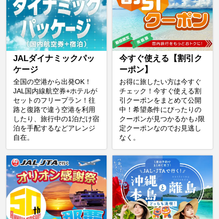
JALダイナミックパッ
今すぐ使える【割引ク
ケージ
ーポン】
全国の空港から出発OK！
お得に旅したい方は今すぐ
JAL国内線航空券+ホテルが
チェック！今すぐ使える割
セットのフリープラン！往
引クーポンをまとめて公開
路と復路で違う空港を利用
中！希望条件にぴったりの
したり、旅行中の1泊だけ宿
クーポンが見つかるかも♪限
泊を手配するなどアレンジ
定クーポンなのでお見逃し
自在。
なく。