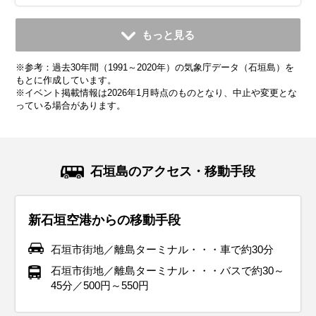
11月
12月
1月
2月
3月
4月
5月
6月
7月
もっと見る
平均気温・降水量
平均気温・降水量
平均気温・降水量
平均気温・降水量
平均気温・降水量
平均気温・降水量
平均気温・降水量
平均気温・降水量
平均気温・降水量
※参考：過去30年間（1991～2020年）の気象庁データ（石垣島）を
23.6℃
20.5℃
18.9℃
19.4℃
20.9℃
23.4℃
25.9℃
28.4℃
29.6℃
138.1mm
155.2mm
135.0mm
124.0mm
134.4mm
146.9mm
190.7mm
208.2mm
142.3mm
もとに作成しています。
※イベント掲載情報は2026年1月時点のものとなり、中止や変更とな
っている場合があります。
気候・服装
気候・服装
気候・服装
気候・服装
気候・服装
気候・服装
気候・服装
気候・服装
気候・服装
ジャケット
ニット
ニット
ニット
パーカー
カーディガン
カーディガン
カーディガン
半袖シャツ
長袖シャツ
ジャケット
ジャケット
コート
半袖シャツ
半袖シャツ
半袖シャツ
半袖シャツ
ノースリーブ
11月の沖縄は秋が深まり、平均気温は約23℃と快適な日が多
12月の沖縄は冬を迎えますが、平均気温は約20℃で、日本本
1月の沖縄は冬にあたりますが、平均気温は約19℃と日本本
2月の沖縄も引き続き穏やかな冬の気候が続きます。平均気
3月の沖縄は春の訪れを感じる時期で、平均気温は21℃近く
4月の沖縄は春本番で、平均気温は24℃前後と過ごしやすい
5月の沖縄は初夏を迎え、平均気温は26℃を超える日もあり
6月の沖縄は梅雨の時期にあたり、湿度が高く雨の日が多い
7月の沖縄は梅雨が明け、夏本番の暑さを迎えます。平均気
石垣島のアクセス・移動手段
いです。日中は長袖シャツや薄手のカーディガンで過ごせま
土の冬に比べるとかなり温暖です。日中は長袖シャツや薄手
土に比べると暖かいです。日中は薄手のニットや長袖シャツ
温は20℃前後で、日中はカットソーや薄手のニットで過ごす
まで上がります。日中は暖かい日が多いため、半袖シャツに
季節です。日中は半袖シャツや軽めのパンツ、スカートで快
ます。日中はTシャツやショートパンツ、スカートなどの軽
のが特徴です。平均気温は29℃前後で、日中は半袖シャツや
温は30℃を超える日も多く、紫外線が非常に強いので、日焼
すが、朝晩は少し肌寒く感じることもあります。そのため、
のニットに軽いジャケットを羽織るスタイルが快適ですが、
で快適に過ごせますが、朝晩は冷え込むこともあるため、軽
ことが多いです。朝晩の寒さに備えて、軽めのコートやスト
薄手のカーディガンやパーカーを羽織るスタイルがおすすめ
適に観光が楽しめますが、朝晩は少し涼しい日もあるため、
装で快適に過ごせますが、朝晩は涼しさを感じることがある
ショートパンツで快適に過ごせますが、雨対策が必要です。
け対策が欠かせません。軽量で通気性の良いTシャツやノー
新石垣空港からの移動手段
軽めのジャケットやストールを持参しておくと便利です。こ
朝晩は15℃前後まで冷え込むこともあるため、防寒対策を意
いジャケットやウィンドブレーカーを用意しておくと安心で
ールを持参すると便利です。観光地では屋外を歩く時間が長
です。朝晩は少し冷えることもあるので、重ね着で調整でき
薄手のカーディガンやジャケットを持ち歩くと便利です。海
ため、薄手のカーディガンやシャツを携帯しておくと便利で
軽量で速乾性のある素材の服を選び、湿気にも対応できるス
スリーブシャツ、ショートパンツやスカートを選び、涼しく
の時期は湿度が下がり過ごしやすいですが、海辺では風が強
識しましょう。観光地巡りでは動きやすいスニーカーが最適
す。風が強い日もあるので、風を通しにくい素材の服が便利
くなることがあるため、動きやすい服装と防風対策が重要で
る服装が快適です。観光地やアクティビティでは、軽量で通
辺を訪れる場合は、風が冷たく感じられることもあるので、
す。湿度が高くなり始めるため、通気性の良い素材の服を選
タイルがおすすめです。折りたたみ傘やレインコートを持参
快適な服装を心がけましょう。帽子やサングラス、日焼け止
石垣市街地／離島ターミナル・・・車で約30分
い日もあるため、風を防ぐ素材のアウターが役立ちます。観
で、海風の強い場所を訪れる場合は風を通しにくい素材の服
です。観光では歩きやすいスニーカーを選び、防水性がある
す。また、雨が降る日もあるので、折りたたみ傘やレインシ
気性の良いスニーカーが役立ちます。沖縄特有の湿気が増し
風を防ぐ上着を準備してください。紫外線対策として帽子や
ぶのがポイントです。5月は紫外線が強くなるため、帽子や
し、防水性のあるスニーカーやサンダルを用意してくださ
めを必ず用意し、特にビーチを訪れる際はラッシュガードを
石垣市街地／離島ターミナル・・・バスで約30～
光地を巡る際には、動きやすいスニーカーや防滑性のある靴
がおすすめです。
ものを用意しておくと突然の雨にも対応できます。沖縄特有
ューズを用意しておくと安心です。沖縄ならではの自然や文
てくるため、速乾性のある素材の服を選ぶと快適に過ごせま
サングラスを活用し、日焼け止めも忘れずに持参しましょ
サングラス、日焼け止めで紫外線対策をしましょう。観光地
い。また、エアコンが効いている室内では肌寒く感じること
着用すると便利です。また、長時間外を歩く場合は、通気性
45分／500円～550円
を選ぶと安心です。
の温暖な気候を活かした服装を選びましょう。
化を楽しむために、軽やかで機能的な服装を心がけましょ
す。春らしい明るい色の服装で、観光をより楽しく演出しま
う。動きやすく爽やかな服装で、春の沖縄を楽しみましょ
やアクティビティを思い切り楽しむために、機能的な服装を
があるため、薄手のカーディガンやストールを携帯すると便
の良いスニーカーやサンダルで足元をしっかりサポートして
イベント・観光
う。
しょう。
う。
心がけましょう。
利です。梅雨の湿気を乗り切るために、涼しく動きやすい服
ください。こまめな水分補給と暑さ対策を忘れずに、夏の沖