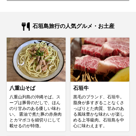
石垣島旅行の人気グルメ・お土産
八重山そば
石垣牛
八重山列島の沖縄そば。ス
黒毛のブランド、石垣牛。
ープは豚骨のだしで、ほん
脂身が多すぎることなくさ
のり甘みのある優しい味わ
っぱりとた肉質、甘みのあ
い。 醤油で煮た豚の赤身肉
る風味豊かな味わいが楽し
とカマボコを細切りにして
める上等級肉。石垣島を中
載せるのが特徴。
心に味わえます。