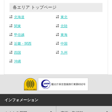
各エリア トップページ
北海道
東北
関東
北陸
甲信越
東海
近畿・関西
中国
四国
九州
沖縄
インフォメーション