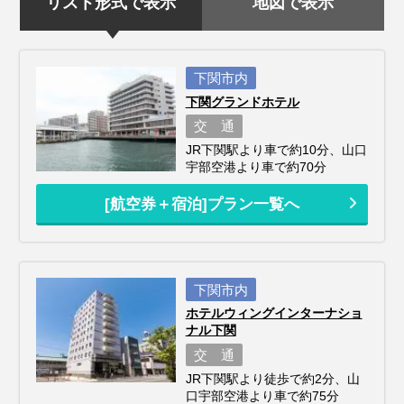
リスト形式で表示
地図で表示
下関市内
下関グランドホテル
交 通
JR下関駅より車で約10分、山口
宇部空港より車で約70分
[航空券＋宿泊]プラン一覧へ
下関市内
ホテルウィングインターナショ
ナル下関
交 通
JR下関駅より徒歩で約2分、山
口宇部空港より車で約75分