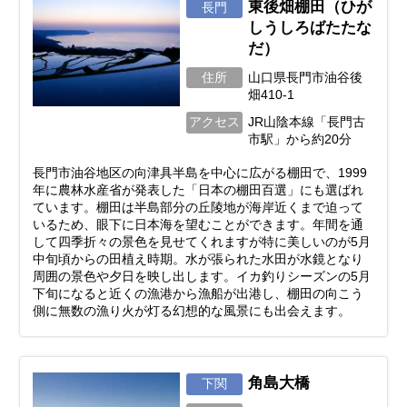
東後畑棚田（ひが
長門
しうしろばたたな
だ）
住所
山口県長門市油谷後
畑410-1
アクセス
JR山陰本線「長門古
市駅」から約20分
長門市油谷地区の向津具半島を中心に広がる棚田で、1999
年に農林水産省が発表した「日本の棚田百選」にも選ばれ
ています。棚田は半島部分の丘陵地が海岸近くまで迫って
いるため、眼下に日本海を望むことができます。年間を通
して四季折々の景色を見せてくれますが特に美しいのが5月
中旬頃からの田植え時期。水が張られた水田が水鏡となり
周囲の景色や夕日を映し出します。イカ釣りシーズンの5月
下旬になると近くの漁港から漁船が出港し、棚田の向こう
側に無数の漁り火が灯る幻想的な風景にも出会えます。
角島大橋
下関