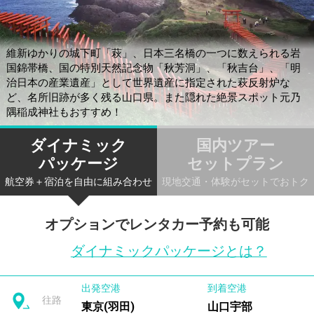
維新ゆかりの城下町「萩」、日本三名橋の一つに数えられる岩
国錦帯橋、国の特別天然記念物「秋芳洞」、「秋吉台」、「明
治日本の産業遺産」として世界遺産に指定された萩反射炉な
ど、名所旧跡が多く残る山口県。また隠れた絶景スポット元乃
隅稲成神社もおすすめ！
ダイナミック
国内ツアー
パッケージ
セットプラン
航空券＋宿泊を自由に組み合わせ
現地交通・体験がセットでおトク
オプションでレンタカー予約も可能
ダイナミックパッケージとは？
出発空港
到着空港
往路
東京(羽田)
山口宇部