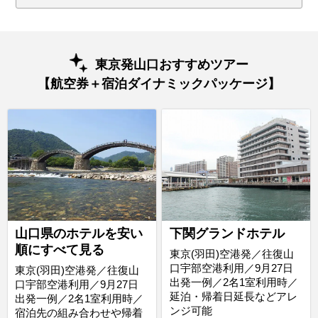
東京発山口おすすめツアー
【航空券＋宿泊ダイナミックパッケージ】
山口県のホテルを安い
下関グランドホテル
順にすべて見る
東京(羽田)空港発／往復山
口宇部空港利用／9月27日
東京(羽田)空港発／往復山
出発一例／2名1室利用時／
口宇部空港利用／9月27日
延泊・帰着日延長などアレ
出発一例／2名1室利用時／
ンジ可能
宿泊先の組み合わせや帰着