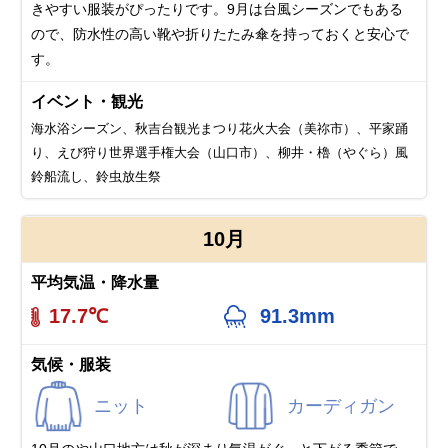
きやすい服装がぴったりです。9月は台風シーズンでもある
ので、防水性の高い靴や折りたたみ傘を持っておくと安心で
す。
イベント・観光
海水浴シーズン、秋吉台観光まつり花火大会（美祢市）、平家踊
り、えび狩り世界選手権大会（山口市）、柳井・櫓（やぐら）風
鈴船流し、鈴虫放生祭
10月
平均気温・降水量
17.7℃
91.3mm
気候・服装
ニット
カーディガン