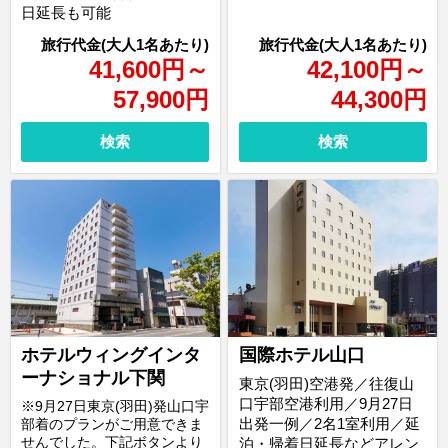
日延長も可能
41,600
円
～
42,100
円
～
57,900
円
44,300
円
検索
検索
ホテルウィングインタ
国際ホテル山口
ーナショナル下関
東京(羽田)空港発／往復山
口宇部空港利用／9月27日
※9月27日東京(羽田)発山口宇
出発一例／2名1室利用／延
部着のプランがご用意できま
せんでした。下記ボタンより
泊・帰着日延長などアレン