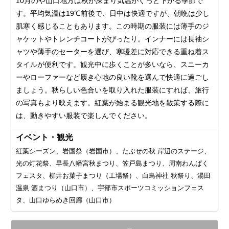
10月のや山口地方は秋が深まり気温がぐっと下がる季節で
す。平均気温は19℃前後で、日中は快適ですが、朝晩は少し
肌寒く感じることもあります。この時期の服装には薄手のジ
ャケットやトレンチコートがぴったり。インナーには長袖シ
ャツや薄手のセーターを選び、寒暖差に対応できる重ね着ス
タイルが便利です。観光中に歩くことが多いなら、スニーカ
ーやローファーなど履き心地の良い靴を選んで快適に過ごし
ましょう。秋らしい色合いを取り入れた服装にすれば、旅行
の写真もより映えます。紅葉が始まる観光地を散策する際に
は、動きやすい服装で楽しんでください。
イベント・観光
紅葉シーズン、岩国祭（岩国市）、たぶせの秋 岸辺のステージ、
光の灯花祭、早長八幡宮秋まつり、笠戸島まつり、周南わんぱく
フェスタ、柳井お菓子まつり（工場祭）、白鳥神社 秋祭り、湯田
温泉 酒まつり（山口市）、宇部市スポーツコミッションフェス
タ、山口ゆらめき回廊（山口市）
11月
12月
1月
2月
3月
4月
5月
6月
7月