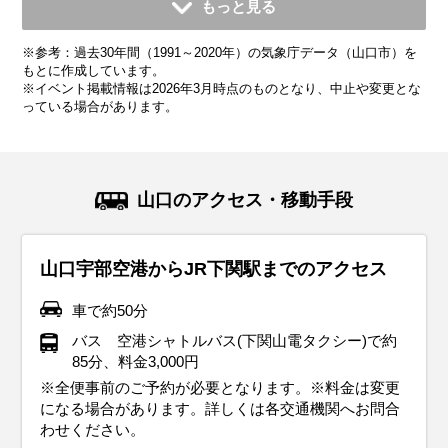
もっと見る
平均気温・降水量
平均気温・降水量
平均気温・降水量
平均気温・降水量
平均気温・降水量
平均気温・降水量
平均気温・降水量
平均気温・降水量
平均気温・降水量
※参考：過去30年間（1991～2020年）の気象庁データ（山口市）を
11.9℃
6.4℃
4.4℃
5.5℃
9.0℃
13.9℃
19.0℃
22.6℃
26.4℃
83.5mm
70.5mm
76.3mm
85.0mm
145.6mm
168.1mm
197.2mm
282.9mm
342.6mm
もとに作成しています。
※イベント掲載情報は2026年3月時点のものとなり、中止や変更とな
っている場合があります。
気候・服装
気候・服装
気候・服装
気候・服装
気候・服装
気候・服装
気候・服装
気候・服装
気候・服装
スプリング
スプリング
ダウン
ダウン
ダウン
ニット
コート
コート
コート
コート
カーディガン
長袖シャツ
半袖シャツ
ジャケット
ジャケット
長袖シャツ
レインコート
ワンピース
コート
ジャケット
ジャケット
ジャケット
コート
11月の山口地方は秋から冬へと季節が移り変わる時期で、平
12月の山口地方は本格的な冬に入り、気温が一気に下がりま
1月の山口地方は冬本番。平均気温は約5℃と寒い日が続きま
2月の山口地方も1月に引き続き寒い日が多いです。平均気温
3月の山口地方は寒さが少しずつ和らぎ、春の気配が感じら
4月の山口地方は本格的な春の訪れを感じる季節で、平均気
5月の山口地方は初夏の爽やかな気候が楽しめる季節です。
6月の山口地方は梅雨入りの時期で、雨の日が多くなりま
7月の山口地方は本格的な真夏の暑さがやってきます。日中
山口のアクセス・移動手段
均気温は13℃前後です。日中は穏やかな陽気が続きますが、
す。平均気温が10℃前後で、最低気温は5℃を下回ることも
す。服装は厚手のコートやダウンジャケットがぴったり。イ
は約6℃前後で、特に朝晩の冷え込みが厳しいです。服装は厚
れる季節です。平均気温は10℃前後ですが、寒暖差が大き
温は約15℃で、暖かく過ごしやすい気候になります。この時
平均気温は20℃前後で、日中は25℃を超える暖かい日もあり
す。平均気温は22℃程度で、湿度が高くて蒸し暑い日もあり
の気温は30度を超えることが多く、蒸し暑く感じられま
朝晩は冷え込むことがあるので、服装には厚手のカーディガ
あります。そんな寒い時期には、厚手のコートやダウンジャ
ンナーにヒートテックやフリース素材を取り入れると、暖か
手のアウターや中綿入りジャケットがおすすめ。インナーに
く、朝晩はまだ少し寒さが残ります。薄手のダウンジャケッ
期の服装には薄手のジャケットやカーディガンがおすすめ。
ます。この時期の服装は、薄手のジャケットやカーディガン
ます。そんな時期には、通気性と速乾性のあるシャツや薄手
す。 服装は軽量で通気性の良いTシャツやショートパンツが
山口宇部空港からJR下関駅までのアクセス
ンや軽いコートを選ぶと安心です。インナーにはセーターや
ケットが必須です。インナーにはヒートテックやフリース素
さをキープできます。さらに、手袋やマフラー、帽子などの
は保温性の高いセーターや長袖シャツを着て、重ね着で体温
トや中綿コートがあると安心です。日中は暖かい日差しを感
インナーには長袖シャツやブラウスを合わせて、朝晩の涼し
が便利。朝晩の涼しさに備えつつ、日中は半袖シャツや軽や
のパンツを選ぶと快適です。また、防水性の高いジャケット
おすすめです。日中の強い日差しを避けるために、帽子やサ
タートルネックを合わせて、しっかり暖かさをキープしまし
材を取り入れて、暖かさをしっかり確保しましょう。さら
防寒小物を活用して、寒さ対策をしっかりしましょう。靴は
調整を心がけましょう。手袋やマフラーも欠かせません！冷
じることもあるので、長袖シャツや薄手のセーターをベース
さには軽めのアウターを羽織ると安心です。足元は歩きやす
かなパンツ、スカートで快適に過ごせます。観光名所を巡る
やレインコート、折りたたみ傘は必須アイテム。靴は防水加
ングラスを使ったり、日焼け止めで紫外線対策をしっかり行
車で約50分
ょう。足元には防寒性のあるスニーカーやブーツを履いて、
に、手袋やマフラー、帽子などの防寒小物も忘れずに用意し
防寒性が高く、滑りにくいソールのブーツやスニーカーがお
えやすい首元や手先をしっかり防寒してください。屋外観光
にして、重ね着で調整できる服装がおすすめです。また、春
いスニーカーを選んで、観光を快適に楽しみましょう。ま
なら、動きやすいスニーカーがおすすめです。また、日差し
工されたスニーカーやレインシューズで、雨の日でも移動が
いましょう。観光地や公共交通機関では冷房が効いているこ
バス 空港シャトルバス(下関山電タクシー)で約
観光中の快適さを保ちます。中国地方では紅葉の見頃を迎え
て、寒さ対策を万全に。靴は滑りにくいブーツや防寒性のあ
すすめです。1月の中国地方は晴れる日も多いので、風を通
では携帯用カイロを持参すると、さらに快適に過ごせます。
の風が冷たく感じることもあるので、防風機能のあるアウタ
た、急な雨に備えて折りたたみ傘があるとさらに安心です。
が強い日もあるので、帽子や日焼け止めでしっかり紫外線対
楽になります。梅雨でも快適に観光を楽しめる服装を心がけ
ともあるので、薄手のカーディガンやストールを持ち歩くと
85分、料金3,000円
る時期でもあるので、秋の自然美を楽しむために、防寒対策
るスニーカーが最適です。中国地方の観光地では、クリスマ
しにくいアウターがあると快適に過ごせます。観光地では冷
ーがあるとさらに快適に過ごせます。
策をしましょう。
て、中国地方の美しい景観を存分に堪能してください。
便利です。長時間歩くなら、通気性の良い軽量スニーカーで
※全便事前のご予約が必要となります。※料金は変更
イベント・観光
イベント・観光
と季節感を意識した服装を心がけると良いです。特に観光地
スイルミネーションや年末のイベントが盛りだくさん。寒さ
たい風に備えて、重ね着しやすい服装を心がけると安心で
快適に過ごせます。こまめに水分補給をしながら、夏の中国
になる場合があります。詳しくは各交通機関へお問合
イベント・観光
イベント・観光
イベント・観光
スノーアクティビティシーズン、イルミネーションシーズン、下
桜の見頃、サイクリングシーズン、桜まつり（各地）、錦帯橋ま
ではストールや手袋も重宝します。
を防ぎつつ、長時間歩ける快適な服装を選んで、冬の観光を
す。
地方観光を存分に楽しんでください。
わせください。
関・ふく（河豚）まつり（下関市）、節分祭（各地）、萩・椿ま
つり（岩国市）、湯田温泉白狐（びゃっこ）まつり（山口市）、
梅の見頃、萩・椿まつり（萩市）、防府天満宮 梅まつり（防府
バラの見頃、サイクリングシーズン、 萩焼まつり（萩市）、乙女
あじさいの見頃、サイクリングシーズン、フィッシング、阿知須
存分に楽しんでください。