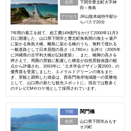
住所
下関市豊北町大字神
田～角島
アクセス
JR山陰本線特牛駅か
らバスで20分
7年間の着工を経て、総工費149億円をかけて2000年11月3
日に開通した、山口県下関市と豊北町角島間の海士ヶ瀬戸
に架かる角島大橋。離島に架かる橋のうち、無料で渡れる
一般道路として日本屈指の長さ（1,780ｍ）を誇り（2005年
に沖縄県の古宇利大橋が記録更新）、また、橋脚の高さを
押さえて、周囲の景観に配慮した構造が自然景観保護の観
点から評価され、2003年に「土木学会デザイン賞2003」の
優秀賞を受賞しました。エメラルドグリーンの海をまた
ぎ、景観と調和した雄姿は、西長門海岸地域随一の景勝地
として、山口県の新たな観光スポットに。現在では数多く
のテレビCMやロケ地として採用されています。
関門橋
下関
住所
山口県下関市みもす
そ川町