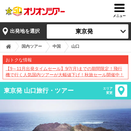
メニュー
東京発
出発地を選択
国内ツアー
中国
山口
おトクな情報
【9～11月出発タイムセール】9/7(月)までの期間限定！飛行
機で行く人気国内ツアーが大幅値下げ！秋旅セール開催中！
エリア
東京発 山口旅行・ツアー
変更