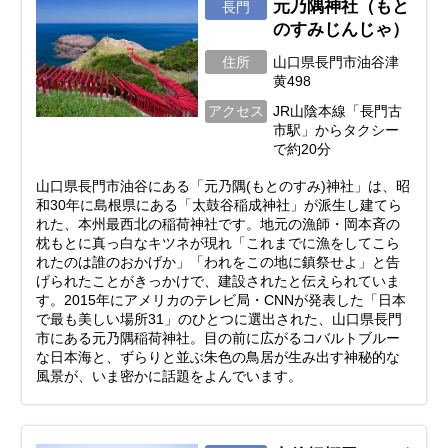
元乃隅神社（もと
長門
のすみじんじゃ）
住所
山口県長門市油谷津
黄498
アクセス
JR山陰本線「長門古
市駅」からタクシー
で約20分
山口県長門市油谷にある「元乃隅(もとのすみ)神社」は、昭
和30年に島根県にある「太鼓谷稲成神社」が派生し建てら
れた、本州最西北の稲荷神社です。地元の漁師・岡本斉の
枕もとに真っ白なキツネが現れ「これまでに漁をしてこら
れたのは誰のおかげか」「われをこの地に鎮祭せよ」と告
げられたことがきっかけで、建設されたと伝えられていま
す。2015年にアメリカのテレビ局・CNNが発表した「日本
で最も美しい場所31」のひとつに選出された、山口県長門
市にある元乃隅稲荷神社。目の前に広がるコバルトブルー
な日本海と、ずらりと並ぶ朱色の鳥居が生み出す神秘的な
風景が、いま密かに話題をよんでいます。