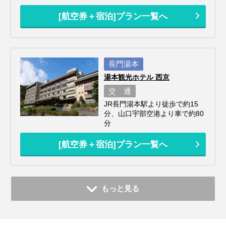
[航空券＋宿泊]プラン一覧へ
長門湯本
湯本観光ホテル 西京
交 通
JR長門湯本駅より徒歩で約15
分、山口宇部空港より車で約80
分
[航空券＋宿泊]プラン一覧へ
もっと見る