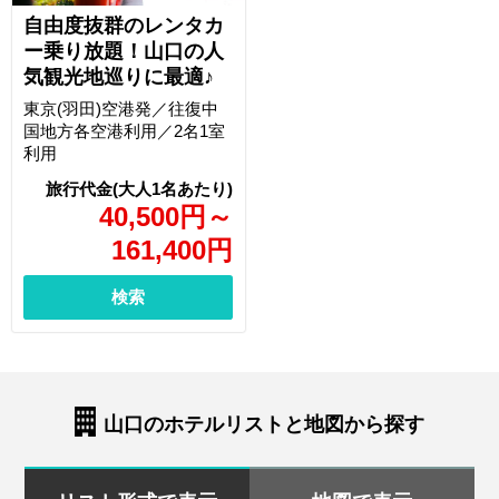
自由度抜群のレンタカ
ー乗り放題！山口の人
気観光地巡りに最適♪
東京(羽田)空港発／往復中
国地方各空港利用／2名1室
利用
40,500
円
～
161,400
円
検索
山口のホテルリストと地図から探す