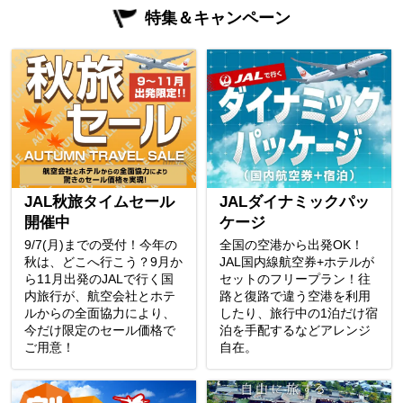
特集＆キャンペーン
JAL秋旅タイムセール
JALダイナミックパッ
開催中
ケージ
9/7(月)までの受付！今年の
全国の空港から出発OK！
秋は、どこへ行こう？9月か
JAL国内線航空券+ホテルが
ら11月出発のJALで行く国
セットのフリープラン！往
内旅行が、航空会社とホテ
路と復路で違う空港を利用
ルからの全面協力により、
したり、旅行中の1泊だけ宿
今だけ限定のセール価格で
泊を手配するなどアレンジ
ご用意！
自在。