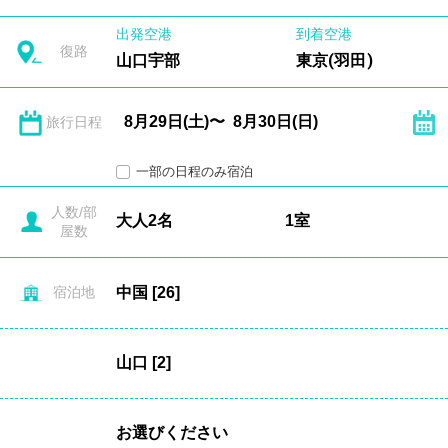
出発空港
到着空港
復路
山口宇部
東京(羽田)
旅行日程
一部の日程のみ宿泊
人数/部
屋数
宿泊地