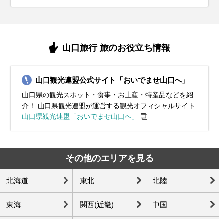
イベント・観光
イベント・観光
イベント・観光
つり（萩市）、防府天満宮 梅まつり、阿月神明祭（柳井市）
俵山温泉祭（長門市）、岩国・美川町「大水車まつり」（岩国
市）、棚田スプリングフェスタ（長門市）、ときわ公園 夜桜のラ
峠まつ、萩・大茶会（萩市）、虹の鯉のぼりプロジェクト、しも
浦まつり（山口市）、東大寺別院阿弥陀寺 あじさいまつり（防府
市）
イベント・観光
イトアップ（宇部市）、萩・橋本川 お花見SUPツーリング（萩
のせき海峡まつり（下関市）、新川市まつり・宇部市お茶まつり
市）、防府天満宮 御田植祭（防府市）、豊田のホタル祭り（下関
紅葉シーズン、イルミネーションシーズン、柳井まつり、萩時代
スノーアクティビティシーズン、イルミネーションシーズン、防
海水浴シーズン、フィッシング、花火大会（各地）、山口祇園祭
市）、ひな祭り関連行事（各地）
（宇部市）、普賢（ふげん）まつり（光市）、夏みかんまつり
市）、秋芳八代ホタルまつり（美祢市）、重源（ちょうげん）上
まつり（萩市）、大和ふるさとまつり まぼろばフェスタ、長門峡
府天満宮 初詣（防府市）、住吉神社 おいでまつり（下関市）、周
（山口市）、防府天満宮七夕まつり（防府市） 、鷺舞神事、周東
スノーアクティビティシーズン、イルミネーションシーズン、岩
（萩市）
人まつり（防府市）、徳山ふくだけ（福丈）まつり（周南市）
もみじ祭（山口市）、UBEまつり（宇部市）、下関海響マラソン
防大島 久賀八幡宮の御神幸祭、錦帯橋とんど祭り（岩国市）、城
古代ハスまつり（岩国市）、萩の瀬つきあじ祭り（萩市）、耳な
戸神楽舞（岩国市）、河渡祭、めるこみクリスマスフェスティバ
山口旅行 旅のお役立ち情報
（下関市）
下町長府（ちょうふ）「新春 雛めぐり」（下関市）
し芳一まつり（下関市）、夏越祭（防府市他）、錦帯橋の鵜飼
ル、やまぐち光誕祭（山口市）、周南ウインターツリーフェステ
（うかい）（岩国市）
ィバル（周南市）、TOKIWAファンタジア（宇部市）
山口観光連盟公式サイト「おいでませ山口へ」
山口県の観光スポット・食事・お土産・特産品などを紹
介！ 山口県観光連盟が運営する観光オフィシャルサイト
山口県観光連盟「おいでませ山口へ」
その他のエリアを見る
北海道
東北
北陸
東海
関西(近畿)
中国