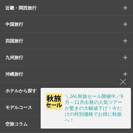
+
近畿・関西旅行
+
中国旅行
+
四国旅行
+
九州旅行
+
沖縄旅行
+
ホテルから探す
＼JAL秋旅セール開催中／9
月～11月出発の人気ツアー
+
モデルコース
が驚きの大幅値下げ！今だ
けの特別価格でお得に秋旅
へ！
+
空旅コラム