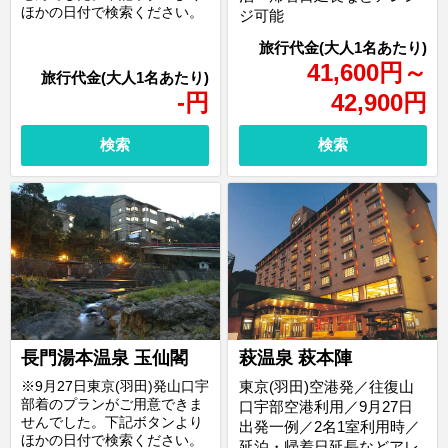
ほかの日付で検索ください。
ジ可能
41,600
円
～
-
円
42,900
円
検索
検索
長門湯本温泉 玉仙閣
萩温泉 萩本陣
※9月27日東京(羽田)発山口宇
東京(羽田)空港発／往復山
部着のプランがご用意できま
口宇部空港利用／9月27日
せんでした。下記ボタンより
出発一例／2名1室利用時／
ほかの日付で検索ください。
延泊・帰着日延長などアレ