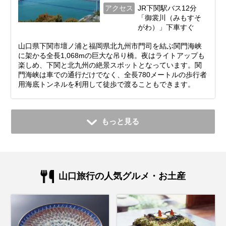
アクセス
JR下関駅バス12分
「御裳川（みもすそ
がわ）」下車すぐ
山口県下関市壇ノ浦と福岡県北九州市門司を結ぶ関門海峡
に架かる全長1,068mの巨大な吊り橋。夜はライトアップも
楽しめ、下関と北九州の絶景スポットとなっています。関
門海峡は車での通行だけでなく、全長780メートルの歩行者
用海底トンネルを利用して徒歩で渡ることもできます。
もっと見る
山口旅行の人気グルメ・お土産