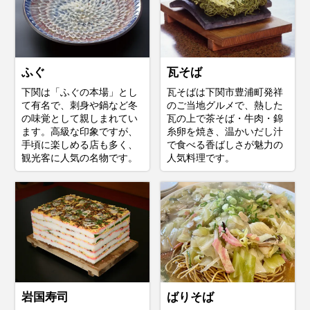
ふぐ
瓦そば
下関は「ふぐの本場」とし
瓦そばは下関市豊浦町発祥
て有名で、刺身や鍋など冬
のご当地グルメで、熱した
の味覚として親しまれてい
瓦の上で茶そば・牛肉・錦
ます。高級な印象ですが、
糸卵を焼き、温かいだし汁
手頃に楽しめる店も多く、
で食べる香ばしさが魅力の
観光客に人気の名物です。
人気料理です。
岩国寿司
ばりそば