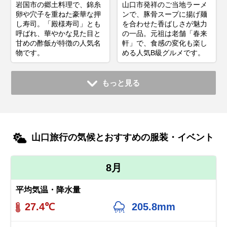
岩国市の郷土料理で、錦糸
山口市発祥のご当地ラーメ
卵や穴子を重ねた豪華な押
ンで、豚骨スープに揚げ麺
し寿司。「殿様寿司」とも
を合わせた香ばしさが魅力
呼ばれ、華やかな見た目と
の一品。元祖は老舗「春来
甘めの酢飯が特徴の人気名
軒」で、食感の変化も楽し
物です。
める人気B級グルメです。
もっと見る
山口旅行の気候とおすすめの服装・イベント
8月
平均気温・降水量
27.4℃
205.8mm