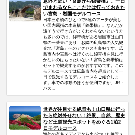
意外と近い『宮島から錦帯橋』。一日
でまわるならここだけは行っておきた
い宮島・岩国モデルコース
日本三名橋のひとつで5連のアーチが美し
い国内屈指の木造橋『錦帯橋』。なんだか
遠そうで行き方がよくわからないという方
も多いのでは。錦帯橋がある岩国市は山口
県の一番東にあり、お隣の広島県の人気観
光地『宮島』へのアクセスも良好です。広
島市内や宮島へは行くのに錦帯橋を見に行
かないのはもったいない！宮島と錦帯橋は
セットで観光するのがおすすめです。この
モデルコースでは広島市内を起点として一
日で観光するモデルコースをご紹介しま
す。車での移動のほうが便利ですが、JR・
バス...
世界が注目する絶景も！山口県に行っ
たら絶対外せない！絶景、自然、歴史
など王道観光スポットをめぐる1泊2
日モデルコース
海外の有名メディアから火がついた絶景ス