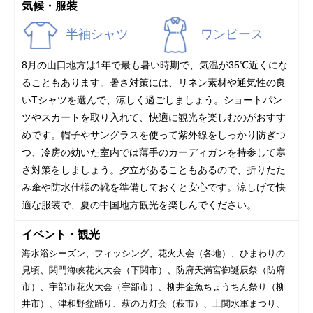
気候・服装
半袖シャツ
ワンピース
8月の山口地方は1年で最も暑い時期で、気温が35℃近くにな
ることもあります。暑さ対策には、リネン素材や通気性の良
いTシャツを選んで、涼しく過ごしましょう。ショートパン
ツやスカートを取り入れて、快適に観光を楽しむのがおすす
めです。帽子やサングラスを使って紫外線をしっかり防ぎつ
つ、冷房の効いた室内では薄手のカーディガンを持参して寒
さ対策をしましょう。夕立があることもあるので、折りたた
み傘や防水仕様の靴を準備しておくと安心です。涼しげで快
適な服装で、夏の中国地方観光を楽しんでください。
イベント・観光
海水浴シーズン、フィッシング、花火大会（各地）、ひまわりの
見頃、関門海峡花火大会（下関市）、防府天満宮御誕辰祭（防府
市）、宇部市花火大会（宇部市）、柳井金魚ちょうちん祭り（柳
井市）、津和野盆踊り、萩の万灯会（萩市）、上関水軍まつり、