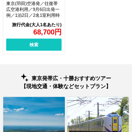
東京(羽田)空港発／往復帯
広空港利用／9月6日出発一
例／1泊2日／2名1室利用時
68,700
円
検索
東京発帯広・十勝おすすめツアー
【現地交通・体験などセットプラン】