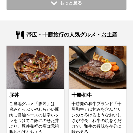
もっと見る
帯広・十勝旅行の人気グルメ・お土産
豚丼
十勝和牛
ご当地グルメ「豚丼」は、
十勝発の和牛ブランド「十
旨みたっぷりやわらかい豚
勝和牛」は甘みを含んだサ
肉に醤油ベースの甘辛いタ
シのとろけるようなおいし
レをつけてご飯にのせた丼
さが特長。和牛の焼をくだ
ぶり。豚丼発祥の店は元祖
けで、和牛の旨味を存分に
豚丼のぱんちょう。
味わえる。