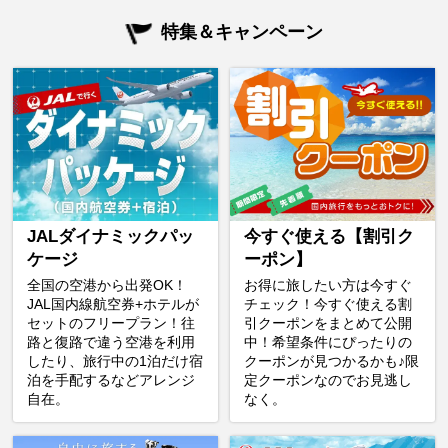
特集＆キャンペーン
JALダイナミックパッ
今すぐ使える【割引ク
ケージ
ーポン】
全国の空港から出発OK！
お得に旅したい方は今すぐ
JAL国内線航空券+ホテルが
チェック！今すぐ使える割
セットのフリープラン！往
引クーポンをまとめて公開
路と復路で違う空港を利用
中！希望条件にぴったりの
したり、旅行中の1泊だけ宿
クーポンが見つかるかも♪限
泊を手配するなどアレンジ
定クーポンなのでお見逃し
自在。
なく。