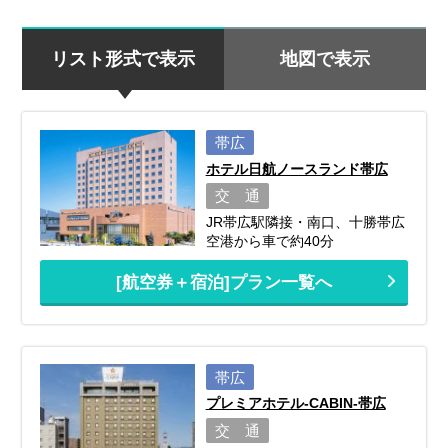
リスト形式で表示
地図で表示
帯広
ホテル日航ノースランド帯広
交 通
JR帯広駅隣接・南口、十勝帯広
空港から車で約40分
[航空券＋宿泊]プラン一覧へ
帯広
プレミアホテル-CABIN-帯広
交 通