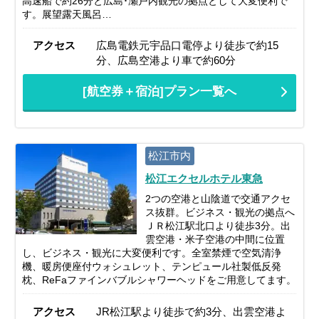
高速船で約26分と広島･瀬戸内観光の拠点として大変便利で
す。展望露天風呂…
アクセス
広島電鉄元宇品口電停より徒歩で約15
分、広島空港より車で約60分
[航空券＋宿泊]プラン一覧へ
松江市内
松江エクセルホテル東急
2つの空港と山陰道で交通アクセ
ス抜群。ビジネス・観光の拠点へ
ＪＲ松江駅北口より徒歩3分。出
雲空港・米子空港の中間に位置
し、ビジネス・観光に大変便利です。全室禁煙で空気清浄
機、暖房便座付ウォシュレット、テンピュール社製低反発
枕、ReFaファインバブルシャワーヘッドをご用意してます。
アクセス
JR松江駅より徒歩で約3分、出雲空港よ