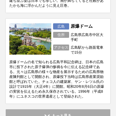
建ち並ぶ姿は日本でも珍しい。潮が満ちてくると社殿があ
たかも海に浮かんだように見え圧巻。
原爆ドーム
広島
住所
広島県広島市中区大
手町
アクセス
広島駅から路面電車
で15分
原爆ドームの名で知られる広島平和記念碑は、日本の広島
市に投下された原子爆弾の惨禍を今に伝える記念碑であ
る。元々は広島県の様々な物産を展示するための広島県物
産陳列館として開館され、原爆投下当時は広島県産業奨励
館と呼ばれていた。チェコ人の建築家、ヤン・レツル氏の
設計で1915年（大正4年）に開館。昭和20年8月6日の原爆
の実状を伝えるため永久保存されている。1996年（平成8
年）にユネスコの世界遺産として登録された。
もっと見る