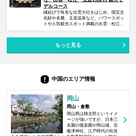
デルコース
縁結びで有名な出雲大社をはじめ、国宝文
化財や名勝、玉造温泉など、パワースポッ
トや人気観光スポット満載の出雲・松江...
もっと見る
中国のエリア情報
岡山
岡山・倉敷
岡山県は桃太郎というイメ
ージが強いですが、日本三
名園の後楽園や岡山城、吉
備津神社、江戸時代の街並