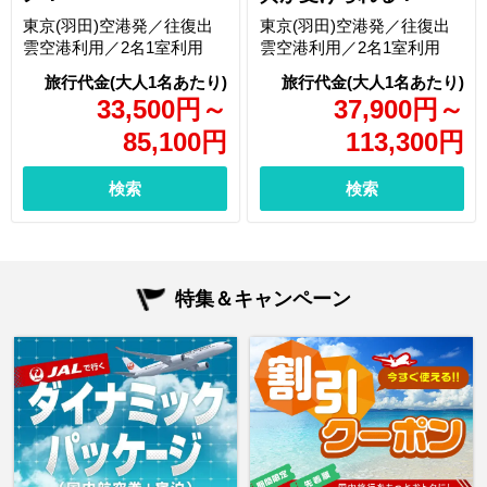
東京(羽田)空港発／往復出
東京(羽田)空港発／往復出
雲空港利用／2名1室利用
雲空港利用／2名1室利用
33,500
円
～
37,900
円
～
85,100
円
113,300
円
検索
検索
特集＆キャンペーン