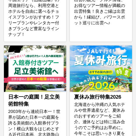
周遊旅行なら、利用空港と
お得なツアー情報が満載の
ホテルを自由に選べるチョ
出雲特集！良きご縁は出雲
イスプランがおすすめ！フ
から！縁結び、パワースポ
リープランやレンタカー付
ット巡りに出雲へ♪
きプランなど豊富なライン
ナップ！
日本一の庭園！足立美
夏休み旅行特集2026
術館特集
北海道から沖縄の人気ホテ
ルや世界遺産など、夏休み
2003年から連続日本一！世
のおすすめツアーをご紹
界が認めた日本一の庭園を
介。連休などは特に混み合
誇る美術館の入館券付プラ
うのでご予約はお早めに。
ン！横山大観をはじめとす
今年こそは思いっきり夏を
る近代日本画、北大路魯山