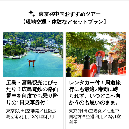
東京発中国おすすめツアー
【現地交通・体験などセットプラン】
広島・宮島観光にぴっ
レンタカー付！周遊旅
たり！広島電鉄の路面
行にも最適♪時間に縛
電車を何度でも乗り降
られず、いつどこへ向
りの1日乗車券付！
かうのも思いのまま。
東京(羽田)空港発／往復広
東京(羽田)空港発／往復中
島空港利用／2名1室利用
国地方各空港利用／2名1室
利用