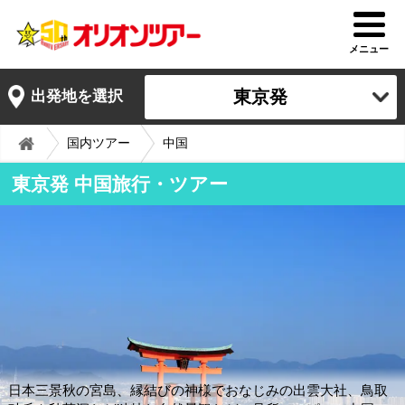
メニュー
東京発
出発地を選択
国内ツアー
中国
東京発 中国旅行・ツアー
日本三景秋の宮島、縁結びの神様でおなじみの出雲大社、鳥取