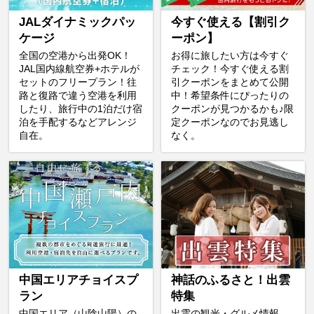
JALダイナミックパッ
今すぐ使える【割引ク
ケージ
ーポン】
全国の空港から出発OK！
お得に旅したい方は今すぐ
JAL国内線航空券+ホテルが
チェック！今すぐ使える割
セットのフリープラン！往
引クーポンをまとめて公開
路と復路で違う空港を利用
中！希望条件にぴったりの
したり、旅行中の1泊だけ宿
クーポンが見つかるかも♪限
泊を手配するなどアレンジ
定クーポンなのでお見逃し
自在。
なく。
中国エリアチョイスプ
神話のふるさと！出雲
ラン
特集
中国エリア（山陰山陽）の
出雲の観光・グルメ情報、