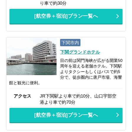
り車で約30分
[航空券＋宿泊]プラン一覧へ
下関市内
下関グランドホテル
目の前は関門海峡が広がる開業50
周年を迎える老舗ホテル。下関駅
よりタクシーもしくはバスで約5
分で、徒歩圏内に唐戸市場、海響
館と観光に便利。
アクセス
JR下関駅より車で約10分、山口宇部空
港より車で約70分
[航空券＋宿泊]プラン一覧へ