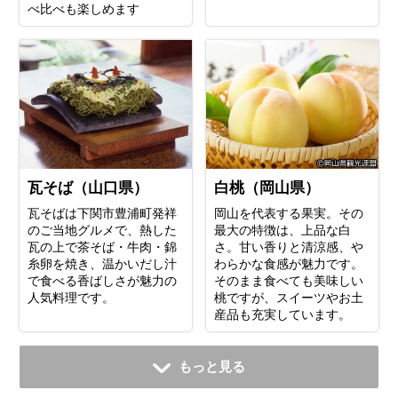
べ比べも楽しめます
瓦そば（山口県）
白桃（岡山県）
瓦そばは下関市豊浦町発祥
岡山を代表する果実。その
のご当地グルメで、熱した
最大の特徴は、上品な白
瓦の上で茶そば・牛肉・錦
さ。甘い香りと清涼感、や
糸卵を焼き、温かいだし汁
わらかな食感が魅力です。
で食べる香ばしさが魅力の
そのまま食べても美味しい
人気料理です。
桃ですが、スイーツやお土
産品も充実しています。
もっと見る