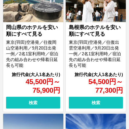
岡山県のホテルを安い
島根県のホテルを安い
順にすべて見る
順にすべて見る
東京(羽田)空港発／往復岡
東京(羽田)空港発／往復出
山空港利用／9月20日出発
雲空港利用／9月20日出発
一例／2名1室利用時／宿泊
一例／2名1室利用時／宿泊
先の組み合わせや帰着日延
先の組み合わせや帰着日延
長も可能
長も可能
45,500
円
～
54,500
円
～
75,900
円
77,300
円
検索
検索