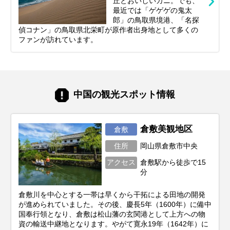
丘とおいしいカニ。でも、
最近では「ゲゲゲの鬼太
郎」の鳥取県境港、「名探
偵コナン」の鳥取県北栄町が原作者出身地として多くの
ファンが訪れています。
中国の観光スポット情報
倉敷美観地区
倉敷
住所
岡山県倉敷市中央
アクセス
倉敷駅から徒歩で15
分
倉敷川を中心とする一帯は早くから干拓による田地の開発
が進められていました。その後、慶長5年（1600年）に備中
国奉行領となり、倉敷は松山藩の玄関港として上方への物
資の輸送中継地となります。やがて寛永19年（1642年）に