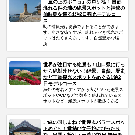
「崖の上のポニョ」のロケ地！ 自然
溢れる鞆の浦の絶景スポットと神秘の
仙酔島を巡る1泊2日観光モデルコー
ス
鞆の浦観光は徒歩でまわることができま
す。小さな街ですが、訪れるべき観光スポ
ットはたくさんあります。自然豊かな場
所...
世界が注目する絶景も！山口県に行っ
たら絶対外せない！絶景、自然、歴史
など王道観光スポットをめぐる1泊2
日モデルコース
海外の有名メディアから火がついた絶景ス
ポットやCMなどで数多く使われているス
ポットなど、絶景スポットが数多くある...
ご縁の国しまねで開運＆パワースポッ
トめぐり！縁結び女子旅にぴったり
な、出雲・松江・玉造1泊2日 観光モ