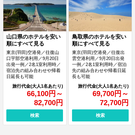
山口県のホテルを安い
鳥取県のホテルを安い
順にすべて見る
順にすべて見る
東京(羽田)空港発／往復山
東京(羽田)空港発／往復出
口宇部空港利用／9月20日
雲空港利用／9月20日出発
出発一例／2名1室利用時／
一例／2名1室利用時／宿泊
宿泊先の組み合わせや帰着
先の組み合わせや帰着日延
日延長も可能
長も可能
66,100
円
～
69,700
円
～
82,700
円
72,700
円
検索
検索