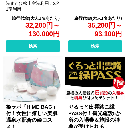
港または松山空港利用／2名
1室利用
32,200
円
～
35,200
円
～
130,000
円
93,100
円
検索
検索
姫ラボ「HIME BAG」
ぐるっと出雲路ご縁
付！女性に嬉しい美肌
PASS付！観光施設5か
温泉水配合の姫コス
所の入場券＆施設の特
メ！
典が受けられる！