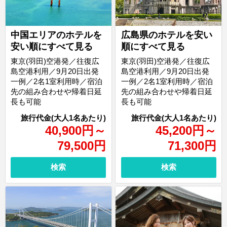
中国エリアのホテルを
広島県のホテルを安い
安い順にすべて見る
順にすべて見る
東京(羽田)空港発／往復広
東京(羽田)空港発／往復広
島空港利用／9月20日出発
島空港利用／9月20日出発
一例／2名1室利用時／宿泊
一例／2名1室利用時／宿泊
先の組み合わせや帰着日延
先の組み合わせや帰着日延
長も可能
長も可能
40,900
円
～
45,200
円
～
79,500
円
71,300
円
検索
検索