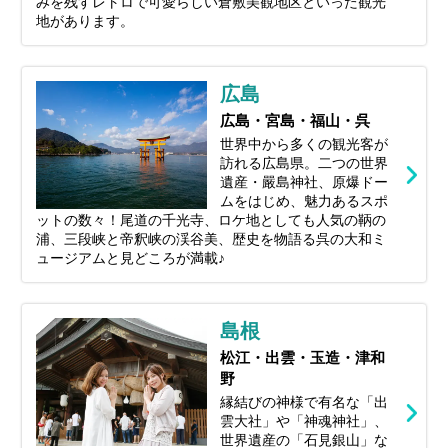
みを残すレトロで可愛らしい倉敷美観地区といった観光
地があります。
広島
広島・宮島・福山・呉
世界中から多くの観光客が
訪れる広島県。二つの世界
遺産・嚴島神社、原爆ドー
ムをはじめ、魅力あるスポ
ットの数々！尾道の千光寺、ロケ地としても人気の鞆の
浦、三段峡と帝釈峡の渓谷美、歴史を物語る呉の大和ミ
ュージアムと見どころが満載♪
島根
松江・出雲・玉造・津和
野
縁結びの神様で有名な「出
雲大社」や「神魂神社」、
世界遺産の「石見銀山」な