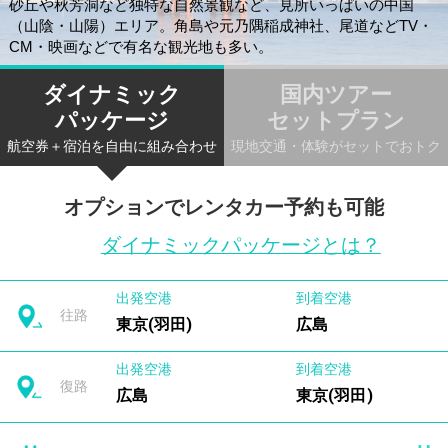
砂丘や秋芳洞など独特な自然景観など、見所いっぱいの中国
（山陰・山陽）エリア。角島や元乃隅稲成神社、尾道などTV・
CM・映画などで有名な観光地も多い。
ダイナミック
国内ツアー
パッケージ
セットプラン
航空券＋宿泊を自由に組み合わせ
現地交通・体験がセットでおトク
オプションでレンタカー予約も可能
ダイナミックパッケージとは？
出発空港
到着空港
往路
東京(羽田)
広島
出発空港
到着空港
復路
広島
東京(羽田)