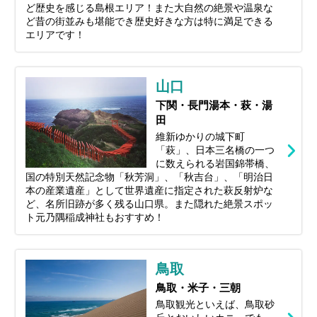
ど歴史を感じる島根エリア！また大自然の絶景や温泉な
ど昔の街並みも堪能でき歴史好きな方は特に満足できる
エリアです！
山口
下関・長門湯本・萩・湯
田
維新ゆかりの城下町
「萩」、日本三名橋の一つ
に数えられる岩国錦帯橋、
国の特別天然記念物「秋芳洞」、「秋吉台」、「明治日
本の産業遺産」として世界遺産に指定された萩反射炉な
ど、名所旧跡が多く残る山口県。また隠れた絶景スポッ
ト元乃隅稲成神社もおすすめ！
鳥取
鳥取・米子・三朝
鳥取観光といえば、鳥取砂