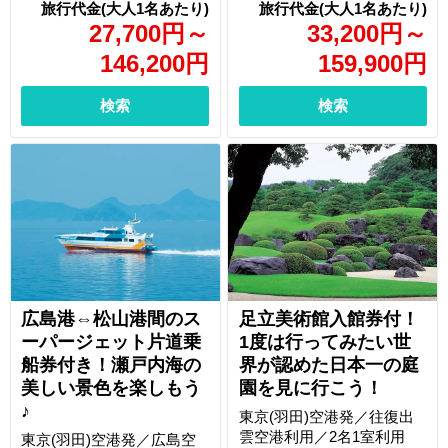
27,700
円
～
33,200
円
～
146,200
円
159,900
円
検索
検索
広島港⇔松山港間のス
足立美術館入館券付！
ーパージェット片道乗
1度は行ってみたい世
船券付き！瀬戸内海の
界が認めた日本一の庭
美しい景色を楽しもう
園を見に行こう！
♪
東京(羽田)空港発／往復出
雲空港利用／2名1室利用
東京(羽田)空港発／広島空