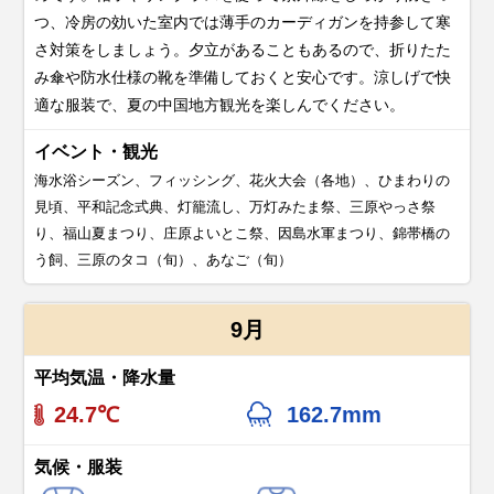
つ、冷房の効いた室内では薄手のカーディガンを持参して寒
さ対策をしましょう。夕立があることもあるので、折りたた
み傘や防水仕様の靴を準備しておくと安心です。涼しげで快
適な服装で、夏の中国地方観光を楽しんでください。
イベント・観光
海水浴シーズン、フィッシング、花火大会（各地）、ひまわりの
見頃、平和記念式典、灯籠流し、万灯みたま祭、三原やっさ祭
り、福山夏まつり、庄原よいとこ祭、因島水軍まつり、錦帯橋の
う飼、三原のタコ（旬）、あなご（旬）
9月
平均気温・降水量
24.7℃
162.7mm
気候・服装