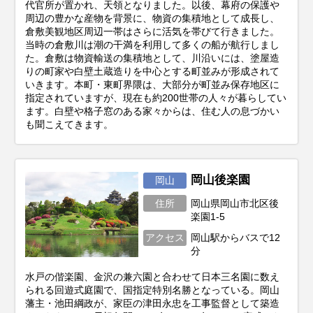
代官所が置かれ、天領となりました。以後、幕府の保護や
周辺の豊かな産物を背景に、物資の集積地として成長し、
倉敷美観地区周辺一帯はさらに活気を帯びて行きました。
当時の倉敷川は潮の干満を利用して多くの船が航行しまし
た。倉敷は物資輸送の集積地として、川沿いには、塗屋造
りの町家や白壁土蔵造りを中心とする町並みが形成されて
いきます。本町・東町界隈は、大部分が町並み保存地区に
指定されていますが、現在も約200世帯の人々が暮らしてい
ます。白壁や格子窓のある家々からは、住む人の息づかい
も聞こえてきます。
岡山後楽園
岡山
住所
岡山県岡山市北区後
楽園1-5
アクセス
岡山駅からバスで12
分
水戸の偕楽園、金沢の兼六園と合わせて日本三名園に数え
られる回遊式庭園で、国指定特別名勝となっている。岡山
藩主・池田綱政が、家臣の津田永忠を工事監督として築造