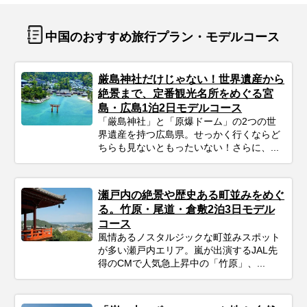
中国のおすすめ旅行プラン・モデルコース
厳島神社だけじゃない！世界遺産から
絶景まで、定番観光名所をめぐる宮
島・広島1泊2日モデルコース
「厳島神社」と「原爆ドーム」の2つの世
界遺産を持つ広島県。せっかく行くならど
ちらも見ないともったいない！さらに、...
瀬戸内の絶景や歴史ある町並みをめぐ
る。竹原・尾道・倉敷2泊3日モデル
コース
風情あるノスタルジックな町並みスポット
が多い瀬戸内エリア。嵐が出演するJAL先
得のCMで人気急上昇中の「竹原」、...