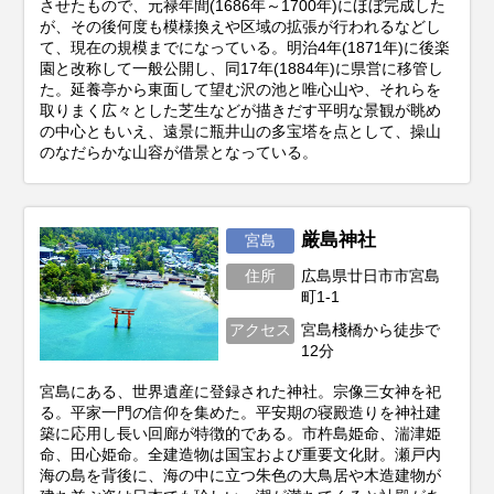
させたもので、元禄年間(1686年～1700年)にほぼ完成した
が、その後何度も模様換えや区域の拡張が行われるなどし
て、現在の規模までになっている。明治4年(1871年)に後楽
園と改称して一般公開し、同17年(1884年)に県営に移管し
た。延養亭から東面して望む沢の池と唯心山や、それらを
取りまく広々とした芝生などが描きだす平明な景観が眺め
の中心ともいえ、遠景に瓶井山の多宝塔を点として、操山
のなだらかな山容が借景となっている。
厳島神社
宮島
住所
広島県廿日市市宮島
町1-1
アクセス
宮島棧橋から徒歩で
12分
宮島にある、世界遺産に登録された神社。宗像三女神を祀
る。平家一門の信仰を集めた。平安期の寝殿造りを神社建
築に応用し長い回廊が特徴的である。市杵島姫命、湍津姫
命、田心姫命。全建造物は国宝および重要文化財。瀬戸内
海の島を背後に、海の中に立つ朱色の大鳥居や木造建物が