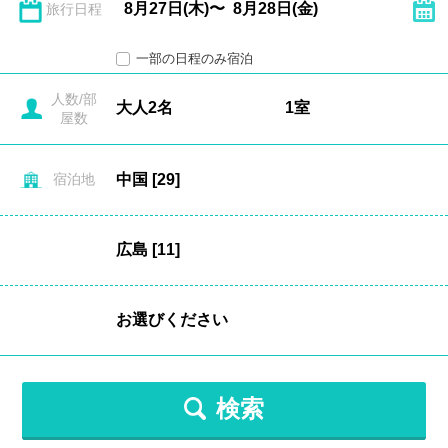
旅行日程
一部の日程のみ宿泊
人数/部
屋数
宿泊地
検索