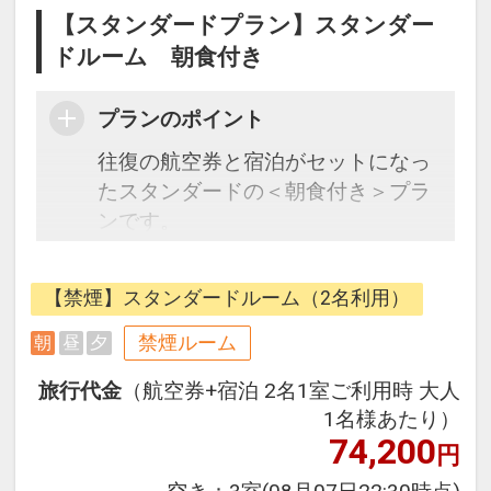
【スタンダードプラン】スタンダー
ドルーム 朝食付き
プランのポイント
往復の航空券と宿泊がセットになっ
たスタンダードの＜朝食付き＞プラ
ンです。
【ホテルの魅力】
【禁煙】スタンダードルーム（2名利用）
■オフィシャルホテルの中でも比較
的リーズナブルな人気のホテルで
禁煙ルーム
朝
昼
夕
す。
旅行代金
（航空券+宿泊 2名1室ご利用時 大人
■アーリーパークイン対応。一般の
1名様あたり）
お客様より1時間早く園内へ入場で
74,200
円
きます。
■オランダの芸術都市をモチーフに