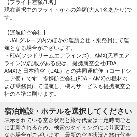
【フライト差額/1名】
現在選択中のフライトからの差額(大人1名あたり)で
す。
【運航航空会社】
・JALグループ内のほかの運航会社・乗務員にて運
航となる場合がございます。
・FDA(フジドリームエアラインズ)、AMX(天草エア
ライン)の記載がある便は、提携航空会社(FDA、
AMX)と日本航空（JAL）との共同運航便（コードシ
ェア便）です。提携航空会社(FDA・AMX)の機材お
よび乗務員にて運航し、機内サービスも提携航空会
社の基準に則ります。
宿泊施設・ホテルを選択してください
表示されている空き状況と旅行代金は一定時間ごと
に更新されるため、検索のタイミングにより変更に
なる場合がございます。最新の空き状況と旅行代金