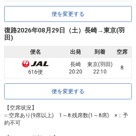
便を変更する
復路
2026年08月29日（土）
長崎
→
東京(羽
田)
便名
出発
到着
空席
長崎
東京(羽田)
8
20:20
22:10
616便
便を変更する
【空席状況】
○:空席あり(9席以上) 1～8:残席数(1～8席) ×：予
約不可