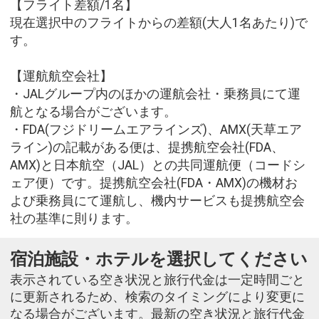
【フライト差額/1名】
現在選択中のフライトからの差額(大人1名あたり)で
す。
【運航航空会社】
・JALグループ内のほかの運航会社・乗務員にて運
航となる場合がございます。
・FDA(フジドリームエアラインズ)、AMX(天草エア
ライン)の記載がある便は、提携航空会社(FDA、
AMX)と日本航空（JAL）との共同運航便（コードシ
ェア便）です。提携航空会社(FDA・AMX)の機材お
よび乗務員にて運航し、機内サービスも提携航空会
社の基準に則ります。
宿泊施設・ホテルを選択してください
表示されている空き状況と旅行代金は一定時間ごと
に更新されるため、検索のタイミングにより変更に
なる場合がございます。最新の空き状況と旅行代金