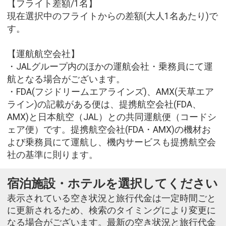
【フライト差額/1名】
現在選択中のフライトからの差額(大人1名あたり)で
す。
【運航航空会社】
・JALグループ内のほかの運航会社・乗務員にて運
航となる場合がございます。
・FDA(フジドリームエアラインズ)、AMX(天草エア
ライン)の記載がある便は、提携航空会社(FDA、
AMX)と日本航空（JAL）との共同運航便（コードシ
ェア便）です。提携航空会社(FDA・AMX)の機材お
よび乗務員にて運航し、機内サービスも提携航空会
社の基準に則ります。
宿泊施設・ホテルを選択してください
表示されている空き状況と旅行代金は一定時間ごと
に更新されるため、検索のタイミングにより変更に
なる場合がございます。最新の空き状況と旅行代金