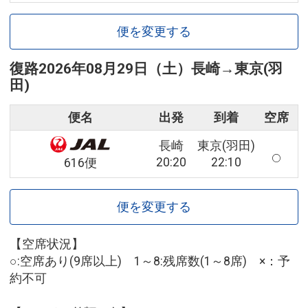
便を変更する
復路
2026年08月29日（土）
長崎
→
東京(羽
田)
便名
出発
到着
空席
長崎
東京(羽田)
20:20
22:10
616便
便を変更する
【空席状況】
○:空席あり(9席以上) 1～8:残席数(1～8席) ×：予
約不可