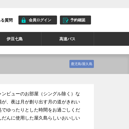
ある質問
会員ログイン
予約確認
伊豆七島
高速バス
鹿児島/屋久島
ャンビューのお部屋（シングル除く）な
陽が、夜は月が創り出す月の道がきれい
処でゆったりとした時間をお過ごしくだ
んだんに使用した屋久島らしいおいしい