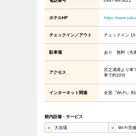
電話番号
0997-46-3021
ホテルHP
https://www.yak
チェックイン／アウト
チェックイン 15
駐車場
あり 無料（先
宮之浦港より車
アクセス
車で約10分
インターネット関連
全室『Wi-Fi
館内設備・サービス
○
大浴場
○
Wi-Fi