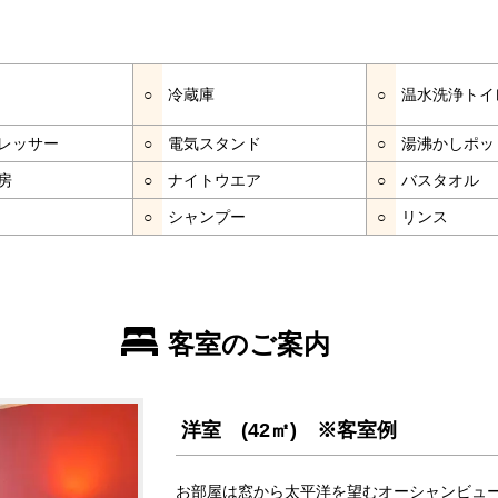
○
冷蔵庫
○
温水洗浄トイ
レッサー
○
電気スタンド
○
湯沸かしポッ
房
○
ナイトウエア
○
バスタオル
○
シャンプー
○
リンス
客室のご案内
洋室 (42㎡) ※客室例
お部屋は窓から太平洋を望むオーシャンビュ