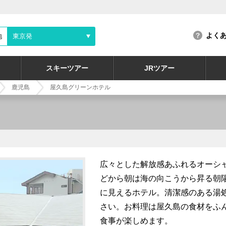
よく
地
東京発
スキーツアー
JRツアー
鹿児島
屋久島グリーンホテル
広々とした解放感あふれるオーシ
どから朝は海の向こうから昇る朝
に見えるホテル。清潔感のある湯
さい。お料理は屋久島の食材をふ
食事が楽しめます。