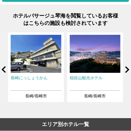
ホテルパサージュ琴海を閲覧しているお客様
はこちらの施設も検討されています
rev
Ne
ス
長崎にっしょうかん
稲佐山観光ホテル
長崎/長崎市
長崎/長崎市
エリア別ホテル一覧