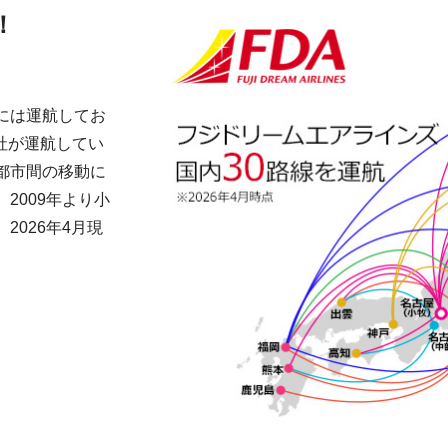
！
には運航してお
会社が運航してい
都市間の移動に
2009年より小
026年4月現