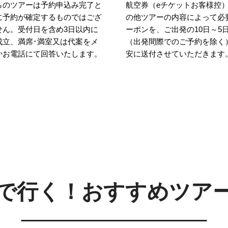
らのツアーは予約申込み完了と
航空券（eチケットお客様控
に予約が確定するものではござ
の他ツアーの内容によって必
せん。受付日を含め3日以内に
ーポンを、ご出発の10日～5
成立、満席･満室又は代案をメ
（出発間際でのご予約を除く
かお電話にて回答いたします。
安に送付させていただきます
Aで行く！
おすすめツア