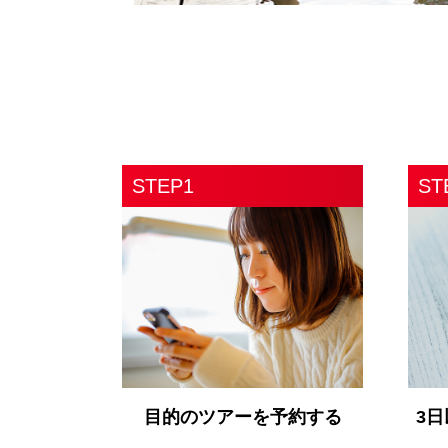
STEP1
ST
目的のツアーを予約する
3