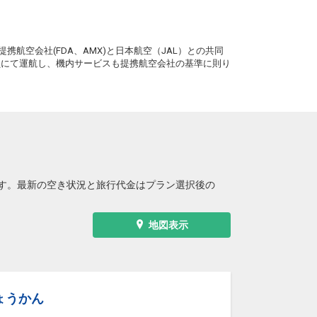
― 円
15:55
18:00
4便
。
クラスJを利用する
― 円
携航空会社(FDA、AMX)と日本航空（JAL）との共同
務員にて運航し、機内サービスも提携航空会社の基準に則り
長崎
東京(羽田)
― 円
20:20
22:10
6便
クラスJを利用する
― 円
す。最新の空き状況と旅行代金はプラン選択後の
地図表示
ょうかん