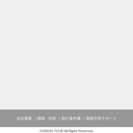
ゆったりとした浴槽と洗い場を備えた、シ
団体専用貸切大浴場は完全予約制となりま
□営業時間：16:00～24:00/翌朝05:30～0
■送迎のご案内
JR長崎駅とホテル間で無料の送迎バスが
運航時間や乗車場所などは、直接ホテルヘ
■施設使用料のご案内
添い寝幼児（1～5歳の未就学児）は、現地
円（税込）
会社概要
標識・約款
旅行条件書
画面共有サポート
©ORION-TOUR All Rights Reserved.