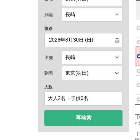
到着
復路
出発
到着
人数
再検索
【
○
【
現