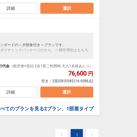
るなど長崎ならではの郷土の料理が人気です。
30)
詳細
選択
ティホテルとしては本格的な大浴場です。
す。
9:00
ンダードの＜夕朝食付き＞プランです。
運行しています。
ダイナミックパッケージだから、一都市滞在はもちろ
お問い合わせください
泊なども自由自在です。
ルが50%貯まります。
行代金
（航空券+宿泊 2名1室ご利用時 大人1名様あたり）
にて施設使用料がかります。お1人様1泊あたり1,100円
76,600
円
空き：
2室
(08月08日16:00時点)
」で提供される和洋中のバイキングとなります。
など、50種類以上の豊富なバラエティメニューが人気
詳細
選択
べてのプランを見る
2プラン、1部屋タイプ
25品以上の和洋バイキング形式です。
るなど長崎ならではの郷土の料理が人気です。
30)
1