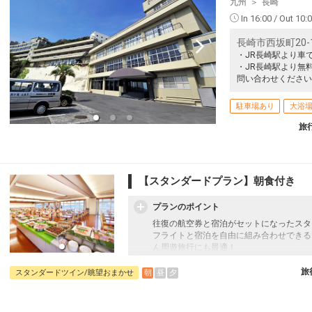
九州
長崎
In 16:00 / Out 10:
長崎市西坂町20-
・JR長崎駅より車で
・JR長崎駅より無
問い合わせください
駐車場あり
大浴
旅
【スタンダードプラン】朝食付き
プランのポイント
往復の航空券と宿泊がセットになったスタ
フライトと宿泊を自由に組み合わせできる
ん周遊旅行にも最適！
旅行期間中の1泊だけの宿泊や延泊・飛び
JALマイレージ会員の方にはフライトマイ
旅
朝
昼
夕
スタンダードツイン/眺望おまかせ
■朝食のご案内
地元長崎の郷土料理や定番メニューが並ぶ