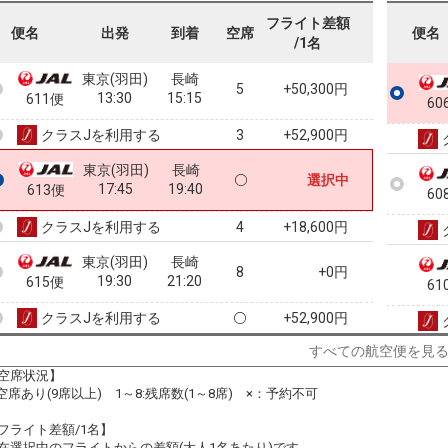
12:30
14:15
609便
フライト差額
便名
出発
到着
空席
便名
/1名
クラスJを利用する
― 円
東京(羽田)
長崎
5
+50,300円
13:30
15:15
611便
60
クラスJを利用する
+52,900円
3
東京(羽田)
長崎
選択中
17:45
19:40
613便
60
クラスJを利用する
+18,600円
4
東京(羽田)
長崎
8
+0円
19:30
21:20
615便
61
クラスJを利用する
+52,900円
すべての航空便を見
空席状況】
61
:空席あり(9席以上) 1～8:残席数(1～8席) ×：予約不可
フライト差額/1名】
在選択中のフライトからの差額(大人1名あたり)です。