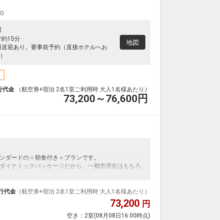
00
1
約15分
地図
料送迎あり。要事前予約（直接ホテルへお
）
場
行代金
（航空券+宿泊 2名1室ご利用時 大人1名様あたり）
73,200～76,600
円
ンダードの＜朝食付き＞プランです。
ダイナミックパッケージだから、一都市滞在はもちろ
泊なども自由自在です。
ルが50%貯まります。
行代金
（航空券+宿泊 2名1室ご利用時 大人1名様あたり）
73,200
円
空き：
2室
(08月08日16:00時点)
25品以上の和洋バイキング形式です。