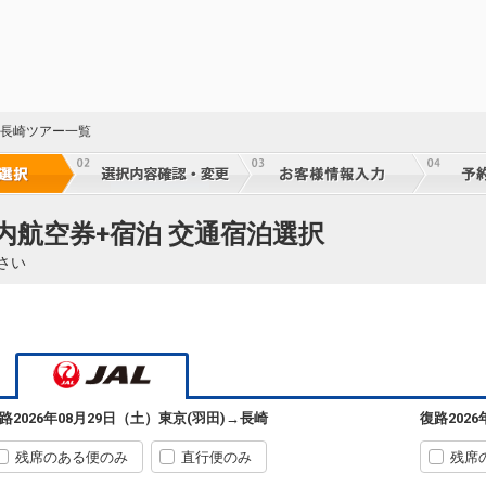
 長崎ツアー一覧
国内航空券+宿泊 交通宿泊選択
さい
東京(羽田)
長崎
3
+48,600円
07:30
09:15
605便
クラスJを利用する
― 円
東京(羽田)
長崎
+52,600円
10:05
11:55
607便
路
2026年08月29日（土）
東京(羽田)
→
長崎
復路
202
クラスJを利用する
― 円
残席のある便のみ
直行便のみ
残席
東京(羽田)
長崎
+29,600円