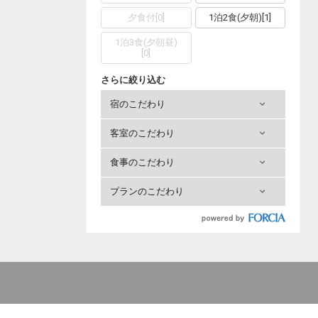
夕食付
[
0
]
1泊2食(夕朝)
[
1
]
1泊3食(夕朝昼)
[
0
]
さらに絞り込む
宿のこだわり
客室のこだわり
食事のこだわり
プランのこだわり