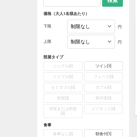
検索
価格（大人1名様あたり）
下限
円
上限
円
部屋タイプ
シングル
[
0
]
ツイン
[
1
]
トリプル
[
0
]
フォース
[
0
]
セミダブル
[
0
]
ダブル
[
0
]
和室
[
0
]
和洋室
[
0
]
洋室または和室
メゾネット
[
0
]
[
0
]
食事
食事なし
[
0
]
朝食付
[
1
]