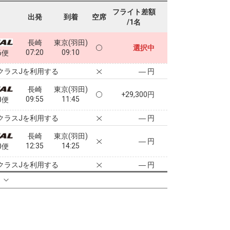
フライト差額
出発
到着
空席
/1名
長崎
東京(羽田)
選択中
07:20
09:10
6便
クラスJを利用する
― 円
長崎
東京(羽田)
+29,300円
09:55
11:45
8便
クラスJを利用する
― 円
長崎
東京(羽田)
― 円
12:35
14:25
0便
クラスJを利用する
― 円
る
長崎
東京(羽田)
― 円
15:00
17:00
2便
クラスJを利用する
― 円
長崎
東京(羽田)