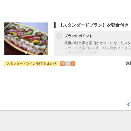
長崎皿うどん、五島うどん、島原ひょっつ
□時間：07:00～09:00（ラストオーダー08:
■大浴場のご案内
ゆったりとした浴槽と洗い場を備えた、シ
【スタンダードプラン】夕朝食付き
団体専用貸切大浴場は完全予約制となりま
□営業時間：16:00～24:00/翌朝05:30～0
プランのポイント
■送迎のご案内
往復の航空券と宿泊がセットになったスタ
JR長崎駅とホテル間で無料の送迎バスが
フライトと宿泊を自由に組み合わせできる
運航時間や乗車場所などは、直接ホテルヘ
ん周遊旅行にも最適！
旅行期間中の1泊だけの宿泊や延泊・飛び
■施設使用料のご案内
JALマイレージ会員の方にはフライトマイ
旅
朝
昼
夕
スタンダードツイン/眺望おまかせ
添い寝幼児（1～5歳の未就学児）は、現地
（税込）
■夕食のご案内
3階のバイキングレストラン「サンライズ
長崎の郷土料理や、新鮮な海の幸・山の幸
です。
□時間：18:00～21:00/最終受付は20:00
■朝食のご案内
す
地元長崎の郷土料理や定番メニューが並ぶ
長崎皿うどん、五島うどん、島原ひょっつ
□時間：07:00～09:00（ラストオーダー08:
■大浴場のご案内