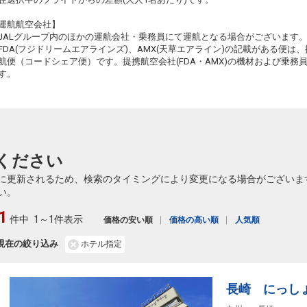
61
運航航空会社】
JALグループ内のほかの運航会社・乗務員にて運航となる場合がございます
FDA(フジドリームエアラインズ)、AMX(天草エアライン)の記載がある便は、提
航便（コードシェア便）です。提携航空会社(FDA・AMX)の機材および乗
す。
61
ください
に更新されるため、検索のタイミングにより変更になる場合がございま
い。
1
件中
1～1件表示
価格の安い順
価格の高い順
人気順
現在の絞り込み
ホテル指定
長崎 にっし