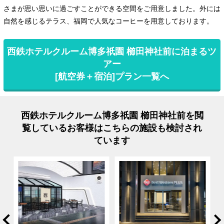
さまが思い思いに過ごすことができる空間をご用意しました。外には
自然を感じるテラス、福岡で人気なコーヒーを用意しております。
西鉄ホテルクルーム博多祇園 櫛田神社前に泊まるツ
アー
[航空券＋宿泊]プラン一覧へ
西鉄ホテルクルーム博多祇園 櫛田神社前を閲
覧しているお客様はこちらの施設も検討され
ています
rev