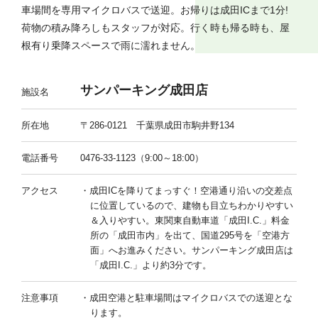
車場間を専用マイクロバスで送迎。お帰りは成田ICまで1分!
荷物の積み降ろしもスタッフが対応。行く時も帰る時も、屋
根有り乗降スペースで雨に濡れません。
サンパーキング成田店
施設名
所在地
〒286-0121 千葉県成田市駒井野134
電話番号
0476-33-1123（9:00～18:00）
アクセス
成田ICを降りてまっすぐ！空港通り沿いの交差点
に位置しているので、建物も目立ちわかりやすい
＆入りやすい。東関東自動車道「成田I.C.」料金
所の「成田市内」を出て、国道295号を「空港方
面」へお進みください。サンパーキング成田店は
「成田I.C.」より約3分です。
注意事項
成田空港と駐車場間はマイクロバスでの送迎とな
ります。