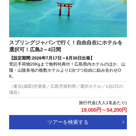
スプリングジャパンで行く！自由自在にホテルを
選択可！広島2～4日間
【設定期間:2026年7月17日～8月30日出発】
受託手荷物20Kgまで無料特典付！広島県内ホテルのほか、山
陽・山陰各地の複数ホテルより1泊づつ自由に組み合わせO
K。
（東京(成田)空港発／広島空港利用／選択ホテル／1泊2日の
場合）
旅行代金(大人1名あたり)
19,000円～54,200円
ツアーを検索する