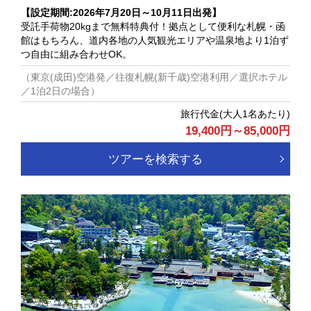
【設定期間:
2026年7月20日～10月11日出発】
受託手荷物20kgまで無料特典付！拠点として便利な札幌・函
館はもちろん、道内各地の人気観光エリアや温泉地より1泊ず
つ自由に組み合わせOK。
（東京(成田)空港発／往復札幌(新千歳)空港利用／選択ホテル
／1泊2日の場合）
旅行代金(大人1名あたり)
19,400円～85,000円
ツアーを検索する