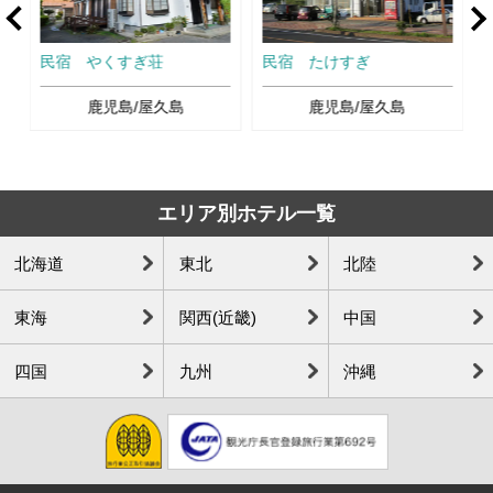
Ne
民宿 やくすぎ荘
民宿 たけすぎ
鹿児島/屋久島
鹿児島/屋久島
エリア別ホテル一覧
北海道
東北
北陸
東海
関西(近畿)
中国
四国
九州
沖縄