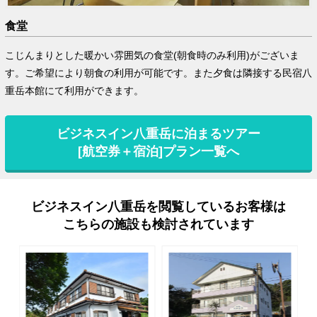
食堂
こじんまりとした暖かい雰囲気の食堂(朝食時のみ利用)がございま
す。ご希望により朝食の利用が可能です。また夕食は隣接する民宿八
重岳本館にて利用ができます。
ビジネスイン八重岳に泊まるツアー
[航空券＋宿泊]プラン一覧へ
ビジネスイン八重岳を閲覧しているお客様は
こちらの施設も検討されています
rev