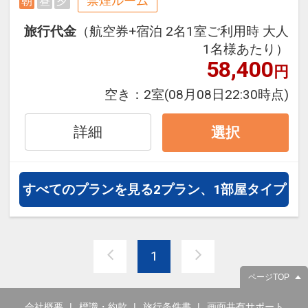
禁煙ルーム
朝
昼
夕
伝統といった魅力を気の向くまま
に、存分にご満喫ください。
旅行代金
（航空券+宿泊 2名1室ご利用時 大人
※一部のドリンクやアクティビティ
1名様あたり）
は有料です。ランチの提供はござい
58,400
円
ません。
空き：
2室
(08月08日22:30時点)
往復の航空券と宿泊がセットになっ
詳細
選択
たスタンダードな＜朝食付き＞プラ
ンです。
フライトと宿泊を自由に組み合わせ
すべてのプランを見る
2プラン、1部屋タイプ
できるダイナミックパッケージだか
ら、一都市滞在はもちろん周遊旅行
にも最適！
旅行期間中の1泊だけの宿泊や延
1
泊・飛び泊なども自由自在です。
ページTOP
フライトは、安心のJAL（または
JALグループ）確約！フライトマイ
会社概要
標識・約款
旅行条件書
画面共有サポート