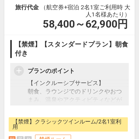
旅行代金
（航空券+宿泊 2名1室ご利用時 大
人1名様あたり）
58,400～62,900
円
【禁煙】【スタンダードプラン】朝食
付き
プランのポイント
【インクルーシブサービス】
朝食、ラウンジでのドリンクやおつ
まみ、温泉やアクティビティなどが
含まれています。
ホテルご到着後に感じるやすらぐ香
【禁煙】クラシックツインルーム/2名1室利
り、食、アクティビティなど、ご滞
用
在を通してその土地の自然・文化・