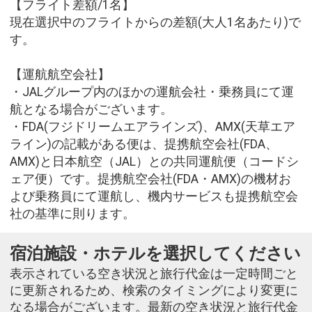
【フライト差額/1名】
現在選択中のフライトからの差額(大人1名あたり)で
す。
【運航航空会社】
・JALグループ内のほかの運航会社・乗務員にて運
航となる場合がございます。
・FDA(フジドリームエアラインズ)、AMX(天草エア
ライン)の記載がある便は、提携航空会社(FDA、
AMX)と日本航空（JAL）との共同運航便（コードシ
ェア便）です。提携航空会社(FDA・AMX)の機材お
よび乗務員にて運航し、機内サービスも提携航空会
社の基準に則ります。
宿泊施設・ホテルを選択してください
表示されている空き状況と旅行代金は一定時間ごと
に更新されるため、検索のタイミングにより変更に
なる場合がございます。最新の空き状況と旅行代金