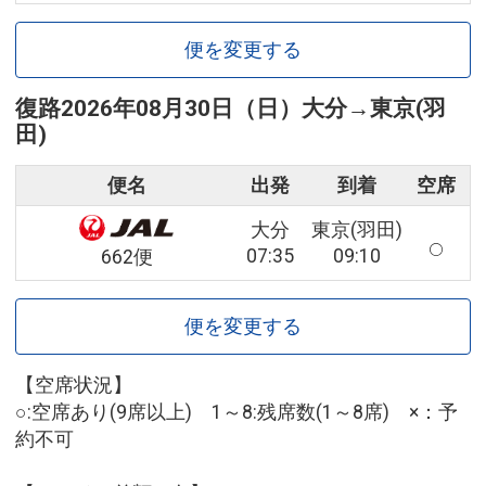
便を変更する
復路
2026年08月30日（日）
大分
→
東京(羽
田)
便名
出発
到着
空席
大分
東京(羽田)
07:35
09:10
662便
便を変更する
【空席状況】
○:空席あり(9席以上) 1～8:残席数(1～8席) ×：予
約不可