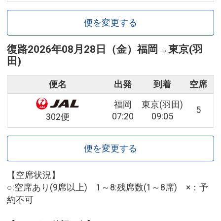
便を変更する
復路
2026年08月28日（金）
福岡
→
東京(羽
田)
便名
出発
到着
空席
福岡
東京(羽田)
5
07:20
09:05
302便
便を変更する
【空席状況】
○:空席あり(9席以上) 1～8:残席数(1～8席) ×：予
約不可