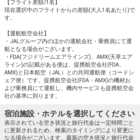
【フライト差額/1名】
現在選択中のフライトからの差額(大人1名あたり)で
す。
【運航航空会社】
・JALグループ内のほかの運航会社・乗務員にて運
航となる場合がございます。
・FDA(フジドリームエアラインズ)、AMX(天草エア
ライン)の記載がある便は、提携航空会社(FDA、
AMX)と日本航空（JAL）との共同運航便（コードシ
ェア便）です。提携航空会社(FDA・AMX)の機材お
よび乗務員にて運航し、機内サービスも提携航空会
社の基準に則ります。
宿泊施設・ホテルを選択してください
表示されている空き状況と旅行代金は一定時間ごと
に更新されるため、検索のタイミングにより変更に
なる場合がございます。最新の空き状況と旅行代金