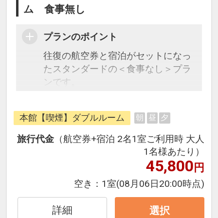
ム 食事無し
プランのポイント
往復の航空券と宿泊がセットになっ
たスタンダードの＜食事なし＞プラ
ンです。
フライトと宿泊を自由に組み合わせ
できるダイナミックパッケージだか
本館【喫煙】ダブルルーム
朝
昼
夕
ら、一都市滞在はもちろん周遊旅行
にも最適！
旅行代金
（航空券+宿泊 2名1室ご利用時 大人
旅行期間中の1泊だけの宿泊や延
1名様あたり）
泊・飛び泊なども自由自在です。
45,800
円
JALマイレージ会員の方にはフライ
空き：
1室
(08月06日20:00時点)
トマイルが50%貯まります。
詳細
選択
■大浴場のご案内