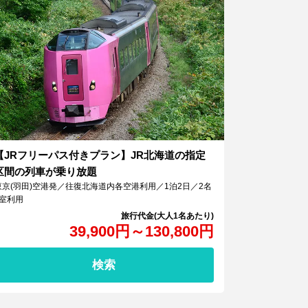
【JRフリーパス付きプラン】JR北海道の指定
区間の列車が乗り放題
東京(羽田)空港発／往復北海道内各空港利用／1泊2日／2名
1室利用
39,900
円
～
130,800
円
検索