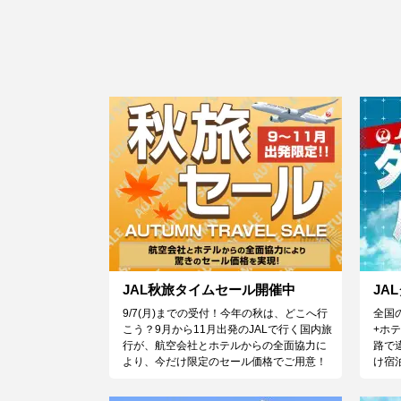
JAL秋旅タイムセール開催中
JA
9/7(月)までの受付！今年の秋は、どこへ行
全国
こう？9月から11月出発のJALで行く国内旅
+ホ
行が、航空会社とホテルからの全面協力に
路で
より、今だけ限定のセール価格でご用意！
け宿