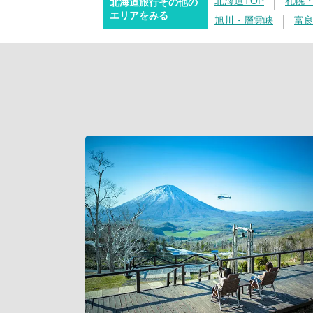
北海道TOP
札幌
北海道旅行その他の
エリアをみる
旭川・層雲峡
富