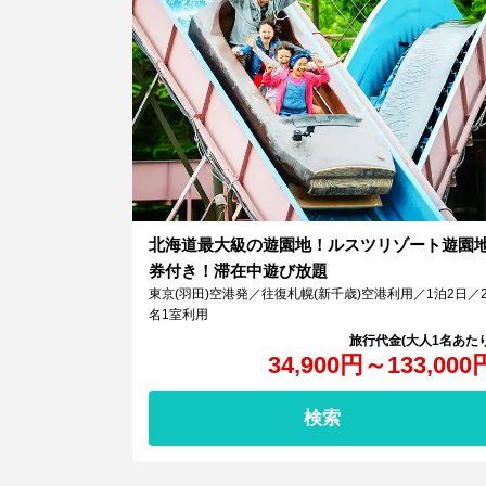
北海道最大級の遊園地！ルスツリゾート遊園
券付き！滞在中遊び放題
東京(羽田)空港発／往復札幌(新千歳)空港利用／1泊2日／
名1室利用
34,900
円
～
133,000
検索