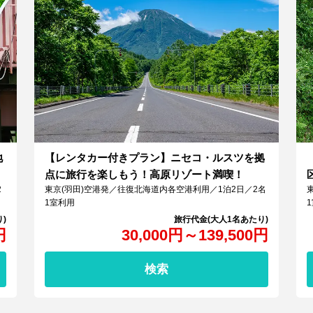
地
【レンタカー付きプラン】ニセコ・ルスツを拠
点に旅行を楽しもう！高原リゾート満喫！
2
東京(羽田)空港発／往復北海道内各空港利用／1泊2日／2名
1室利用
円
30,000
円
～
139,500
円
検索