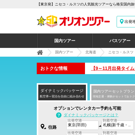
【東京発】ニセコ・ルスツの人気観光ツアーなら格安国内旅行
出発
国内ツアー
バスツアー
国内ツアー
北海道
ニセコ・ルスツ
おトクな情報
【9～11月出発タイ
ダイナミック
パッケージ
国内ツアー
セットプラン
航空券＋宿泊を自由に組み合わせ
現地交通・体験がセットでおトク
オプションでレンタカー予約も可能
ダイナミックパッケージとは？
出発空港
到着空港
往路
出発空港
到着空港