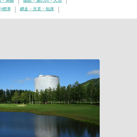
別・洞爺
函館・湯の川・大沼
中標津
網走・北見・知床