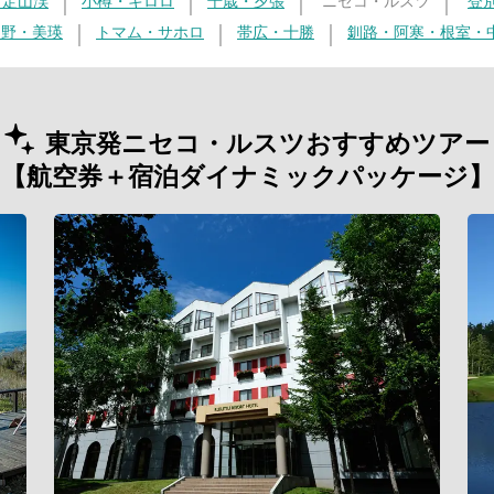
・定山渓
小樽・キロロ
千歳・夕張
ニセコ・ルスツ
登
良野・美瑛
トマム・サホロ
帯広・十勝
釧路・阿寒・根室・
東京発ニセコ・ルスツおすすめツアー
【航空券＋宿泊ダイナミックパッケージ】