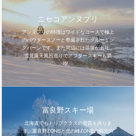
ニセコアンヌプリ
アンヌプリの特徴はワイドなコースで極上
のパウダースノーと整備されたグルーミン
グバーンです。また周辺には温泉があり、
雪見露天風呂巡りでアフタースキーも満
喫。
富良野スキー場
北海道でもトップクラスの雪質を誇りま
す。富良野ZONEと北の峰ZONEの両方の