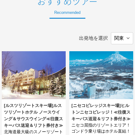
おすすめツアー
Recommended
出発地を選択
[ルスツリゾートスキー場]ルス
[ニセコビレッジスキー場]ヒル
ツリゾートホテル ノースウイ
トンニセコビレッジ！≪往復ス
ング＆サウスウイング≪往復ス
キーバス送迎＆リフト券付き≫
ニセコ屈指のリゾートエリア！
キーバス送迎＆リフト券付き≫
ゴンドラ乗り場はホテル直結！
北海道最大級のスノーリゾート