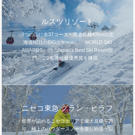
ルスツリゾート
3つの山に全37コース・滑走距離42kmの北
海道NO1のBIGスケール。「WORLD SKI
AWARDS」の「Japan's Best Ski Resort部
門」で2年連続最優秀賞を獲得。
ニセコ東急 グラン・ヒラフ
世界が認めるニセコエリアで最大規模を誇
り、極上のパウダースノーを楽しめるゲレ