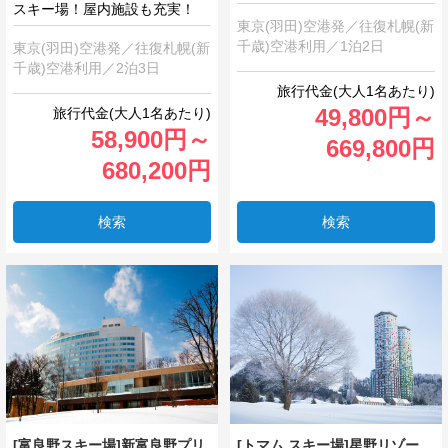
スキー場！屋内施設も充実！
東京(羽田)空港発／往復札幌(新
千歳)空港利用／1泊2日
東京(羽田)空港発／往復札幌(新
千歳)空港利用／2泊3日
49,800
円
～
58,900
円
～
669,800
円
680,200
円
検索
検索
[富良野スキー場]新富良野プリ
[トマム スキー場]星野リゾー