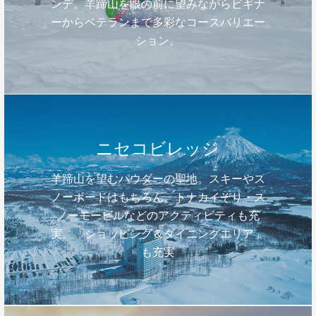
ンデ。羊蹄山を眼の前に望みながらビギナ
ーからベテランまで多彩なコースバリエー
ション。
ニセコビレッジ
羊蹄山を望むパウダーの聖地。スキーやス
ノーボードはもちろん、トナカイぞり・ス
ノーモービルなどのアクティビティも充
実。「ショッピング＆ダイニングエリア」
も充実