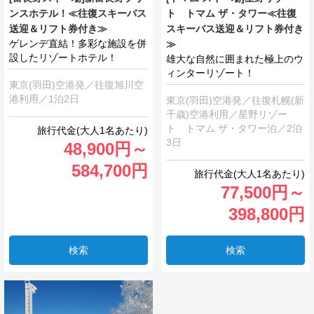
ンスホテル！≪往復スキーバス
ト トマム ザ・タワー≪往復
送迎＆リフト券付き≫
スキーバス送迎＆リフト券付き
ゲレンデ直結！多彩な施設を併
≫
設したリゾートホテル！
雄大な自然に囲まれた極上のウ
ィンターリゾート！
東京(羽田)空港発／往復旭川空
港利用／1泊2日
東京(羽田)空港発／往復札幌(新
千歳)空港利用／星野リゾー
ト トマム ザ・タワー泊／2泊
3日
48,900
円
～
584,700
円
77,500
円
～
398,800
円
検索
検索