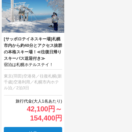
[サッポロテイネスキー場]札幌
市内から約40分とアクセス抜群
の本格スキー場！≪往復日帰り
スキーバス送迎付き≫
宿泊は札幌ホテルステイ！
東京(羽田)空港発／往復札幌(新
千歳)空港利用／札幌市内ホテ
ル泊／2泊3日
42,100
円
～
154,400
円