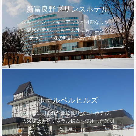
新富良野プリンスホテル
スキーイン・スキーアウトが可能なリゾー
ト温泉ホテル。スキー以外にも「ニングル
テラス」「森の時計」などを隣接。
ホテルベルヒルズ
大自然に囲まれた北欧風リゾートホテル。
大浴場は天然ミネラル鉱石を使用した光明
石温泉。