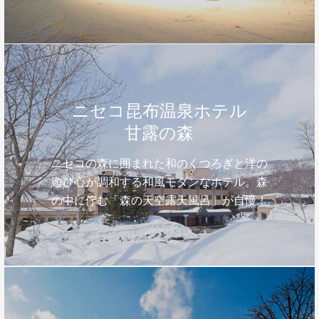
ニセコ昆布温泉ホテル
甘露の森
ニセコの森に囲まれた和のくつろぎと洋の
遊び心が調和する和風モダンなホテル。森
の中に佇む「森の天空露天風呂」が自慢！