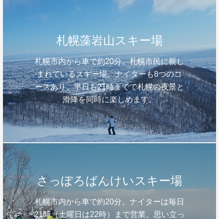
札幌藻岩山スキー場
札幌市内から車で約20分。札幌市民に親し
まれているスキー場。ナイターも8つのコ
ースあり、平日も21時までで札幌の夜景と
滑降を同時に楽しめます。
さっぽろばんけいスキー場
札幌市内から車で約20分。ナイターは毎日
21時（土曜日は22時）まで営業。思い立っ