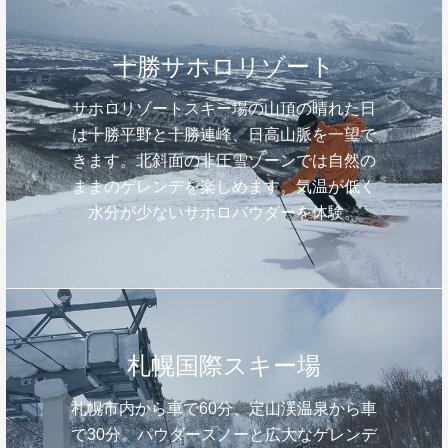
十勝サホロリゾート
サホロリゾートスキー場の山頂の晴れた日
は十勝平野と十勝連峰、日高山脈を一望で
きます。北斜面の非圧雪ゾーンでは自然の
ままのゲレンデを楽しめます。気温が低く
水分が少ないサホロパウダーを体験。
札幌国際スキー場
札幌市内から車で60分、定山渓温泉から車
で30分。パウダースノーと広大なゲレンデ