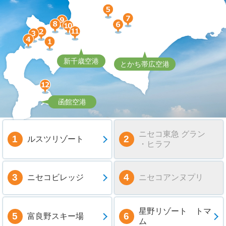
新千歳空港
とかち帯広空港
函館空港
ニセコ東急 グラン
ルスツリゾート
・ヒラフ
ニセコビレッジ
ニセコアンヌプリ
星野リゾート トマ
富良野スキー場
ム