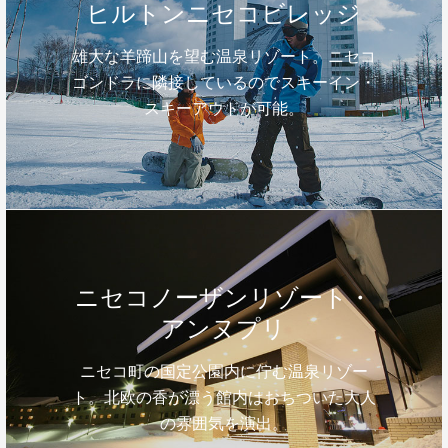
ヒルトンニセコビレッジ
雄大な羊蹄山を望む温泉リゾート。ニセコ
ゴンドラに隣接しているのでスキーイン・
スキーアウトが可能。
ニセコノーザンリゾート・
アンヌプリ
ニセコ町の国定公園内に佇む温泉リゾー
ト。北欧の香が漂う館内はおちついた大人
の雰囲気を演出。