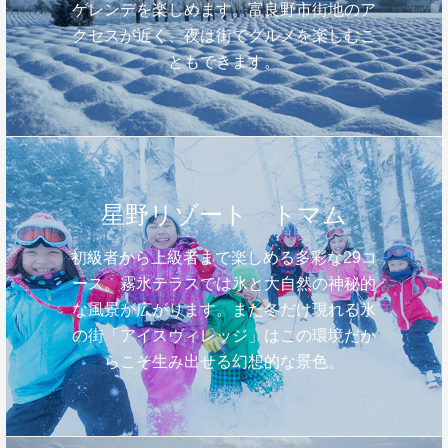
ゲレンデを楽しめます。富良野市街地のア
クセスが近く、夜は街でグルメを楽しむこ
ともできます。
星野リゾート トマム
初級者から上級者まで楽しめる多彩な29コ
ース。霧氷テラスでは氷と大自然の神秘的
な風景が広がります。また冬だけ現れる氷
の街「アイスヴィレッジ」はこの環境だか
らこそ生み出せる幻想的な景色。