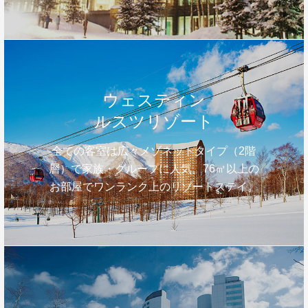
ウェスティン
ルスツリゾート
全ての客室は広々メゾネットタイプ（2階
層）で家族・グループに人気。76㎡以上の
お部屋でワンランク上のリゾートステイ。