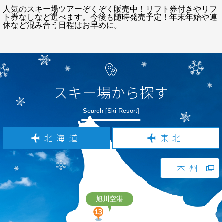
人気のスキー場ツアーぞくぞく販売中！リフト券付きやリフ
ト券なしなど選べます。今後も随時発売予定！年末年始や連
休など混み合う日程はお早めに。
スキー場から探す
Search [Ski Resort]
北海道
東北
本州
旭川空港