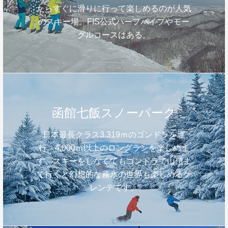
たらすぐに滑りに行って楽しめるのが人気
のスキー場。FIS公式ハーフパイプやモー
グルコースはある。
函館七飯スノーパーク
日本最長クラス3.319ｍのゴンドラを運
行。4,000ｍ以上のロングランを楽しめま
す。スキーをしなくてもゴンドラで山頂ま
で行くと幻想的な霧氷の世界も楽しめるゲ
レンデです。