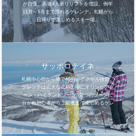
が自慢。高速4人乗りリフトを増設。例年
11月～5月まで滑れるゲレンデ。札幌から
日帰りで楽しめるスキー場。
サッポロテイネ
札幌中心部から車で40分とアクセル抜群。
ゲレンデは広大な山林の中にオリンピアゾ
ーン・ハイランドゾーンの2つのゾーンに
分かれ初心者から上級者まで楽しめるゲレ
ンデ。