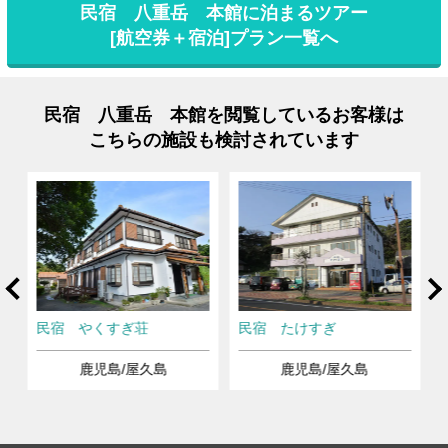
民宿 八重岳 本館に泊まるツアー
[航空券＋宿泊]プラン一覧へ
民宿 八重岳 本館を閲覧しているお客様は
こちらの施設も検討されています
rev
Ne
民宿 やくすぎ荘
民宿 たけすぎ
鹿児島/屋久島
鹿児島/屋久島