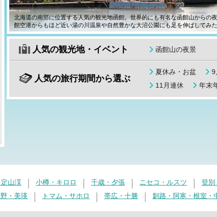
北海道の南部に位置する人気の観光地函館。世界的にも有名な函館山からの
館空港からもほど近い湯の川温泉や自然豊かな大沼公園にも足を伸ばしてみ
人気の観光地・イベント
函館山の夜景
夏休み・お盆
人気の旅行期間から選ぶ
11月連休
年末年
・定山渓
小樽・キロロ
千歳・夕張
ニセコ・ルスツ
登別
良野・美瑛
トマム・サホロ
帯広・十勝
釧路・阿寒・根室・