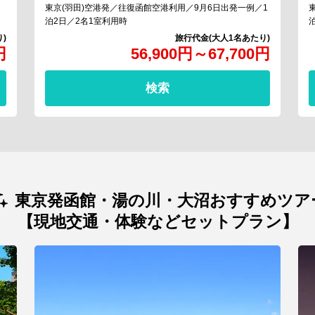
東京(羽田)空港発／往復函館空港利用／9月6日出発一例／1
泊2日／2名1室利用時
円
56,900
円
～
67,700
円
検索
東京発函館・湯の川・大沼おすすめツア
【現地交通・体験などセットプラン】