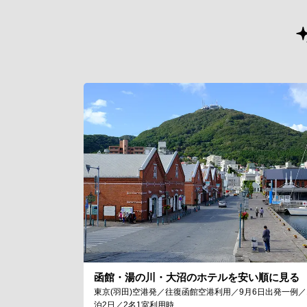
函館・湯の川・大沼のホテルを安い順に見る
東京(羽田)空港発／往復函館空港利用／9月6日出発一例／
泊2日／2名1室利用時