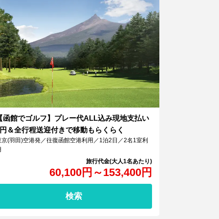
【函館でゴルフ】プレー代ALL込み現地支払い
0円＆全行程送迎付きで移動もらくらく
東京(羽田)空港発／往復函館空港利用／1泊2日／2名1室利
用
60,100
円
～
153,400
円
検索