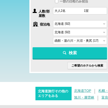
一部の日程のみ宿泊
人数/部
屋数
宿泊地
検索
ご希望のホテルから検索
北海道TOP
札幌
北海道旅行その他の
エリアをみる
旭川・層雲峡
富