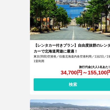
【レンタカー付きプラン】自由度抜群のレン
カーで北海道周遊に最適！
東京(羽田)空港発／往復北海道内各空港利用／1泊2日／2
1室利用
34,700
円
～
155,100
検索