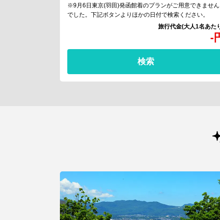
※9月6日東京(羽田)発函館着のプランがご用意できません
でした。下記ボタンよりほかの日付で検索ください。
-
検索