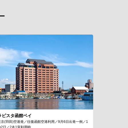
ー
ラビスタ函館ベイ
東京(羽田)空港発／往復函館空港利用／9月6日出発一例／1
泊2日／2名1室利用時