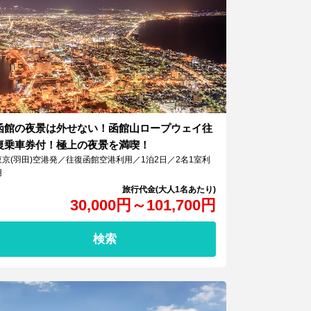
函館の夜景は外せない！函館山ロープウェイ往
復乗車券付！極上の夜景を満喫！
東京(羽田)空港発／往復函館空港利用／1泊2日／2名1室利
用
30,000
円
～
101,700
円
検索