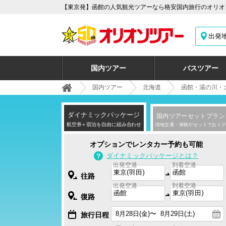
【東京発】函館の人気観光ツアーなら格安国内旅行のオリオン
出発
国内ツアー
バスツアー
国内ツアー
北海道
函館・湯の川・
ダイナミック
パッケージ
国内ツアー
セットプラン
航空券＋宿泊を自由に組み合わせ
現地交通・体験がセットでおトク
オプションでレンタカー予約も可能
ダイナミックパッケージとは？
出発空港
到着空港
往路
出発空港
到着空港
復路
旅行日程