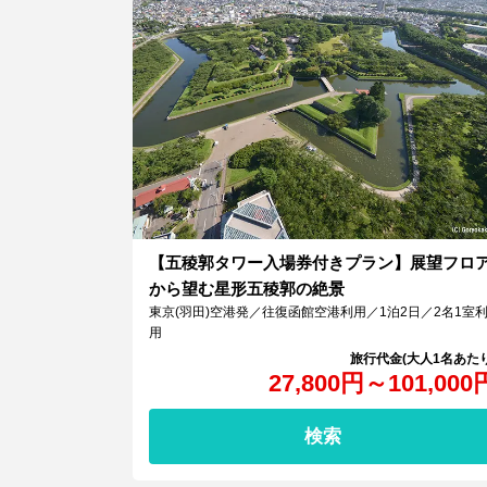
【五稜郭タワー入場券付きプラン】展望フロ
から望む星形五稜郭の絶景
東京(羽田)空港発／往復函館空港利用／1泊2日／2名1室
用
27,800
円
～
101,000
検索