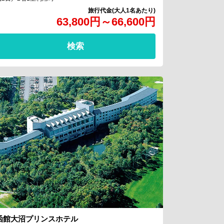
63,800
円
～
66,600
円
検索
函館大沼プリンスホテル