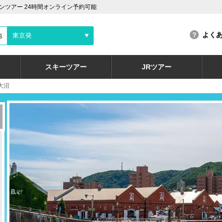
ツアー 24時間オンライン予約可能
よく
地
東京発
スキーツアー
JRツアー
大沼