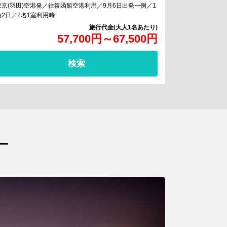
東京(羽田)空港発／往復函館空港利用／9月6日出発一例／1
泊2日／2名1室利用時
57,700
円
～
67,500
円
検索
ー