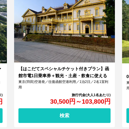
【はこだてスペシャルチケット付きプラン】函
ア
館市電1日乗車券＋観光・土産・飲食に使える
東京(羽田)空港発／往復函館空港利用／1泊2日／2名1室利
利
用
円
30,500
円
～
103,800
円
検索