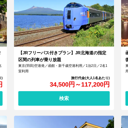
タ
【JRフリーパス付きプラン】JR北海道の指定
区間の列車が乗り放題
名
東京(羽田)空港発／函館・新千歳空港利用／1泊2日／2名1
室利用
円
34,500
円
～
117,200
円
検索