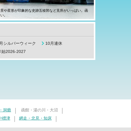
夜景や星形が印象的な史跡五稜郭など見所がいっぱい。函
たい。
9月シルバーウィーク
10月連休
始2026-2027
・洞爺
函館・湯の川・大沼
中標津
網走・北見・知床