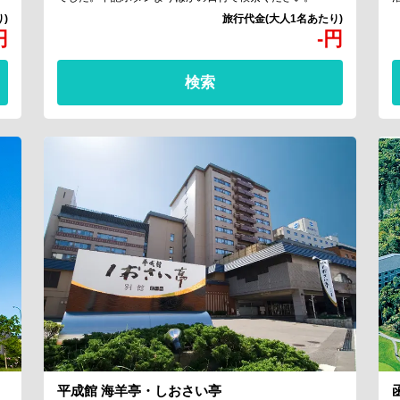
円
-
円
検索
平成館 海羊亭・しおさい亭