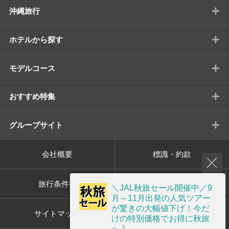
+
沖縄旅行
+
ホテルから探す
+
モデルコース
+
おすすめ特集
+
グループサイト
会社概要
標識・約款
旅行条件書
プライバシーポリシー
＼JAL秋旅セール開催中／9
月～11月出発の人気ツアー
が驚きの大幅値下げ！今だ
サイトマップ
画面共有サポート
けの特別価格でお得に秋旅
へ！