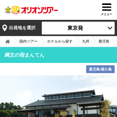
メニュー
東京発
出発地を選択
国内ツアー
ホテルから探す
九州
鹿児島
縄文の宿まんてん
鹿児島/屋久島