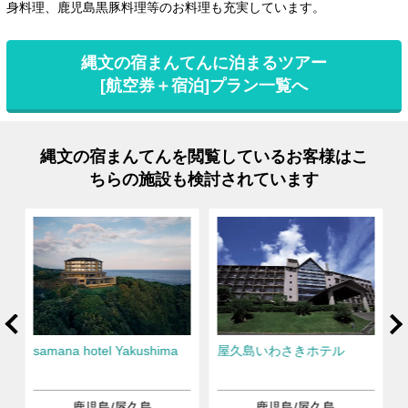
身料理、鹿児島黒豚料理等のお料理も充実しています。
縄文の宿まんてんに泊まるツアー
[航空券＋宿泊]プラン一覧へ
縄文の宿まんてんを閲覧しているお客様はこ
ちらの施設も検討されています
rev
Ne
samana hotel Yakushima
屋久島いわさきホテル
鹿児島/屋久島
鹿児島/屋久島