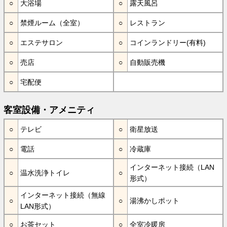
大浴場
露天風呂
禁煙ルーム（全室）
レストラン
エステサロン
コインランドリー(有料)
売店
自動販売機
宅配便
客室設備・アメニティ
テレビ
衛星放送
電話
冷蔵庫
インターネット接続（LAN
温水洗浄トイレ
形式）
インターネット接続（無線
湯沸かしポット
LAN形式）
お茶セット
全室冷暖房