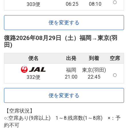
06:25
08:10
303便
便を変更する
復路
2026年08月29日（土）
福岡
→
東京(羽
田)
便名
出発
到着
空席
福岡
東京(羽田)
21:00
22:45
332便
便を変更する
【空席状況】
○:空席あり(9席以上) 1～8:残席数(1～8席) ×：予
約不可