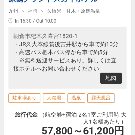
九州
福岡
久留米・甘木・原鶴温泉
In 15:30 / Out 10:00
朝倉市杷木久喜宮1820-1
・JR久大本線筑後吉井駅から車で約10分
・高速バス杷木バス停から車で約5分
※無料送迎サービスあり。詳しくは直
接ホテルへお問い合わせください。
地図
駐車場あり
大浴場
温泉
露天風呂
旅行代金
（航空券+宿泊 2名1室ご利用時 大
人1名様あたり）
57,800～61,200
円