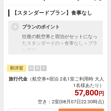
【スタンダードプラン】食事なし
プランのポイント
往復の航空券と宿泊がセットになっ
たスタンダードの＜食事なし＞プラ
ンです。
フライトと宿泊を自由に組み合わせ
できるダイナミックパッケージだか
和洋室
朝
昼
夕
ら、一都市滞在はもちろん周遊旅行
にも最適！
旅行代金
（航空券+宿泊 2名1室ご利用時 大人
旅行期間中の1泊だけの宿泊や延
1名様あたり）
泊・飛び泊なども自由自在です。
57,800
円
JALマイレージ会員の方にはフライ
空き：
2室
(08月07日22:30時点)
トマイルが50%貯まります。