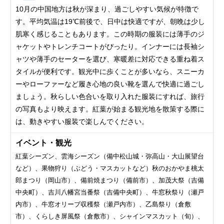
10月の中国地方は秋が深まり、過ごしやすい気候が特徴で
す。平均気温は19℃前後で、日中は快適ですが、朝晩は少し
肌寒く感じることもあります。この時期の服装には薄手のジ
ャケットやトレンチコートがぴったり。インナーには長袖シ
ャツや薄手のセーターを選び、寒暖差に対応できる重ね着ス
タイルが便利です。観光中に歩くことが多いなら、スニーカ
ーやローファーなど履き心地の良い靴を選んで快適に過ごし
ましょう。秋らしい色合いを取り入れた服装にすれば、旅行
の写真もより映えます。紅葉が始まる観光地を散策する際に
は、動きやすい服装で楽しんでください。
イベント・観光
紅葉シーズン、雲海シーズン（備中松山城・弥高山・大山展望台
など）、果物狩り（ぶどう・マスカットなど）秋のおかやま桃太
郎まつり（岡山市）、備前焼まつり（備前市）、加茂大祭（吉備
中央町）、吉川八幡宮当番祭（吉備中央町）、牛窓秋祭り（瀬戸
内市）、牛窓オリーブ収穫祭（瀬戸内市）、乙島祭り（倉敷
市）、くらしき屏風祭（倉敷市）、シャインマスカット（旬）、