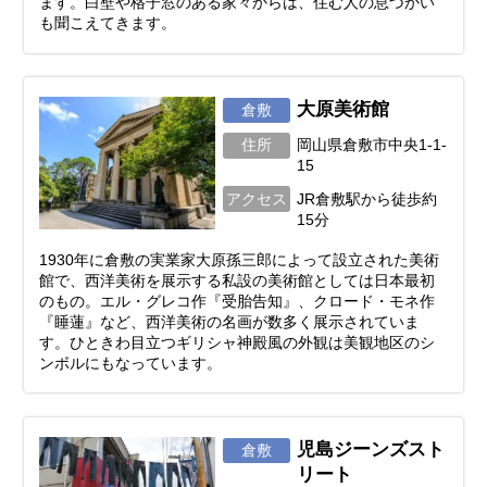
ます。白壁や格子窓のある家々からは、住む人の息づかい
も聞こえてきます。
大原美術館
倉敷
住所
岡山県倉敷市中央1-1-
15
アクセス
JR倉敷駅から徒歩約
15分
1930年に倉敷の実業家大原孫三郎によって設立された美術
館で、西洋美術を展示する私設の美術館としては日本最初
のもの。エル・グレコ作『受胎告知』、クロード・モネ作
『睡蓮』など、西洋美術の名画が数多く展示されていま
す。ひときわ目立つギリシャ神殿風の外観は美観地区のシ
ンボルにもなっています。
児島ジーンズスト
倉敷
リート