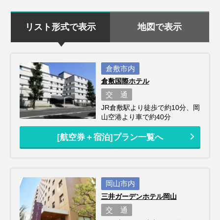
リスト形式で表示
地図で表示
倉敷市内
倉敷国際ホテル
交 通
JR倉敷駅より徒歩で約10分、岡
山空港より車で約40分
[航空券＋宿泊]プラン一覧へ
岡山市内
三井ガーデンホテル岡山
交 通