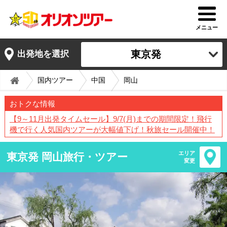
メニュー
東京発
出発地を選択
国内ツアー
中国
岡山
おトクな情報
【9～11月出発タイムセール】9/7(月)までの期間限定！飛行
機で行く人気国内ツアーが大幅値下げ！秋旅セール開催中！
エリア
東京発 岡山旅行・ツアー
変更