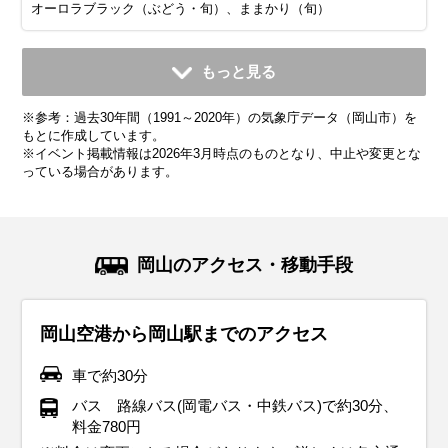
オーロラブラック（ぶどう・旬）、ままかり（旬）
11月
12月
1月
2月
3月
4月
5月
6月
7月
もっと見る
平均気温・降水量
平均気温・降水量
平均気温・降水量
平均気温・降水量
平均気温・降水量
平均気温・降水量
平均気温・降水量
平均気温・降水量
平均気温・降水量
※参考：過去30年間（1991～2020年）の気象庁データ（岡山市）を
11.6℃
6.6℃
4.6℃
5.2℃
8.7℃
14.1℃
19.1℃
22.7℃
27.0℃
53.3mm
41.5mm
36.2mm
45.4mm
82.5mm
90.0mm
112.6mm
169.3mm
177.4mm
もとに作成しています。
※イベント掲載情報は2026年3月時点のものとなり、中止や変更とな
っている場合があります。
気候・服装
気候・服装
気候・服装
気候・服装
気候・服装
気候・服装
気候・服装
気候・服装
気候・服装
スプリング
スプリング
ダウン
ダウン
ダウン
ニット
コート
コート
コート
コート
カーディガン
長袖シャツ
半袖シャツ
ジャケット
ジャケット
長袖シャツ
レインコート
ワンピース
コート
ジャケット
ジャケット
ジャケット
コート
11月の中国地方は秋の終わりを感じる季節で、平均気温は
12月の中国地方は平均気温が8℃前後で、最低気温は5℃を下
1月の中国地方は冬本番。平均気温は約5℃と寒い日が続きま
2月の中国地方も1月に引き続き寒い日が多いですが、少しず
3月の中国地方は春を感じられる季節です。平均気温は10℃
4月の中国地方は春本番！桜が満開になり、観光にぴったり
5月の中国地方は初夏の爽やかな気候が楽しめる季節です。
6月の中国地方は梅雨入りの時期で、雨の日が多くなりま
7月の中国地方は本格的な真夏の暑さがやってきます。平均
岡山のアクセス・移動手段
13℃前後です。日中は穏やかな陽気が続きますが、朝晩は冷
回ることもあります。そんな寒い時期には、厚手のコートや
す。服装は厚手のコートやダウンジャケットがぴったり。イ
つ日差しが強く感じられるようになります。平均気温は約6℃
前後ですが、寒暖差が大きく、朝晩はまだ少し寒さが残りま
の季節です。平均気温は約15℃で、日中は暖かく過ごしやす
平均気温は20℃前後で、日中は25℃を超える暖かい日もあり
す。平均気温は23℃程度で、湿度が高くて蒸し暑い日もあり
気温は30℃近く、湿度も高くて蒸し暑い日が続きます。服装
え込むことがあるので、服装には厚手のカーディガンや軽い
ダウンジャケットが必須です。インナーにはヒートテックや
ンナーにヒートテックやフリース素材を取り入れると、暖か
で、特に朝晩の冷え込みが厳しいです。服装は厚手のアウタ
す。薄手のダウンジャケットや中綿コートがあると安心で
いです。この時期の服装には薄手のジャケットやカーディガ
ます。この時期の服装は、薄手のジャケットやカーディガン
ます。そんな時期には、通気性と速乾性のあるシャツや薄手
は軽量で通気性の良いTシャツやショートパンツがおすすめ
岡山空港から岡山駅までのアクセス
コートを選ぶと安心です。インナーにはセーターやタートル
フリース素材を取り入れて、暖かさをしっかり確保しましょ
さをキープできます。さらに、手袋やマフラー、帽子などの
ーや中綿入りジャケットがおすすめ。インナーには保温性の
す。日中は暖かい日差しを感じることもあるので、長袖シャ
ンがおすすめ。インナーには長袖シャツやブラウスを合わせ
が便利。朝晩の涼しさに備えつつ、日中は半袖シャツや軽や
のパンツを選ぶと快適です。また、防水性の高いジャケット
です。日中の強い日差しを避けるために、帽子やサングラス
ネックを合わせて、しっかり暖かさをキープしましょう。足
う。さらに、手袋やマフラー、帽子などの防寒小物も忘れず
防寒小物を活用して、寒さ対策をしっかりしましょう。靴は
高いセーターや長袖シャツを着て、重ね着で体温調整を心が
ツや薄手のセーターをベースにして、重ね着で調整できる服
て、朝晩の涼しさには軽めのアウターを羽織ると安心です。
かなパンツ、スカートで快適に過ごせます。観光名所を巡る
やレインコート、折りたたみ傘は必須アイテム。靴は防水加
を使ったり、日焼け止めで紫外線対策をしっかり行いましょ
車で約30分
元には防寒性のあるスニーカーやブーツを履いて、観光中の
に用意して、寒さ対策を万全に。靴は滑りにくいブーツや防
防寒性が高く、滑りにくいソールのブーツやスニーカーがお
けましょう。手袋やマフラーも欠かせません！冷えやすい首
装がおすすめです。また、春の風が冷たく感じることもある
足元は歩きやすいスニーカーを選んで、観光を快適に楽しみ
なら、動きやすいスニーカーがおすすめです。また、日差し
工されたスニーカーやレインシューズで、雨の日でも移動が
う。観光地や公共交通機関では冷房が効いていることもある
バス 路線バス(岡電バス・中鉄バス)で約30分、
快適さを保ちます。中国地方では紅葉の見頃を迎える時期で
寒性のあるスニーカーが最適です。中国地方の観光地では、
すすめです。1月の中国地方は晴れる日も多いので、風を通
元や手先をしっかり防寒してください。屋外観光では携帯用
ので、防風機能のあるアウターがあるとさらに快適に過ごせ
ましょう。また、急な雨に備えて折りたたみ傘があるとさら
が強い日もあるので、帽子や日焼け止めでしっかり紫外線対
楽になります。梅雨でも快適に観光を楽しめる服装を心がけ
ので、薄手のカーディガンやストールを持ち歩くと便利で
料金780円
もあるので、秋の自然美を楽しむために、防寒対策と季節感
クリスマスイルミネーションや年末のイベントが盛りだくさ
しにくいアウターがあると快適に過ごせます。観光地では冷
カイロを持参すると、さらに快適に過ごせます。
ます。
に安心です。
策をしましょう。軽やかな服装で季節感を楽しみながら、広
て、中国地方の美しい景観を存分に堪能してください。
す。長時間歩くなら、通気性の良い軽量スニーカーで快適に