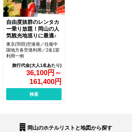
自由度抜群のレンタカ
ー乗り放題！岡山の人
気観光地巡りに最適♪
東京(羽田)空港発／往復中
国地方各空港利用／2名1室
利用一例
36,100
円
～
161,400
円
検索
岡山のホテルリストと地図から探す