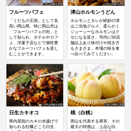
フルーツパフェ
津山ホルモンうどん
「くだもの王国」として名
ホルモンとタレが絶妙の津
高い岡山県。特に岡山市は
山ご当地グルメ。柔らかく
「フルーツパフェの街」と
ジューシーなホルモンはク
して知られ、ホテルやカフ
セになる旨さ。市内に50店
ェ、洋菓子店などで個性豊
舗以上あり味付けや焼き方
かなフルーツパフェを楽し
もさまざま。本場の味を食
むことができます。
べ比べてみてください。
日生カキオコ
桃（白桃）
県内屈指のカキの水揚げで
岡山を代表する果実。その
知られる牡蠣どころ日生
最大の特徴は、上品な白