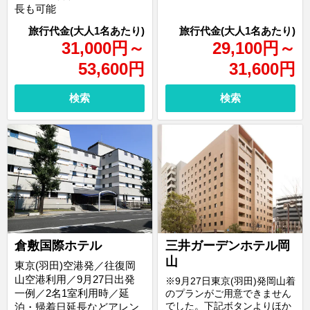
長も可能
31,000
円
～
29,100
円
～
53,600
円
31,600
円
検索
検索
倉敷国際ホテル
三井ガーデンホテル岡
山
東京(羽田)空港発／往復岡
山空港利用／9月27日出発
※9月27日東京(羽田)発岡山着
一例／2名1室利用時／延
のプランがご用意できません
でした。下記ボタンよりほか
泊・帰着日延長などアレン