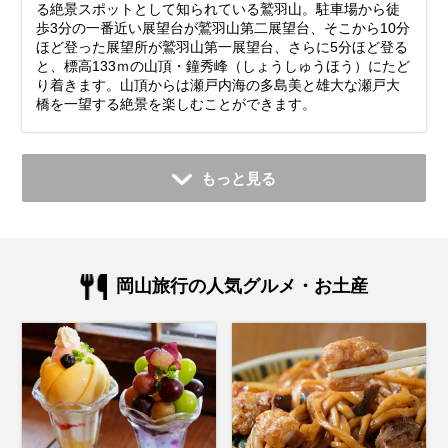
る絶景スポットとして知られている鷲羽山。駐車場から徒
歩3分の一番近い展望台が鷲羽山第二展望台、そこから10分
ほど登った展望所が鷲羽山第一展望台、さらに5分ほど登る
と、標高133ｍの山頂・鐘秀峰（しょうしゅうほう）にたど
り着きます。山頂からは瀬戸内海の多島美と雄大な瀬戸大
橋を一望する絶景を楽しむことができます。
もっと見る
岡山旅行の人気グルメ・お土産