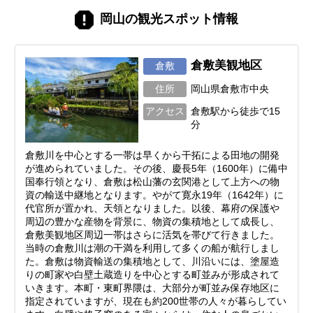
岡山の観光スポット情報
倉敷美観地区
倉敷
住所
岡山県倉敷市中央
アクセス
倉敷駅から徒歩で15
分
倉敷川を中心とする一帯は早くから干拓による田地の開発
が進められていました。その後、慶長5年（1600年）に備中
国奉行領となり、倉敷は松山藩の玄関港として上方への物
資の輸送中継地となります。やがて寛永19年（1642年）に
代官所が置かれ、天領となりました。以後、幕府の保護や
周辺の豊かな産物を背景に、物資の集積地として成長し、
倉敷美観地区周辺一帯はさらに活気を帯びて行きました。
当時の倉敷川は潮の干満を利用して多くの船が航行しまし
た。倉敷は物資輸送の集積地として、川沿いには、塗屋造
りの町家や白壁土蔵造りを中心とする町並みが形成されて
いきます。本町・東町界隈は、大部分が町並み保存地区に
指定されていますが、現在も約200世帯の人々が暮らしてい