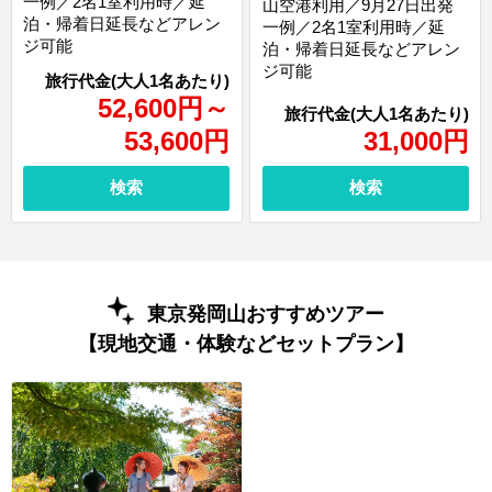
一例／2名1室利用時／延
山空港利用／9月27日出発
泊・帰着日延長などアレン
一例／2名1室利用時／延
ジ可能
泊・帰着日延長などアレン
ジ可能
52,600
円
～
53,600
円
31,000
円
検索
検索
東京発岡山おすすめツアー
【現地交通・体験などセットプラン】