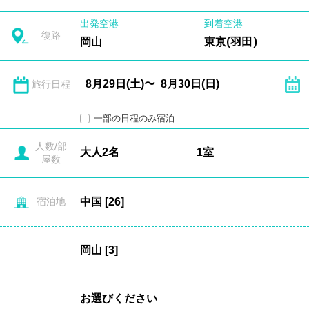
出発空港
到着空港
復路
岡山
東京(羽田)
旅行日程
一部の日程のみ宿泊
人数/部
屋数
宿泊地