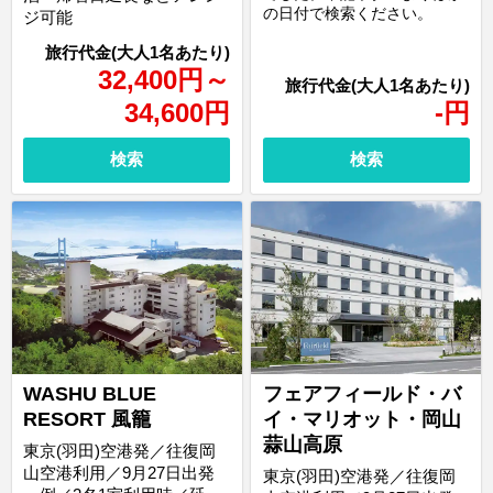
の日付で検索ください。
ジ可能
32,400
円
～
34,600
円
-
円
検索
検索
WASHU BLUE
フェアフィールド・バ
RESORT 風籠
イ・マリオット・岡山
蒜山高原
東京(羽田)空港発／往復岡
山空港利用／9月27日出発
東京(羽田)空港発／往復岡