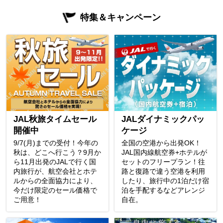
特集＆キャンペーン
JAL秋旅タイムセール
JALダイナミックパッ
開催中
ケージ
9/7(月)までの受付！今年の
全国の空港から出発OK！
秋は、どこへ行こう？9月か
JAL国内線航空券+ホテルが
ら11月出発のJALで行く国
セットのフリープラン！往
内旅行が、航空会社とホテ
路と復路で違う空港を利用
ルからの全面協力により、
したり、旅行中の1泊だけ宿
今だけ限定のセール価格で
泊を手配するなどアレンジ
ご用意！
自在。