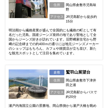
住所
岡山県倉敷市児島味
野
アクセス
JR児島駅から徒歩約
15分
明治期から繊維産業が盛んで全国的にも繊維の町として有
名だった児島。国産ジーンズ発祥の地であり聖地として全
国からジーンズ好きが訪れています。旧野﨑家住宅から野
﨑の記念碑までの約400ｍの通りには地元ジーンズメーカー
のショップはもちろん、カフェや雑貨店が立ち並び、新た
な観光スポットとして注目を集めています。
鷲羽山展望台
倉敷
住所
岡山県倉敷市下津井
田之浦
アクセス
JR児島駅からバスで
約20分
瀬戸内海国立公園の景勝地、岡山県側から瀬戸大橋を眺め