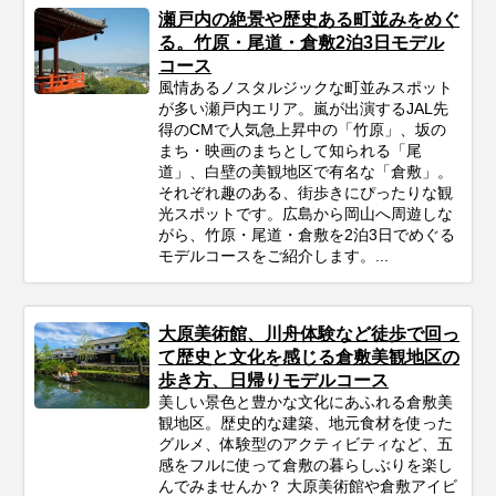
瀬戸内の絶景や歴史ある町並みをめぐ
る。竹原・尾道・倉敷2泊3日モデル
コース
風情あるノスタルジックな町並みスポット
が多い瀬戸内エリア。嵐が出演するJAL先
得のCMで人気急上昇中の「竹原」、坂の
まち・映画のまちとして知られる「尾
道」、白壁の美観地区で有名な「倉敷」。
それぞれ趣のある、街歩きにぴったりな観
光スポットです。広島から岡山へ周遊しな
がら、竹原・尾道・倉敷を2泊3日でめぐる
モデルコースをご紹介します。...
大原美術館、川舟体験など徒歩で回っ
て歴史と文化を感じる倉敷美観地区の
歩き方、日帰りモデルコース
美しい景色と豊かな文化にあふれる倉敷美
観地区。歴史的な建築、地元食材を使った
グルメ、体験型のアクティビティなど、五
感をフルに使って倉敷の暮らしぶりを楽し
んでみませんか？ 大原美術館や倉敷アイビ