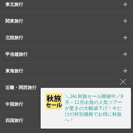
+
東北旅行
+
関東旅行
+
北陸旅行
+
甲信越旅行
+
東海旅行
+
近畿・関西旅行
＼JAL秋旅セール開催中／9
+
月～11月出発の人気ツアー
中国旅行
が驚きの大幅値下げ！今だ
けの特別価格でお得に秋旅
+
へ！
四国旅行