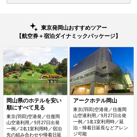
東京発岡山おすすめツアー
【航空券＋宿泊ダイナミックパッケージ】
岡山県のホテルを安い
アークホテル岡山
順にすべて見る
東京(羽田)空港発／往復岡
山空港利用／9月27日出発
東京(羽田)空港発／往復岡
一例／1名1室利用時／延
山空港利用／9月27日出発
泊・帰着日延長などアレン
一例／2名1室利用時／宿泊
ジ可能
先の組み合わせや帰着日延