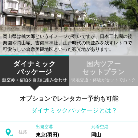
岡山県は桃太郎というイメージが強いですが、日本三名園の後
楽園や岡山城、吉備津神社、江戸時代の街並みを残すレトロで
可愛らしい倉敷美観地区といった観光地があります。
ダイナミック
国内ツアー
パッケージ
セットプラン
航空券＋宿泊を自由に組み合わせ
現地交通・体験がセットでおトク
オプションでレンタカー予約も可能
ダイナミックパッケージとは？
出発空港
到着空港
往路
東京(羽田)
岡山