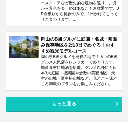
ースクエアなど歴史的な建物を巡り、川舟
から景色を楽しめばあなたも倉敷通です。J
R倉敷駅から徒歩のみで、1日かけてじっく
りとまわります。...
岡山のB級グルメに庭園・名城・町並
み保存地区を2泊3日でめぐる！おす
すめ観光モデルコース
岡山県B級グルメを発祥の地で！ 5つのB級
グルメ人気店をレンタカーでめぐります。
地産食材に地酒を堪能。グルメ以外にも日
本3大庭園・後楽園や倉敷の美観地区、天
空の山城・備中松山城など、見どころ味ど
ころ満載のプランをお楽しみください。...
もっと見る