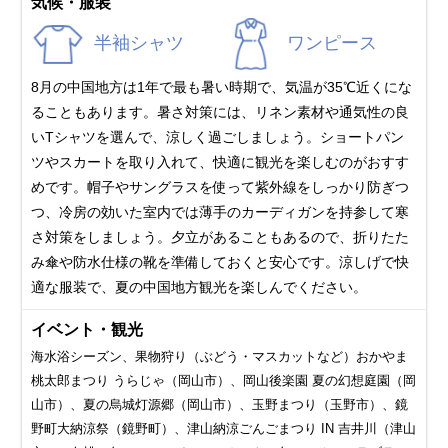
気候・服装
半袖シャツ
ワンピース
8月の中国地方は1年で最も暑い時期で、気温が35℃近くにな
ることもあります。暑さ対策には、リネン素材や通気性の良
いTシャツを選んで、涼しく過ごしましょう。ショートパン
ツやスカートを取り入れて、快適に観光を楽しむのがおすす
めです。帽子やサングラスを使って紫外線をしっかり防ぎつ
つ、冷房の効いた室内では薄手のカーディガンを持参して寒
さ対策をしましょう。夕立があることもあるので、折りたた
み傘や防水仕様の靴を準備しておくと安心です。涼しげで快
適な服装で、夏の中国地方観光を楽しんでください。
イベント・観光
海水浴シーズン、果物狩り（ぶどう・マスカットなど）おかやま
桃太郎まつり うらじゃ（岡山市）、岡山後楽園 夏の幻想庭園（岡
山市）、夏の烏城灯源郷（岡山市）、玉野まつり（玉野市）、鏡
野町大納涼祭（鏡野町）、津山納涼ごんごまつり IN 吉井川（津山