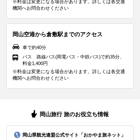
※料金は変更になる場合があります。詳しくは各交通
を意識した服装を心がけると良いです。特に観光地ではスト
ん。寒さを防ぎつつ、長時間歩ける快適な服装を選んで、冬
たい風に備えて、重ね着しやすい服装を心がけると安心で
島の観光を思いきり満喫してください。
過ごせます。こまめに水分補給をしながら、夏の中国地方観
機関へお問合わせください
イベント・観光
イベント・観光
イベント・観光
イベント・観光
ールや手袋も重宝します。
の観光を存分に楽しんでください。
す。
光を存分に楽しんでください。
イベント・観光
梅の見ごろ、梅の里公園梅まつり（津山市）、西大寺会陽 はだか
桜の見ごろ、梅の見ごろ、岡山さくらカーニバル（岡山市）、梅
桜の見ごろ、岡山さくらカーニバル（岡山市）、津山さくらまつ
あじさいの見ごろ、果物狩り（ぶどう・マスカットなど）、吉備
イベント・観光
イベント・観光
イベント・観光
イベント・観光
祭り（岡山市）、岡山後楽園芝焼き（岡山市）、ひるぜん雪恋ま
の里公園梅まつり（津山市）、備前片上ひなめぐり（備前市）、
り（津山市）、藤まつり（和気町）、児島フェス ＃せんいさい
津神社あじさいまつり（岡山市）、岡山後楽園 お田植え祭（岡山
烏城おしろあそび（岡山市）、岡山後楽園 茶つみ祭（岡山市）、
つり（真庭市）、恩原高原氷紋まつり（鏡野町）、ひなせかき祭
倉敷春宵あかり（倉敷市）
（倉敷市）、燦然（さんぜん）新酒祭（倉敷市）、湯原温泉 桜ま
市）、6・26 露天風呂の日（湯原温泉・真庭市）
ハートランド倉敷（倉敷市）、真鍋島の走り神輿（真鍋島）、さ
岡山空港から倉敷駅までのアクセス
紅葉シーズン、イルミネーションシーズン、雲海シーズン（備中
イルミネーションシーズン、雲海シーズン（備中松山城・弥高
イルミネーションシーズン、田倉牛神社大祭（備前市）、しし祭
海水浴シーズン、果物狩り（ぶどう・マスカットなど）岡山後楽
（備前市）、牡蠣（旬）
つり（真庭市）
わら（旬）
松山城・弥高山・大山展望台など）、岡山後楽園 秋の幻想庭園
山・大山展望台など）、おかやま桃太郎まつり MOMOTAROH
り（真庭市）、くらしき きらめきのみち（倉敷市）、お綱まつり
園 観蓮節（岡山市）、倉敷天領夏祭り（倉敷市）、岡山国際サー
車で約40分
（岡山市）、秋の烏城灯源郷（岡山市）、旧閑谷学校ライトアッ
FANTASY（岡山市）、お火たき大祭（最上稲荷・岡山市）、キャ
（岡山市）、牡蠣（旬）
キット花火大会（美作市）、落合納涼花火大会（真庭市）、白桃
プ（備前市）、奥津もみじ祭り（鏡野町）、津山城もみじ祭り
ンドルファンタジー in 湯原温泉（真庭市）、くらしき きらめき
（旬）、千両ナス（旬）、ままかり（旬）
バス 路線バス(岡電バス・中鉄バス)で約35分、
料金1,400円
（津山市）、サンセットフェスタ in こじま（倉敷市）、児島フェ
のみち（倉敷市）、牡蠣（旬）
※料金は変更になる場合があります。詳しくは各交通
ス ＃せんいさい（倉敷市）、くらしき きらめきのみち（倉敷
機関へお問合わせください
市）、ままかり（旬）
岡山旅行 旅のお役立ち情報
岡山県観光連盟公式サイト「おかやま旅ネット」