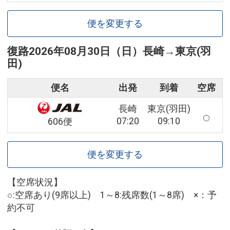
便を変更する
復路
2026年08月30日（日）
長崎
→
東京(羽
田)
便名
出発
到着
空席
長崎
東京(羽田)
07:20
09:10
606便
便を変更する
【空席状況】
○:空席あり(9席以上) 1～8:残席数(1～8席) ×：予
約不可