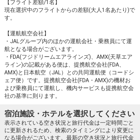
【フライト差額/1名】
現在選択中のフライトからの差額(大人1名あたり)で
す。
【運航航空会社】
・JALグループ内のほかの運航会社・乗務員にて運
航となる場合がございます。
・FDA(フジドリームエアラインズ)、AMX(天草エア
ライン)の記載がある便は、提携航空会社(FDA、
AMX)と日本航空（JAL）との共同運航便（コードシ
ェア便）です。提携航空会社(FDA・AMX)の機材お
よび乗務員にて運航し、機内サービスも提携航空会
社の基準に則ります。
宿泊施設・ホテルを選択してください
表示されている空き状況と旅行代金は一定時間ごと
に更新されるため、検索のタイミングにより変更に
なる場合がございます。最新の空き状況と旅行代金