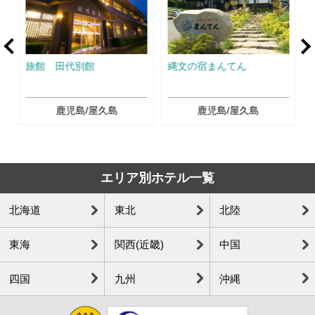
rev
Ne
旅館 田代別館
縄文の宿まんてん
鹿児島/屋久島
鹿児島/屋久島
エリア別ホテル一覧
北海道
東北
北陸
東海
関西(近畿)
中国
四国
九州
沖縄