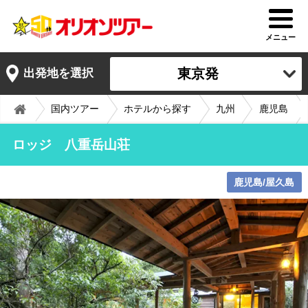
メニュー
東京発
出発地を選択
国内ツアー
ホテルから探す
九州
鹿児島
ロッジ 八重岳山荘
鹿児島/屋久島