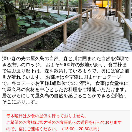
深い森の先の屋久島の自然、森と川に囲まれた自然を満喫で
きる憩いのロッジ。 およそ5000坪の敷地があり、食堂棟ま
で結ぶ渡り廊下は、森を散策しているようで、奥には宮之浦
川が流れています。 お部屋は全室森に囲まれたコテージ
で、各コテージお客様1組単位でのご宿泊。 食事は食堂棟に
て屋久島の食材を中心としたお料理をご堪能いただけます。
居ながらにして屋久島の自然を感じることができる空間が、
そこにあります。
毎木曜日は夕食の提供を行っておりません。
ご希望のお客様は宮之浦のお食事処への送迎を行っております
ので、宿にご連絡ください。（18:00～20:30の間）