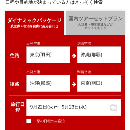
日程や目的地が決まっている方はさっそく検索！
国内ツアーセットプラン
ダイナミックパッケージ
入場券・現地交通などが
航空券＋宿泊を自由に組み合わせ
セットでおトク
出発空港
到着空港
東京(羽田)
沖縄(那覇)
往路
出発空港
到着空港
沖縄(那覇)
東京(羽田)
復路
旅行日
程
一部の日程のみ宿泊