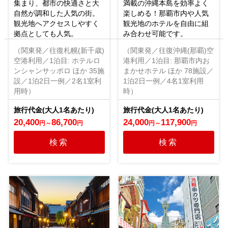
集まり、都市の快適さと大
満載の沖縄本島を効率よく
自然が調和した人気の街。
楽しめる！那覇市内や人気
観光地へアクセスしやすく
観光地のホテルを自由に組
拠点としても人気。
み合わせ可能です。
（関東発／往復札幌(新千歳)
（関東発／往復沖縄(那覇)空
空港利用／1泊目: ホテルロ
港利用／1泊目: 那覇市内お
ンシャンサッポロ ほか 35施
まかせホテル ほか 78施設／
設／1泊2日一例／2名1室利
1泊2日一例／4名1室利用
用時）
時）
20,400
86,700
24,000
117,900
円
～
円
円
～
円
検索
検索