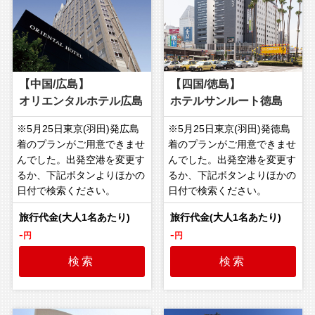
【中国/広島】
【四国/徳島】
オリエンタルホテル広島
ホテルサンルート徳島
※5月25日東京(羽田)発広島
※5月25日東京(羽田)発徳島
着のプランがご用意できませ
着のプランがご用意できませ
んでした。出発空港を変更す
んでした。出発空港を変更す
るか、下記ボタンよりほかの
るか、下記ボタンよりほかの
日付で検索ください。
日付で検索ください。
-
-
円
円
検索
検索