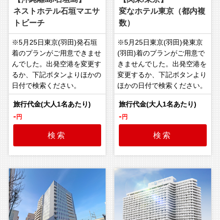
ネストホテル石垣マエサ
変なホテル東京（都内複
トビーチ
数）
※5月25日東京(羽田)発石垣
※5月25日東京(羽田)発東京
着のプランがご用意できませ
(羽田)着のプランがご用意で
んでした。出発空港を変更す
きませんでした。出発空港を
るか、下記ボタンよりほかの
変更するか、下記ボタンより
日付で検索ください。
ほかの日付で検索ください。
-
-
円
円
検索
検索