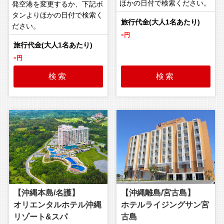
ほかの日付で検索ください。
発空港を変更するか、下記ボ
タンよりほかの日付で検索く
ださい。
-
円
-
円
検索
検索
【沖縄本島/名護】
【沖縄離島/宮古島】
オリエンタルホテル沖縄
ホテルライジングサン宮
リゾート&スパ
古島