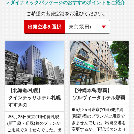
＞ダイナミックパッケージのおすすめポイントをご紹介
ご希望の出発空港をお選びください。
出発空港を選択
【北海道/札幌】
【沖縄本島/那覇】
クインテッサホテル札幌
ソルヴィータホテル那覇
すすきの
※5月25日東京(羽田)発沖縄
(那覇)着のプランがご用意で
※5月25日東京(羽田)発札幌
きませんでした。出発空港を
(新千歳・丘珠)着のプランが
変更するか、下記ボタンより
ご用意できませんでした。出