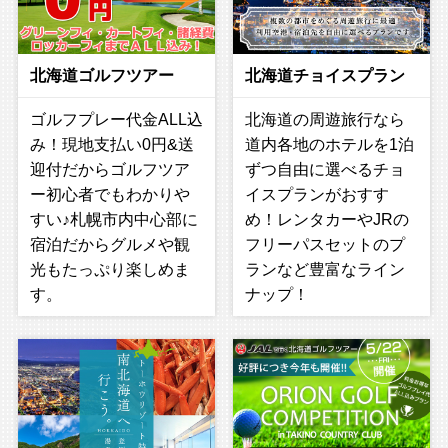
北海道ゴルフツアー
北海道チョイスプラン
ゴルフプレー代金ALL込
北海道の周遊旅行なら
み！現地支払い0円&送
道内各地のホテルを1泊
迎付だからゴルフツア
ずつ自由に選べるチョ
ー初心者でもわかりや
イスプランがおすす
すい♪札幌市内中心部に
め！レンタカーやJRの
宿泊だからグルメや観
フリーパスセットのプ
光もたっぷり楽しめま
ランなど豊富なライン
す。
ナップ！