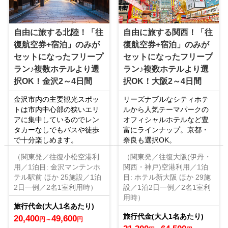
自由に旅する北陸！「往
自由に旅する関西！「往
復航空券+宿泊」のみが
復航空券+宿泊」のみが
セットになったフリープ
セットになったフリープ
ラン♪複数ホテルより選
ラン♪複数ホテルより選
択OK！金沢2～4日間
択OK！大阪2～4日間
金沢市内の主要観光スポッ
リーズナブルなシティホテ
トは市内中心部の狭いエリ
ルから人気テーマパークの
アに集中しているのでレン
オフィシャルホテルなど豊
タカーなしでもバスや徒歩
富にラインナップ。京都・
で十分楽しめます。
奈良も選択OK。
（関東発／往復小松空港利
（関東発／往復大阪(伊丹・
用／1泊目: 金沢マンテンホ
関西・神戸)空港利用／1泊
テル駅前 ほか 25施設／1泊
目: ホテル新大阪 ほか 29施
2日一例／2名1室利用時）
設／1泊2日一例／2名1室利
用時）
20,400
49,600
円
～
円