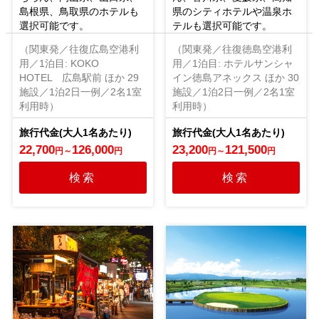
島根県、鳥取県のホテルも
県のシティホテルや温泉ホ
選択可能です。
テルも選択可能です。
（関東発／往復広島空港利
（関東発／往復徳島空港利
用／1泊目: KOKO
用／1泊目: ホテルサンシャ
HOTEL 広島駅前 ほか 29
イン徳島アネックス ほか 30
施設／1泊2日一例／2名1室
施設／1泊2日一例／2名1室
利用時）
利用時）
22,700
126,000
23,200
121,500
円
～
円
円
～
円
検索
検索