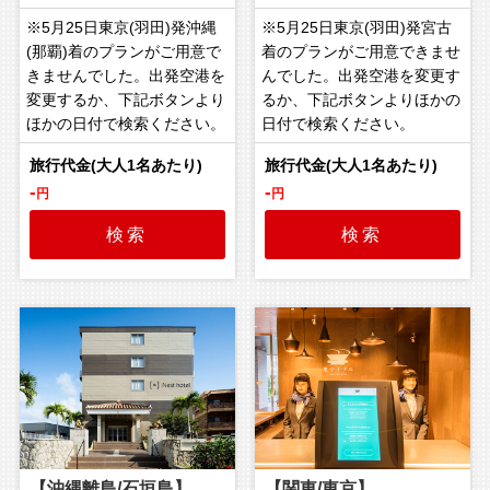
※5月25日東京(羽田)発沖縄
※5月25日東京(羽田)発宮古
(那覇)着のプランがご用意で
着のプランがご用意できませ
きませんでした。出発空港を
んでした。出発空港を変更す
変更するか、下記ボタンより
るか、下記ボタンよりほかの
ほかの日付で検索ください。
日付で検索ください。
-
-
円
円
検索
検索
【沖縄離島/石垣島】
【関東/東京】