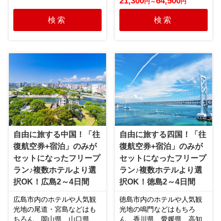
21,300
64,500
円
～
円
検索
検索
自由に旅する中国！「往
自由に旅する四国！「往
復航空券+宿泊」のみが
復航空券+宿泊」のみが
セットになったフリープ
セットになったフリープ
ラン♪複数ホテルより選
ラン♪複数ホテルより選
択OK！広島2～4日間
択OK！徳島2～4日間
広島市内のホテルや人気観
徳島市内のホテルや人気観
光地の尾道・宮島などはも
光地の鳴門などはもちろ
ちろん、岡山県、山口県、
ん、香川県、愛媛県、高知