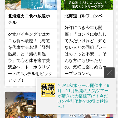
北海道カニ食べ放題ホ
北海道ゴルフコンペ
テル
好評につき今年も開
夕食バイキングではカ
催！「コンペに参加し
ニも食べ放題！北海道
てみたいけれど、知ら
を代表する名湯「登別
ない人との同組プレー
温泉」と「湯の川温
はちょっと不安…」そ
泉」で心と体を癒す贅
んな方にもぴったり
沢旅へ。トーホウリゾ
の、気軽に楽しめるオ
ートの4ホテルをピック
ープンコンペ。
アップ！
＼JAL秋旅セール開催中／9
月～11月出発の人気ツアー
が驚きの大幅値下げ！今だ
けの特別価格でお得に秋旅
へ！