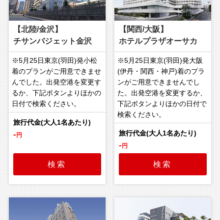
【北陸/金沢】
【関西/大阪】
チサンバジェット金沢
ホテルプラザオーサカ
※5月25日東京(羽田)発小松
※5月25日東京(羽田)発大阪
着のプランがご用意できませ
(伊丹・関西・神戸)着のプラ
んでした。出発空港を変更す
ンがご用意できませんでし
るか、下記ボタンよりほかの
た。出発空港を変更するか、
日付で検索ください。
下記ボタンよりほかの日付で
検索ください。
-
円
-
円
検索
検索