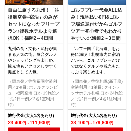
自由に旅する九州！「往
ゴルフプレー代金ALL込
復航空券+宿泊」のみが
み！現地払い0円&ゴル
セットになったフリープ
フ場送迎付だからゴルフ
ラン♪複数ホテルより選
ツアー初心者でもわかり
択OK！福岡2～4日間
やすい♪北海道2～3日間
九州の食・文化・流行が集
ゴルフ王国「北海道」をお
まる人気の街。屋台グルメ
得に満喫！札幌市内に宿泊
やショッピングも楽しめ、
だから、ゴルフプレーだけ
観光地もアクセスしやすく
ではなくグルメや観光もた
拠点として人気。
っぷり楽しめます。
（関東発／往復福岡空港利
（関東発／往復札幌(新千歳)
用／1泊目: ホテルグランビ
空港利用／1泊目: クインテ
ュー福岡空港 ほか 19施設／
ッサホテル札幌 ほか 24施設
1泊2日一例／2名1室利用
／1泊2日一例／4名1組利用
時）
時）
23,400
111,900
33,100
179,800
円
～
円
円
～
円