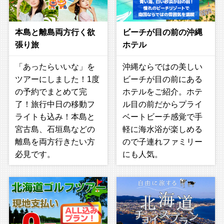
本島と離島両方行く欲
ビーチが目の前の沖縄
張り旅
ホテル
「あったらいいな」を
沖縄ならではの美しい
ツアーにしました！1度
ビーチが目の前にある
の予約でまとめて完
ホテルをご紹介。ホテ
了！旅行中日の移動フ
ル目の前だからプライ
ライトも込み！本島と
ベートビーチ感覚で手
宮古島、石垣島などの
軽に海水浴が楽しめる
離島を両方行きたい方
ので子連れファミリー
必見です。
にも人気。