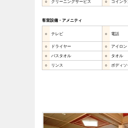
○
クリーニングサービス
○
コインラ
客室設備・アメニティ
○
テレビ
○
電話
○
ドライヤー
○
アイロン
○
バスタオル
○
タオル
○
リンス
○
ボディソ