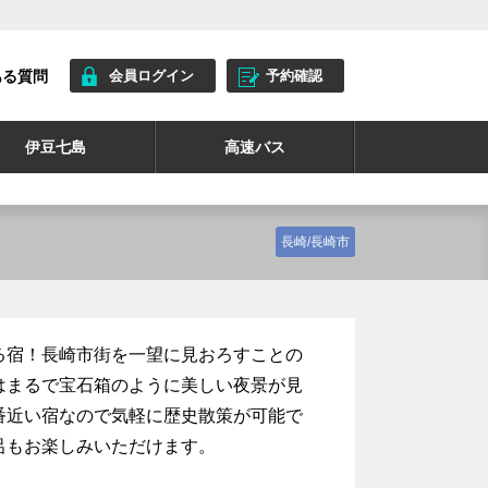
ある質問
会員ログイン
予約確認
伊豆七島
高速バス
長崎/長崎市
る宿！長崎市街を一望に見おろすことの
はまるで宝石箱のように美しい夜景が見
番近い宿なので気軽に歴史散策が可能で
呂もお楽しみいただけます。