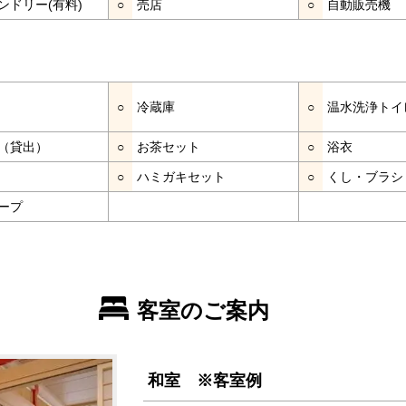
ンドリー(有料)
○
売店
○
自動販売機
○
冷蔵庫
○
温水洗浄トイ
（貸出）
○
お茶セット
○
浴衣
○
ハミガキセット
○
くし・ブラシ
ープ
客室のご案内
和室 ※客室例