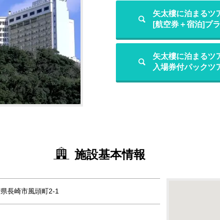
矢太樓に泊まるツ
[航空券＋宿泊]プ
矢太樓に泊まるツ
入場券付パックツ
施設基本情報
長崎県長崎市風頭町2-1