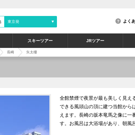
よく
地
東京発
スキーツアー
JRツアー
長崎
矢太樓
全館禁煙で夜景が最も美しく見え
できる風頭山の頂に建つ当館から
えます。長崎の坂本竜馬之像に一
す。お風呂は大浴場があり、朝風