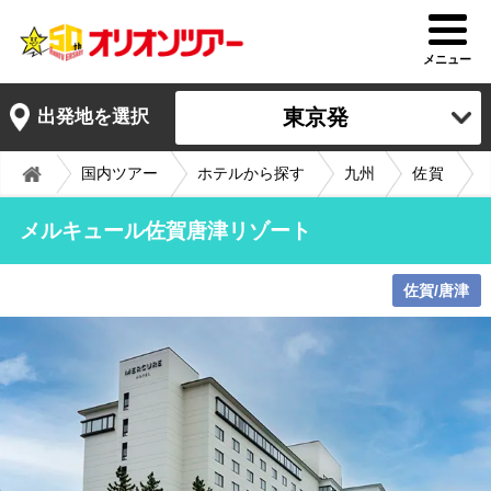
メニュー
東京発
出発地を選択
国内ツアー
ホテルから探す
九州
佐賀
メルキュール佐賀唐津リゾート
佐賀/唐津