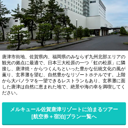
唐津市街地、佐賀県内、福岡県のみならず九州北部エリアの
観光の拠点に最適で、日本三大松原の一つ「虹の松原」に隣
接し、唐津焼・からつくんちといった豊かな伝統文化の風が
薫り、玄界灘を望む、自然豊かなリゾートホテルです。上階
から大パノラマを一望できるレストランもあり、玄界灘に面
した唐津は自然に恵まれた地で、絶景や海の幸を満喫してく
ださい。
メルキュール佐賀唐津リゾートに泊まるツアー
[航空券＋宿泊]プラン一覧へ