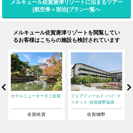
メルキュール佐賀唐津リゾートに泊まるツアー
[航空券＋宿泊]プラン一覧へ
メルキュール佐賀唐津リゾートを閲覧してい
るお客様はこちらの施設も検討されています
rev
Ne
マ
ホテルニューオータニ佐賀
フェアフィールド･バイ･マ
リオット･佐賀嬉野温泉
佐賀/佐賀
佐賀/嬉野