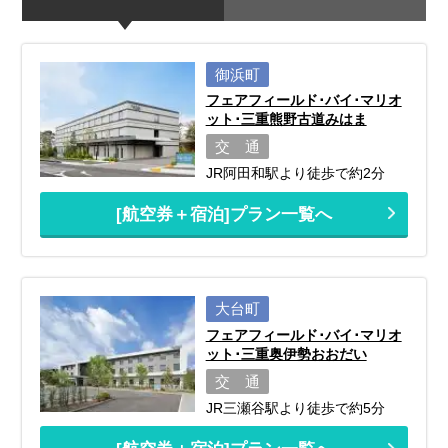
御浜町
フェアフィールド･バイ･マリオ
ット･三重熊野古道みはま
交 通
JR阿田和駅より徒歩で約2分
[航空券＋宿泊]プラン一覧へ
大台町
フェアフィールド･バイ･マリオ
ット･三重奥伊勢おおだい
交 通
JR三瀬谷駅より徒歩で約5分