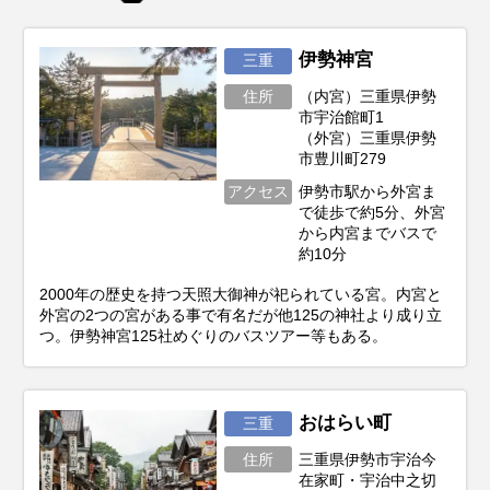
伊勢神宮
三重
住所
（内宮）三重県伊勢
市宇治館町1
（外宮）三重県伊勢
市豊川町279
アクセス
伊勢市駅から外宮ま
で徒歩で約5分、外宮
から内宮までバスで
約10分
2000年の歴史を持つ天照大御神が祀られている宮。内宮と
外宮の2つの宮がある事で有名だが他125の神社より成り立
つ。伊勢神宮125社めぐりのバスツアー等もある。
おはらい町
三重
住所
三重県伊勢市宇治今
在家町・宇治中之切