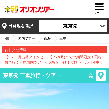
メニュー
東京発
出発地を選択
国内ツアー
東海
三重
おトクな情報
【9～11月出発タイムセール】9/7(月)までの期間限定！飛行
機で行く人気国内ツアーが大幅値下げ！秋旅セール開催中！
エリア
東京発 三重旅行・ツアー
変更