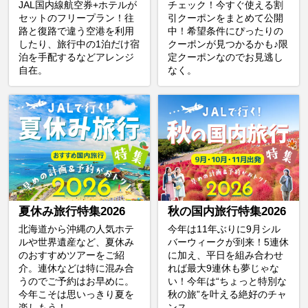
JAL国内線航空券+ホテルが
チェック！今すぐ使える割
セットのフリープラン！往
引クーポンをまとめて公開
路と復路で違う空港を利用
中！希望条件にぴったりの
したり、旅行中の1泊だけ宿
クーポンが見つかるかも♪限
泊を手配するなどアレンジ
定クーポンなのでお見逃し
自在。
なく。
夏休み旅行特集2026
秋の国内旅行特集2026
北海道から沖縄の人気ホテ
今年は11年ぶりに9月シル
ルや世界遺産など、夏休み
バーウィークが到来！5連休
のおすすめツアーをご紹
に加え、平日を組み合わせ
介。連休などは特に混み合
れば最大9連休も夢じゃな
うのでご予約はお早めに。
い！今年は“ちょっと特別な
今年こそは思いっきり夏を
秋の旅”を叶える絶好のチャ
楽しもう！
ンス。