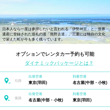
日本人なら一度は参拝したいと言われる「伊勢神宮」と、世界
遺産に登録された巡礼の道「熊野古道」。三重には独自の文化
で栄えた町が今も多く残っています。
オプションでレンタカー予約も可能
ダイナミックパッケージとは？
出発空港
到着空港
往路
東京(羽田)
名古屋(中部・小牧)
出発空港
到着空港
復路
名古屋(中部・小牧)
東京(羽田)