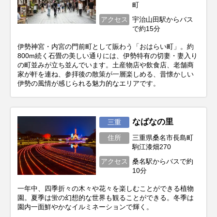
町
アクセス
宇治山田駅からバス
で約15分
伊勢神宮・内宮の門前町として賑わう「おはらい町」。約
800m続く石畳の美しい通りには、伊勢特有の切妻・妻入り
の町並みが立ち並んでいます。土産物店や飲食店、老舗商
家が軒を連ね、参拝後の散策が一層楽しめる、昔懐かしい
伊勢の風情が感じられる魅力的なエリアです。
なばなの里
三重
住所
三重県桑名市長島町
駒江漆畑270
アクセス
桑名駅からバスで約
10分
一年中、四季折々の木々や花々を楽しむことができる植物
園。夏季は蛍の幻想的な世界も観ることができる。冬季は
園内一面鮮やかなイルミネーションで輝く。