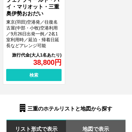
フェアフィールド・バ
イ・マリオット・三重
奥伊勢おおだい
東京(羽田)空港発／往復名
古屋(中部・小牧)空港利用
／9月26日出発一例／2名1
室利用時／延泊・帰着日延
長などアレンジ可能
38,800
円
検索
三重のホテルリストと地図から探す
リスト形式で表示
地図で表示