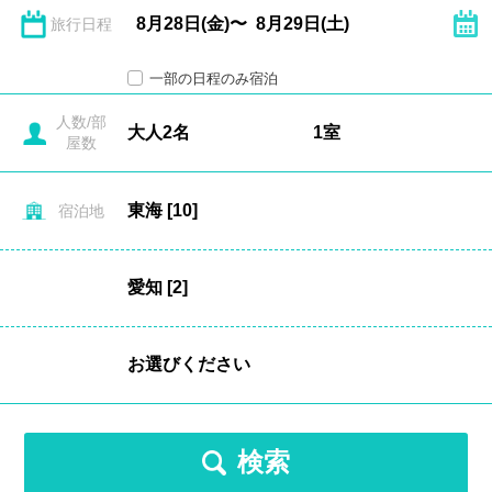
旅行日程
一部の日程のみ宿泊
人数/部
屋数
宿泊地
検索