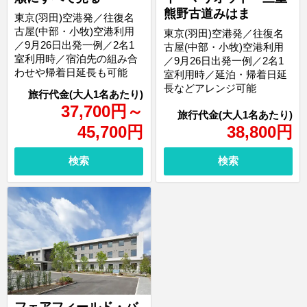
熊野古道みはま
東京(羽田)空港発／往復名
古屋(中部・小牧)空港利用
東京(羽田)空港発／往復名
／9月26日出発一例／2名1
古屋(中部・小牧)空港利用
室利用時／宿泊先の組み合
／9月26日出発一例／2名1
わせや帰着日延長も可能
室利用時／延泊・帰着日延
長などアレンジ可能
37,700
円
～
45,700
円
38,800
円
検索
検索