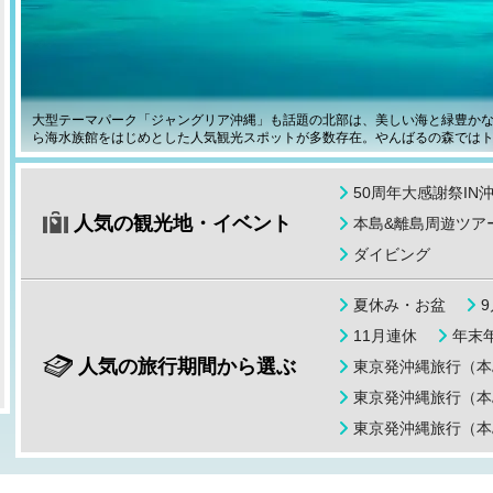
大型テーマパーク「ジャングリア沖縄」も話題の北部は、美しい海と緑豊か
ら海水族館をはじめとした人気観光スポットが多数存在。やんばるの森では
50周年大感謝祭IN
人気の観光地・イベント
本島&離島周遊ツア
ダイビング
夏休み・お盆
11月連休
年末年
人気の旅行期間から選ぶ
東京発沖縄旅行（本
東京発沖縄旅行（本
東京発沖縄旅行（本