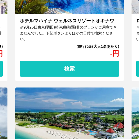
ホテルマハイナ ウェルネスリゾートオキナワ
発
※9月26日東京(羽田)発沖縄(那覇)着のプランがご用意でき
着
ませんでした。下記ボタンよりほかの日付で検索くださ
い。
円
-
円
検索