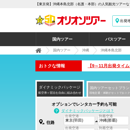
【東京発】沖縄本島北部（名護・本部）の人気観光ツアーな
出発
国内ツアー
バスツアー
国内ツアー
沖縄
沖縄本島北部
おトクな情報
【9～11月出発タイ
ダイナミック
パッケージ
国内ツアー
セットプラン
航空券＋宿泊を自由に組み合わせ
現地交通・体験がセットでおトク
オプションでレンタカー予約も可能
ダイナミックパッケージとは？
出発空港
到着空港
往路
出発空港
到着空港