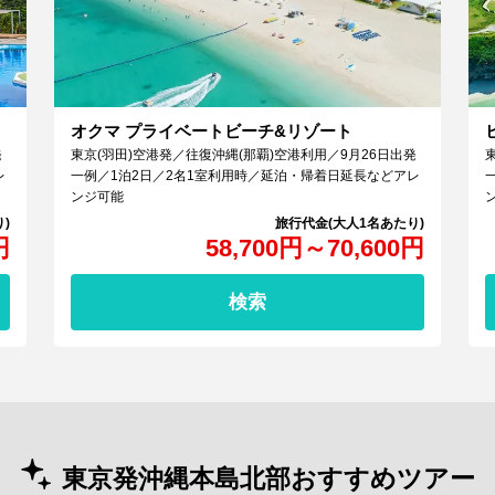
オクマ プライベートビーチ&リゾート
発
東京(羽田)空港発／往復沖縄(那覇)空港利用／9月26日出発
レ
一例／1泊2日／2名1室利用時／延泊・帰着日延長などアレ
ンジ可能
円
58,700
円
～
70,600
円
検索
東京発沖縄本島北部おすすめツアー