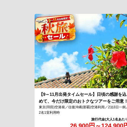
【9～11月出発タイムセール】日頃の感謝を込
めて、今だけ限定のおトクなツアーをご用意
東京(羽田)空港発／往復沖縄(那覇)空港利用／2泊3日一例
2名1室利用時
26,900
円
～
124,900