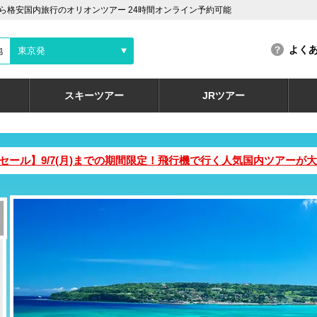
ら格安国内旅行のオリオンツアー 24時間オンライン予約可能
よく
地
東京発
スキーツアー
JRツアー
ムセール】9/7(月)までの期間限定！飛行機で行く人気国内ツアー