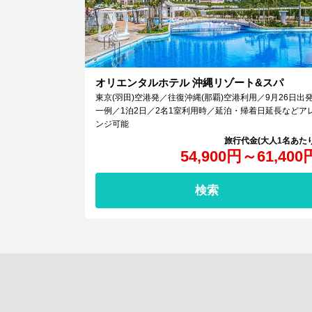
オリエンタルホテル 沖縄リゾート&スパ
東京(羽田)空港発／往復沖縄(那覇)空港利用／9月26日出
一例／1泊2日／2名1室利用時／延泊・帰着日延長などア
ンジ可能
54,900
円
～
61,400
検索