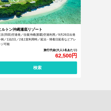
ヒルトン沖縄瀬底リゾート
東京(羽田)空港発／往復沖縄(那覇)空港利用／9月26日出発
一例／1泊2日／2名1室利用時／延泊・帰着日延長などアレ
ンジ可能
62,500
円
検索