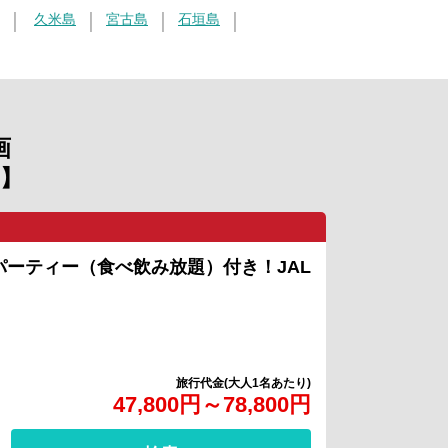
久米島
宮古島
石垣島
画
】
パーティー（食べ飲み放題）付き！JAL
旅行代金(大人1名あたり)
47,800円～78,800円