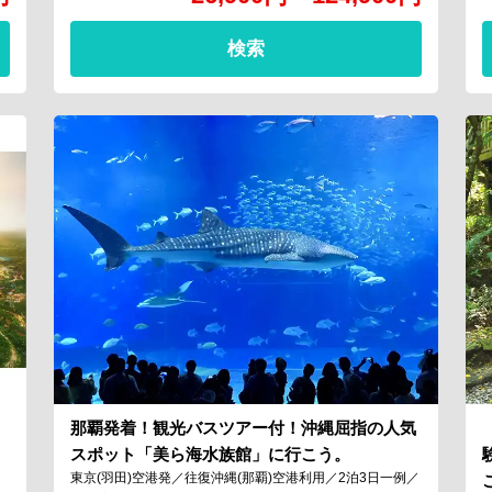
検索
那覇発着！観光バスツアー付！沖縄屈指の人気
スポット「美ら海水族館」に行こう。
東京(羽田)空港発／往復沖縄(那覇)空港利用／2泊3日一例／