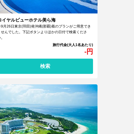
ロイヤルビューホテル美ら海
※9月26日東京(羽田)発沖縄(那覇)着のプランがご用意でき
ませんでした。下記ボタンよりほかの日付で検索くださ
い。
-
円
検索