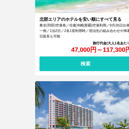
北部エリアのホテルを安い順にすべて見る
東京(羽田)空港発／往復沖縄(那覇)空港利用／9月26日出
一例／1泊2日／2名1室利用時／宿泊先の組み合わせや帰
日延長も可能
47,000
円
～
117,300
検索