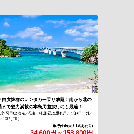
自由度抜群のレンタカー乗り放題！南から北の
端まで魅力満載の本島周遊旅行にも最適！
東京(羽田)空港発／往復沖縄(那覇)空港利用／2泊3日一例／
2名1室利用時
34,600
円
～
158,800
円