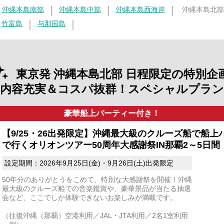
沖縄本島南部
沖縄本島中部
沖縄本島西海岸
沖縄本島北部
竹富島
与那国島
東京発 沖縄本島北部 日程限定の特別企
【内容充実＆コスパ抜群！スペシャルプラン
豪華船上パーティー付き！
【9/25・26出発限定】沖縄最大級のクルーズ船で船上
で行くオリオンツアー50周年大感謝祭IN那覇2～5日間
設定期間：2026年9月25日(金)・9月26日(土)出発限定
50年分のありがとうをこめて、特別な大感謝祭を開催！沖縄
最大級のクルーズ船での音楽鑑賞や、豪華景品が当たる抽選
会など、ここでしか体験できないお楽しみが満載です。
（往復沖縄（那覇）空港利用／JAL・JTA利用／2名1室利用