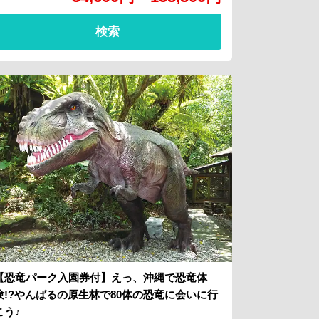
検索
【恐竜パーク入園券付】えっ、沖縄で恐竜体
験!?やんばるの原生林で80体の恐竜に会いに行
こう♪