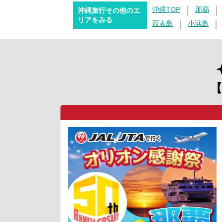
沖縄TOP
那覇
沖縄旅行その他のエ
リアをみる
西表島
小浜島