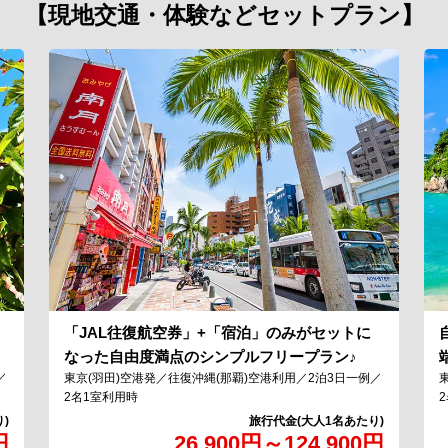
【現地交通・体験などセットプラン】
「JAL往復航空券」+「宿泊」のみがセットに
！
なった自由度満点のシンプルフリープラン♪
／
東京(羽田)空港発／往復沖縄(那覇)空港利用／2泊3日一例／
2名1室利用時
円
26,900
円
～
124,900
円