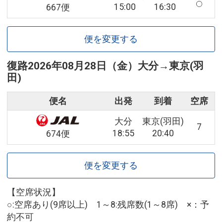
15:00
16:30
667便
便を変更する
復路
2026年08月28日（金）
大分
→
東京(羽
田)
便名
出発
到着
空席
大分
東京(羽田)
7
18:55
20:40
674便
便を変更する
【空席状況】
○:空席あり(9席以上) 1～8:残席数(1～8席) ×：予
約不可