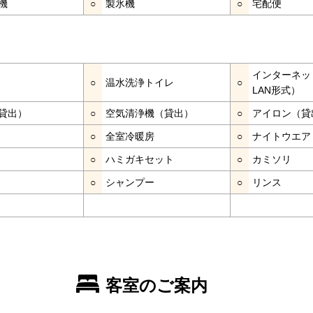
機
○
製氷機
○
宅配便
インターネッ
○
温水洗浄トイレ
○
LAN形式）
貸出）
○
空気清浄機（貸出）
○
アイロン（貸
○
全室冷暖房
○
ナイトウエア
○
ハミガキセット
○
カミソリ
○
シャンプー
○
リンス
客室のご案内