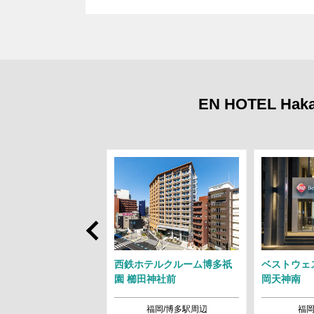
EN HOTEL
Prev
ルートイン博多駅南
西鉄ホテルクルーム博多祇
ベストウェ
園 櫛田神社前
岡天神南
福岡/博多駅周辺
福岡/博多駅周辺
福岡