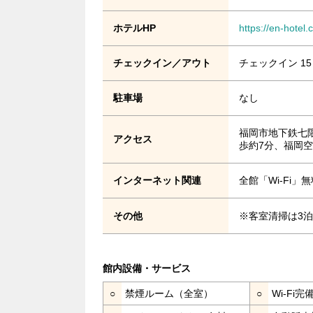
ホテルHP
https://en-hotel.
チェックイン／アウト
チェックイン 15
駐車場
なし
福岡市地下鉄七
アクセス
歩約7分、福岡空
インターネット関連
全館「Wi-Fi
その他
※客室清掃は3
館内設備・サービス
○
禁煙ルーム（全室）
○
Wi-Fi