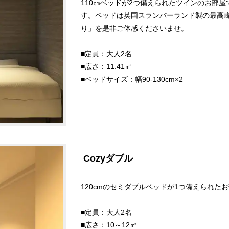
110㎝ベッドが2つ備えられたツインのお部
す。ベッドは英国スランバーランド製の最高
り」を是非ご体感くださいませ。
■定員：大人2名
■広さ：11.41㎡
■ベッドサイズ：幅90-130cm×2
Cozyダブル
120cmのセミダブルベッドが1つ備えられた
■定員：大人2名
■広さ：10～12㎡