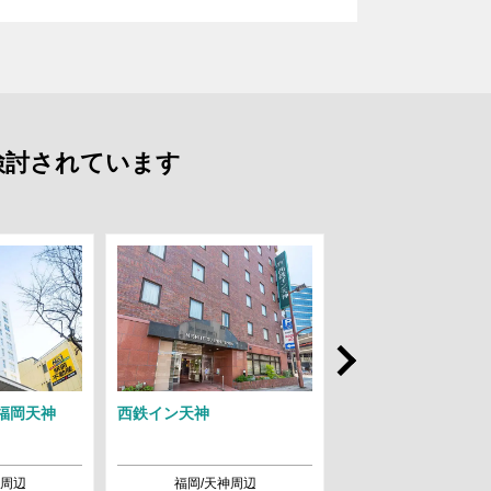
も検討されています
Next
 福岡天神
西鉄イン天神
ホテルルートイン博
神周辺
福岡/天神周辺
福岡/博多駅周