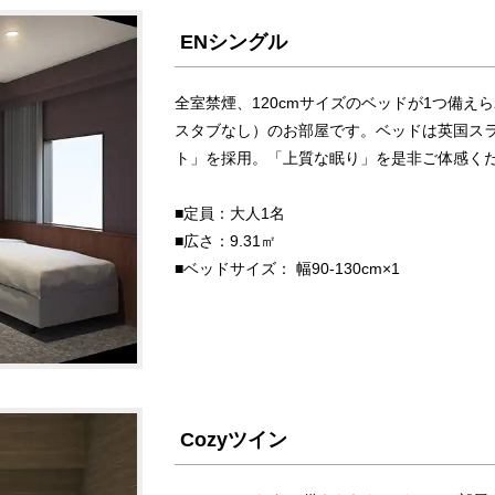
ENシングル
全室禁煙、120cmサイズのベッドが1つ備
スタブなし）のお部屋です。ベッドは英国ス
ト」を採用。「上質な眠り」を是非ご体感く
■定員：大人1名
■広さ：9.31㎡
■ベッドサイズ： 幅90-130cm×1
Cozyツイン