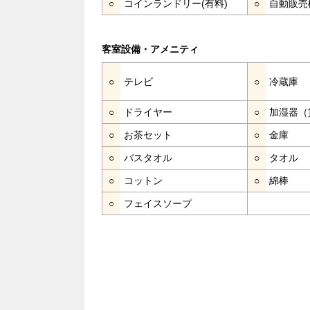
○
コインランドリー(有料)
○
自動販売
客室設備・アメニティ
○
テレビ
○
冷蔵庫
○
ドライヤー
○
加湿器（
○
お茶セット
○
金庫
○
バスタオル
○
タオル
○
コットン
○
綿棒
○
フェイスソープ