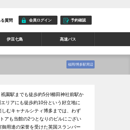
ある質問
会員ログイン
予約確認
伊豆七島
高速バス
福岡/博多駅周辺
。祇園駅までも徒歩約5分!櫛田神社前駅か
洲エリアにも徒歩約10分という好立地に
楽しむキャナルシティ博多までは、わず
トアも当館の2つとなりのビルにござい
室御用達の栄誉を受けた英国スランバー