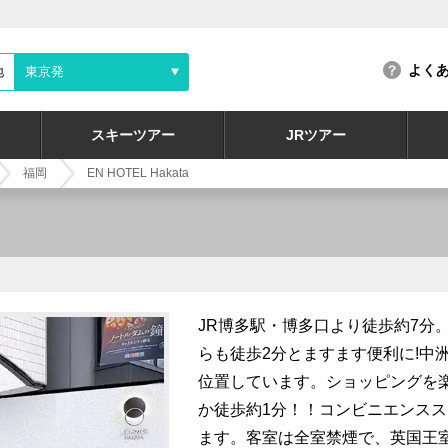
よく
地
東京発
スキーツアー
JRツアー
福岡
EN HOTEL Hakata
JR博多駅・博多口より徒歩約7分
らも徒歩2分とますます便利に!中
位置しています。ショッピングを
か徒歩約1分！！コンビニエンスス
ます。客室は全室禁煙で、英国王