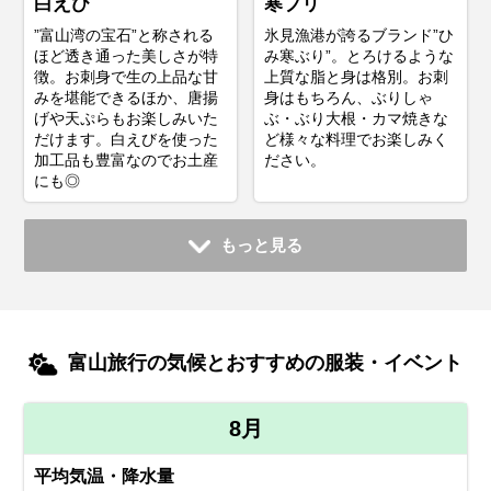
白えび
寒ブリ
”富山湾の宝石”と称される
氷見漁港が誇るブランド”ひ
ほど透き通った美しさが特
み寒ぶり”。とろけるような
徴。お刺身で生の上品な甘
上質な脂と身は格別。お刺
みを堪能できるほか、唐揚
身はもちろん、ぶりしゃ
げや天ぷらもお楽しみいた
ぶ・ぶり大根・カマ焼きな
だけます。白えびを使った
ど様々な料理でお楽しみく
加工品も豊富なのでお土産
ださい。
にも◎
もっと見る
富山旅行の気候とおすすめの服装・イベント
8月
平均気温・降水量