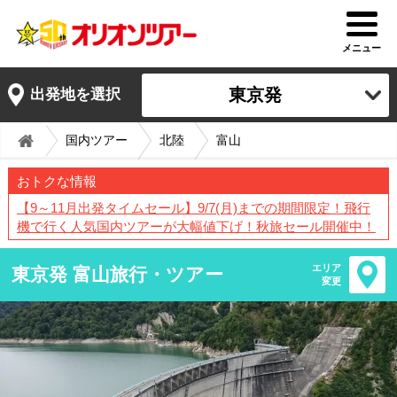
メニュー
東京発
出発地を選択
国内ツアー
北陸
富山
おトクな情報
【9～11月出発タイムセール】9/7(月)までの期間限定！飛行
機で行く人気国内ツアーが大幅値下げ！秋旅セール開催中！
エリア
東京発 富山旅行・ツアー
変更