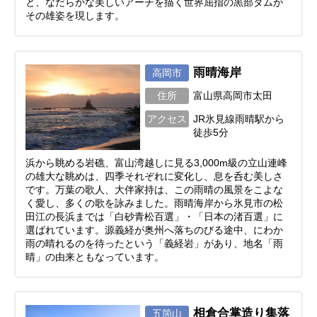
と、なだらかな美しいアーチを描く世界屈指の黒部ダムが
その雄姿を現します。
雨晴海岸
高岡市
住所
富山県高岡市太田
アクセス
JR氷見線雨晴駅から
徒歩5分
浜から眺める岩礁、富山湾越しに見る3,000m級の立山連峰
の雄大な眺めは、四季それぞれに変化し、息を呑む美しさ
です。万葉の歌人、大伴家持は、この雨晴の風景をこよな
く愛し、多くの歌を詠みました。雨晴海岸から氷見市の松
田江の長浜までは「白砂青松百選」・「日本の渚百選」に
選ばれています。源義経が奥州へ落ちのびる途中、にわか
雨の晴れるのを待ったという「義経岩」があり、地名「雨
晴」の由来ともなっています。
相倉合掌造り集落
五箇山