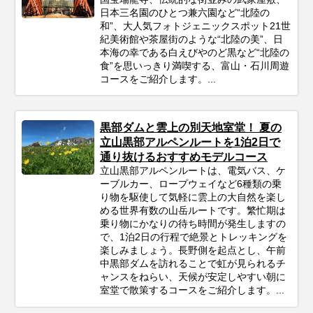
日本三名園のひとつ兼六園など“北陸の
和”、大人気フォトジェニックスポット21世
紀美術館や茶屋街のような“北陸の美”、日
本海の幸である白えびやのど黒など“北陸の
食”を思いっきり満喫する、富山・石川周遊
コースをご紹介します。...
黒部ダムと雲上の別天地室堂！ 夏の
立山黒部アルペンルートを1泊2日で
通り抜けるおすすめモデルコース
立山黒部アルペンルートは、電気バス、ケ
ーブルカー、ロープウェイなど6種類の乗
り物を駆使して気軽に雲上の大自然を楽し
める世界有数の山岳ルートです。繁忙期は
乗り物にかなりの待ち時間が発生しますの
で、1泊2日の行程で絶景とトレッキングを
楽しみましょう。長野側を起点とし、午前
中黒部ダムを訪れることで虹が見られるチ
ャンスをねらい、天候が安定しやすい朝に
室堂で散策するコースをご紹介します。...