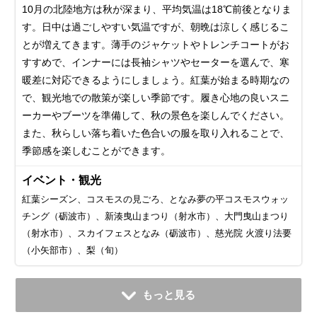
10月の北陸地方は秋が深まり、平均気温は18℃前後となりま
す。日中は過ごしやすい気温ですが、朝晩は涼しく感じるこ
とが増えてきます。薄手のジャケットやトレンチコートがお
すすめで、インナーには長袖シャツやセーターを選んで、寒
暖差に対応できるようにしましょう。紅葉が始まる時期なの
で、観光地での散策が楽しい季節です。履き心地の良いスニ
ーカーやブーツを準備して、秋の景色を楽しんでください。
また、秋らしい落ち着いた色合いの服を取り入れることで、
季節感を楽しむことができます。
イベント・観光
紅葉シーズン、コスモスの見ごろ、となみ夢の平コスモスウォッ
チング（砺波市）、新湊曳山まつり（射水市）、大門曳山まつり
（射水市）、スカイフェスとなみ（砺波市）、慈光院 火渡り法要
（小矢部市）、梨（旬）
11月
12月
1月
2月
3月
4月
5月
6月
7月
もっと見る
平均気温・降水量
平均気温・降水量
平均気温・降水量
平均気温・降水量
平均気温・降水量
平均気温・降水量
平均気温・降水量
平均気温・降水量
平均気温・降水量