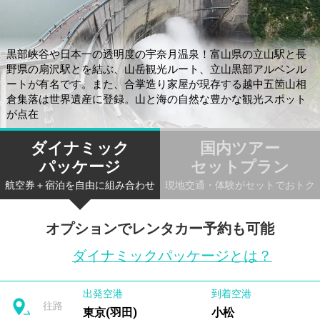
黒部峡谷や日本一の透明度の宇奈月温泉！富山県の立山駅と長
野県の扇沢駅とを結ぶ、山岳観光ルート、立山黒部アルペンル
ートが有名です。また、合掌造り家屋が現存する越中五箇山相
倉集落は世界遺産に登録。山と海の自然な豊かな観光スポット
が点在
ダイナミック
国内ツアー
パッケージ
セットプラン
航空券＋宿泊を自由に組み合わせ
現地交通・体験がセットでおトク
オプションでレンタカー予約も可能
ダイナミックパッケージとは？
出発空港
到着空港
往路
東京(羽田)
小松