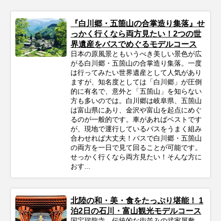
『白川郷・五箇山の合掌造り集落』せ
っかく行くなら両方見たい！2つの世
界遺産をバスでめぐるモデルコース
日本の原風景ともいうべき美しい景色が広
がる白川郷・五箇山の合掌造り集落。一度
は行ってみたい世界遺産として人気があり
ますが、知名度としては「白川郷」が圧倒
的に有名で、意外と「五箇山」を知らない
方も多いのでは。白川郷は岐阜県、五箇山
は富山県にあり、金沢や富山を起点にめぐ
るのが一般的です。車があればベストです
が、現地で運行しているバスをうまく組み
合わせれば大丈夫！バスで白川郷・五箇山
の両方を一日で見て回ることが可能です。
せっかく行くなら両方見たい！そんな方に
おす...
北陸の和・美・食をたっぷり堪能！ 1
泊2日の石川・富山観光モデルコース
国宝瑞龍寺、伝統的な街並みの武家屋敷、