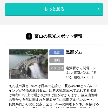
もっと見る
富山の観光スポット情報
黒部ダム
黒部
住所
アクセス
扇沢駅から関電トン
ネル 電気バスにて約
16分 往復3,200円
えん堤の高さ186mは日本一を誇り、長さ492mと左右のウ
イングが特徴の黒部ダム。圧巻の観光放水で流れでる水量
は毎秒10t以上で運が良ければ虹がかかります。後立山連峰
の豊かな自然に囲まれた扇沢が立山黒部アルペンルート、
長野県側からの出発点。全長5.4kmの関電トンネルを抜ける