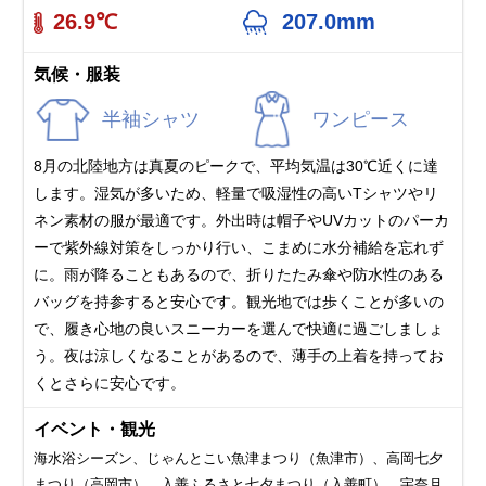
26.9℃
207.0mm
気候・服装
半袖シャツ
ワンピース
8月の北陸地方は真夏のピークで、平均気温は30℃近くに達
します。湿気が多いため、軽量で吸湿性の高いTシャツやリ
ネン素材の服が最適です。外出時は帽子やUVカットのパーカ
ーで紫外線対策をしっかり行い、こまめに水分補給を忘れず
に。雨が降ることもあるので、折りたたみ傘や防水性のある
バッグを持参すると安心です。観光地では歩くことが多いの
で、履き心地の良いスニーカーを選んで快適に過ごしましょ
う。夜は涼しくなることがあるので、薄手の上着を持ってお
くとさらに安心です。
イベント・観光
海水浴シーズン、じゃんとこい魚津まつり（魚津市）、高岡七夕
まつり（高岡市）、入善ふるさと七夕まつり（入善町）、宇奈月