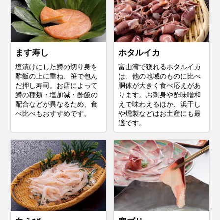
ます寿し
ホタルイカ
塩漬けにした鱒の切り身を
富山湾で獲れるホタルイカ
酢飯の上に重ね、笹で包ん
は、他の地域のものに比べ
だ押し寿司。お店によって
胴体が大きく食べ応えがあ
鱒の種類・塩加減・酢飯の
ります。お刺身や酢味噌和
配合などが異なるため、食
えで味わえるほか、浜干し
べ比べもおすすめです。
や燻製などはお土産にも最
適です。