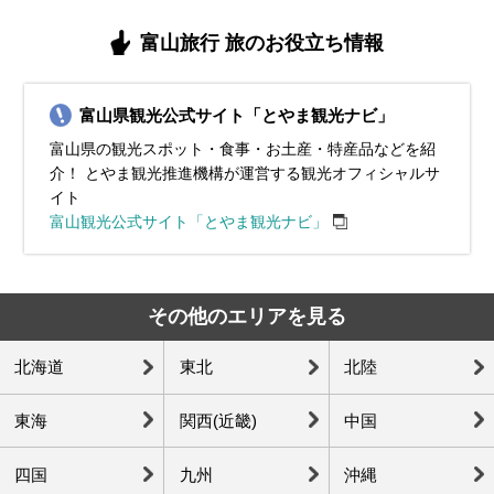
ード（入善町）、全日本チンドンコンクール（富山市）、石動曳
（南砺市）、寒ブリ（旬）、ゲンゲ（旬）
雪あかり祭り（南砺市）、ゲンゲ（旬）
ーション（富山市）、とやまスノーピアード（富山市）、チュー
祭（富山市）、城端曳山祭（南砺市）、伏木曳山祭 けんか山（高
り（射水市）、頼成の森 花しょうぶ祭り（砺波市）、庄川観光祭
紅葉シーズン、イルミネーションシーズン、庄川ゆずまつり（砺
海水浴シーズン、ふるさと龍宮まつり（滑川市）、舟見七夕祭り
山祭（小矢部市）、まるまげ祭り（氷見市）、滑川ほたるいか海
リップ公園KIRAKIRAミッション（砺波市）、ツゥインクルナイ
岡市）、越中だいもん凧まつり（射水市）、雪の大谷ウォーク
（砺波市）、津沢夜高あんどん祭（小矢部市）、となみ夜高まつ
波市）、つるぎフェスティバル（上市町）、環水公園 スイートイ
（入善町）、伏木港まつり（高岡市）、富山新港花火大会（射水
富山旅行 旅のお役立ち情報
上観光（滑川市）、立山黒部アルペンルート全線開通（立山
ト（射水市）、寒ブリ（旬）、ベニズワイガニ（旬）、ゲンゲ
（立山町）、シロエビ（旬）、ホタルイカ（旬）
り（砺波市）、雪の大谷ウォーク（～6/25まで・立山町）、シロ
ルミネーション（富山市）、ツゥインクルナイト（射水市）、ベ
市）、生地えびす祭り（黒部市）、福光ねつおくり七夕祭り（南
町）、雪の大谷ウォーク（立山町）、シロエビ（旬）、ホタルイ
（旬）
エビ（旬）
ニズワイガニ（旬）、庄川ゆず（旬）
砺市）、滑川のネブタ流し（滑川市）、シロエビ（旬）
カ（旬）
富山県観光公式サイト「とやま観光ナビ」
富山県の観光スポット・食事・お土産・特産品などを紹
介！ とやま観光推進機構が運営する観光オフィシャルサ
イト
富山観光公式サイト「とやま観光ナビ」
その他のエリアを見る
北海道
東北
北陸
東海
関西(近畿)
中国
四国
九州
沖縄