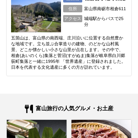
住所
富山県南砺市相倉611
アクセス
城端駅からバスで25
分
五箇山は、富山県の南西端、庄川沿いに位置する自然豊か
な地域です。立ち並ぶ合掌造りの建物、のどかな山村風
景、どこか懐かしい小さな山里が点在します。その中で、
相倉(あいのくら)集落と菅沼(すがぬま)集落が岐阜県白川郷
荻町集落と一緒に1995年 「世界遺産」に登録されました。
日本を代表する文化遺産に多くの方が訪れています。
富山旅行の人気グルメ・お土産