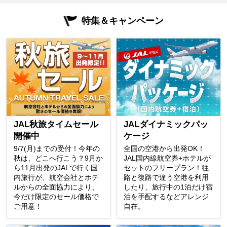
特集＆キャンペーン
JAL秋旅タイムセール
JALダイナミックパッ
開催中
ケージ
9/7(月)までの受付！今年の
全国の空港から出発OK！
秋は、どこへ行こう？9月か
JAL国内線航空券+ホテルが
ら11月出発のJALで行く国
セットのフリープラン！往
内旅行が、航空会社とホテ
路と復路で違う空港を利用
ルからの全面協力により、
したり、旅行中の1泊だけ宿
今だけ限定のセール価格で
泊を手配するなどアレンジ
ご用意！
自在。