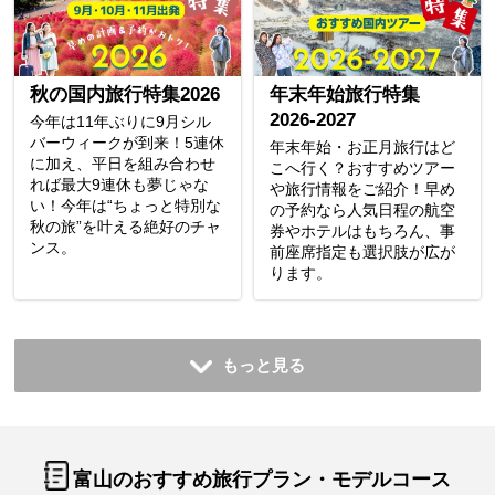
秋の国内旅行特集2026
年末年始旅行特集
2026-2027
今年は11年ぶりに9月シル
バーウィークが到来！5連休
年末年始・お正月旅行はど
に加え、平日を組み合わせ
こへ行く？おすすめツアー
れば最大9連休も夢じゃな
や旅行情報をご紹介！早め
い！今年は“ちょっと特別な
の予約なら人気日程の航空
秋の旅”を叶える絶好のチャ
券やホテルはもちろん、事
ンス。
前座席指定も選択肢が広が
ります。
もっと見る
富山のおすすめ旅行プラン・モデルコース