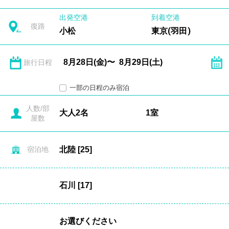
出発空港
到着空港
復路
小松
東京(羽田)
旅行日程
一部の日程のみ宿泊
人数/部
屋数
宿泊地