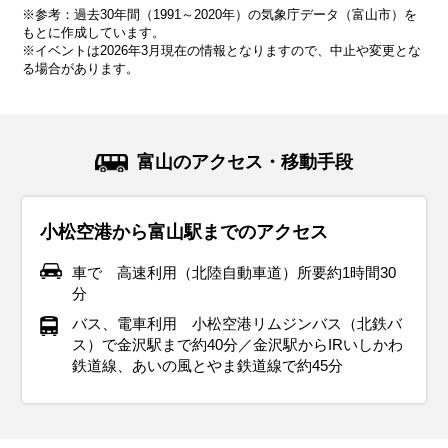
※参考：過去30年間（1991～2020年）の気象庁データ（富山市）を
11.2℃
5.7℃
3.0℃
3.4℃
6.9℃
12.3℃
17.5℃
21.4℃
25.5℃
224.8mm
281.6mm
259.0mm
171.7mm
164.6mm
134.5mm
122.8mm
172.6mm
245.6mm
もとに作成しています。
※イベントは2026年3月現在の情報となりますので、中止や変更とな
る場合があります。
気候・服装
気候・服装
気候・服装
気候・服装
気候・服装
気候・服装
気候・服装
気候・服装
気候・服装
スプリング
ダウン
ダウン
ダウン
コート
コート
コート
コート
コート
パーカー
長袖シャツ
半袖シャツ
ジャケット
ジャケット
ジャケット
カーディガン
レインコート
ワンピース
コート
ジャケット
ジャケット
ジャケット
11月の北陸地方は紅葉が見頃を迎え、秋らしい景色が広がる
12月の北陸地方は冬本番。平均気温は6℃前後で、最低気温
1月の北陸地方は寒さが厳しい季節です。平均気温は約3℃
2月の北陸地方は平均気温は5℃程度ですが、雪が多いので防
3月の北陸地方は冬から春への移り変わりを感じる季節。平
4月の北陸地方は春本番！桜が咲き誇り、暖かい日が増える
5月の北陸地方は春から初夏への移り変わりを感じる季節で
6月の北陸地方は梅雨入りし、雨の日が多くなります。平均
7月の北陸地方は夏本番！平均気温は25℃〜30℃とかなり暑
富山のアクセス・移動手段
季節です。平均気温は11℃前後で、昼間は穏やかですが、朝
が0℃に近づく日もあります。厚手のコートやダウンジャケッ
で、最低気温が0℃を下回ることも。さらに、北陸特有の「湿
水対策は必須です。厚手のアウターに加えて、防水性の高い
均気温は8℃前後と少し暖かくなりますが、朝晩はまだ肌寒さ
季節です。平均気温は12℃前後で、薄手のジャケットやスプ
す。平均気温は16℃前後で、日中は20℃を超える暖かい日も
気温は20℃前後で、湿度も高め。服装は通気性が良く、速乾
く、湿度も高くて蒸し暑い日が続きます。服装は通気性の良
晩は冷え込むことが多くなります。ウール素材のコートや厚
トを着て、しっかり防寒対策をしましょう。インナーにはヒ
った雪」が降りやすい時期でもあります。服装は防寒重視
ブーツで足元をしっかり守りましょう。インナーはヒートテ
が残ります。服装は薄手のダウンジャケットや中綿コートが
リングコートが活躍します。インナーには薄手のセーターや
あります。薄手のジャケットやカーディガンがちょうど良
性のある素材を選ぶのがおすすめです。半袖シャツや薄手の
いTシャツやショートパンツで軽装が基本です。紫外線対策
小松空港から富山駅までのアクセス
手のジャケットがぴったりで、インナーにはセーターやター
ートテックやフリース素材を取り入れると、寒い日でも快適
で、厚手のコートやダウンジャケットが必須。足元には防水
ックや厚手のセーターでしっかり保温を。北陸地方は風が強
おすすめ。インナーには厚手のセーターや長袖シャツを着
長袖シャツを合わせて、朝晩の寒さ対策にカーディガンを持
く、朝晩の涼しさには軽く羽織れるアイテムが便利です。半
パンツを基本に、必要に応じて軽めのジャケットを羽織ると
として、帽子やサングラス、日焼け止めをしっかり使いまし
トルネックを合わせて体をしっかり温めましょう。足元には
に過ごせます。手袋やマフラー、帽子などの防寒小物も忘れ
性のある滑りにくいソールのブーツがおすすめです。インナ
い日も多いので、風を通しにくい素材のコートを選ぶとさら
て、日中はカーディガンなどで調整できると便利です。ま
ち歩くと安心です。観光でたくさん歩くことを考えて、履き
袖シャツや薄手のパンツを取り入れた軽やかなコーデで、観
便利です。雨対策として、防水性のあるジャケットやレイン
ょう。ただし、冷房が効いた屋内や公共交通機関では寒く感
車で 高速利用（北陸自動車道）所要約1時間30
ブーツを選んで、寒さから守りながら観光中も快適に過ごせ
ずに準備してください。降雪がある場合には、防水性の高い
ーにはヒートテックやフリース素材を取り入れて、しっかり
に快適です。屋外観光では重ね着で体温調整しやすい服装が
た、雨が降る日が多いので、防水性のある靴や折りたたみ傘
心地の良いスニーカーがおすすめ。雨が降る日もあるので、
光も快適に楽しめます。晴れた日が多いですが、急な雨に備
コートを持参すると安心。靴は防水加工されたスニーカーや
じることがあるので、薄手のカーディガンやストールを持ち
分
ます。観光地では冷えを感じることもあるので、ストールや
ブーツと滑りにくいソールを選ぶことが大切です。冬のイル
重ね着を。手袋、マフラー、帽子などの小物も忘れずに準備
おすすめ。雪道で滑らないアイテムがあれば、街歩きも安心
を持っておくと安心。春の訪れを楽しめる庭園や街歩きに
防水性のある靴や傘を準備しておくと快適に過ごせます。
えて折りたたみ傘を持っておくと安心です。観光でたくさん
レインシューズを選ぶと、雨の日でも快適に観光を楽しめま
歩くと便利です。足元には通気性の良いサンダルや軽量スニ
バス、電車利用 小松空港リムジンバス（北鉄バ
手袋を携帯しておくと安心です。秋の北陸地方ならではの美
ミネーションや伝統的な年末行事を楽しむためには、温かさ
して、寒さに負けず快適に過ごしましょう。
して楽しめます。
は、動きやすい服装で出かけましょう。
歩く場合は、クッション性のあるスニーカーを履いて足元も
す。さらに、屋外観光の際は荷物が濡れないように防水バッ
ーカーを選んで、長時間の散策でも快適に過ごせます。夜は
ス）で金沢駅まで約40分／金沢駅からIRいしかわ
イベント・観光
しい庭園や茶屋街を訪れる際には、季節感を意識したスタイ
と動きやすさを兼ね備えた服装がポイントです。
快適に。
グも用意しておくと安心です。
花火大会などのイベントが多いので、軽めの羽織ものを用意
鉄道線、あいの風とやま鉄道線で約45分
イベント・観光
イベント・観光
イベント・観光
桜の見ごろ、チューリップの見ごろ、高岡桜まつり（高岡市）、
リングで旅行をさらに楽しみましょう。
しておくと良いでしょう。
イベント・観光
イベント・観光
イベント・観光
庄川峡桜まつり（砺波市）、となみチューリップフェア（砺波
雪景色、ウィンタースポーツシーズン、加茂神社 鰤分け神事（射
雪景色、ウィンタースポーツシーズン、梅の見ごろ、牛岳スノー
梅の見ごろ、山町筋のひなまつり（高岡市）、ホタルイカ（旬）
イベント・観光
イベント・観光
市）、あさひ舟川 春の四重奏（朝日町）、にゅうぜんフラワーロ
水市）、日本海高岡なべ祭り（高岡市）、四季の五箇山 雪あかり
フェスタ、宇奈月温泉雪のカーニバル（黒部市）、南砺ふくみつ
雪景色、イルミネーションシーズン、環水公園 スイートイルミネ
高岡御車山祭（高岡市）、福野夜高祭（南砺市）、越中八尾曳山
あじさいの見ごろ、花菖蒲の見ごろ、太閤山ランド あじさいまつ