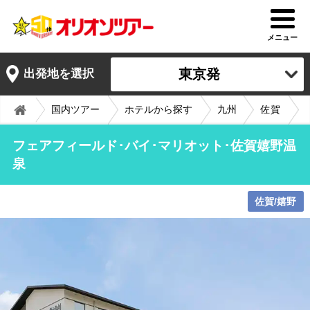
メニュー
東京発
出発地を選択
国内ツアー
ホテルから探す
九州
佐賀
フェアフィールド･バイ･マリオット･佐賀嬉野温
泉
佐賀/嬉野