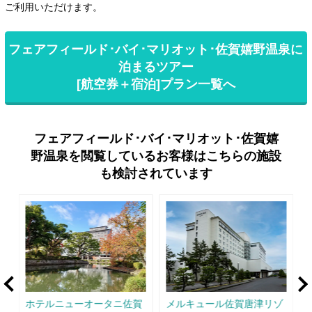
ご利用いただけます。
フェアフィールド･バイ･マリオット･佐賀嬉野温泉に
泊まるツアー
[航空券＋宿泊]プラン一覧へ
フェアフィールド･バイ･マリオット･佐賀嬉
野温泉を閲覧しているお客様はこちらの施設
も検討されています
rev
Ne
ゾ
ホテルニューオータニ佐賀
メルキュール佐賀唐津リゾ