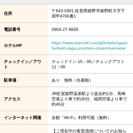
〒843-0301 佐賀県嬉野市嬉野町大字下
住所
宿甲4765番1
電話番号
0954-27-8655
https://www.marriott.com/ja/hotels/ngssu-
ホテルHP
fairfield-saga-ureshino-onsen/overview/
チェックイン／アウ
チェックイン 15：00／チェックアウト
ト
11：00
駐車場
あり 無料（先着順）
JR佐賀嬉野温泉駅より徒歩約1分、長崎
アクセス
空港より車で約30分、福岡空港より車で
約45分
インターネット関連
全館『Wi-Fi』利用可能（無料）
【ご滞在中の客室清掃についてのお知ら