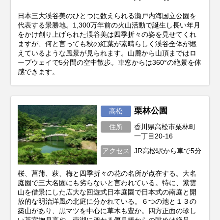
日本三大渓谷美のひとつに数えられる瀬戸内海国立公園を
代表する景勝地。1,300万年前の火山活動で誕生し長い年月
をかけ創り上げられた渓谷美は四季折々の姿を見せてくれ
ますが、何と言っても秋の紅葉が素晴らしく渓谷全体が燃
えているような風景が見られます。山麓から山頂まではロ
ープウェイで5分間の空中散歩。車窓からは360°の絶景を体
感できます。
栗林公園
高松
住所
香川県高松市栗林町
一丁目20-16
アクセス
JR高松駅から車で5分
桜、菖蒲、萩、梅と四季折々の花の名所が点在する。大名
庭園で三大名園にも劣らないと言われている。特に、紫雲
山を借景にした広大な回遊式日本庭園で日本式の南庭と開
放的な明治洋風の北庭に分かれている。６つの池と１３の
築山があり、黒マツを中心に草木も豊か。四方正面の珍し