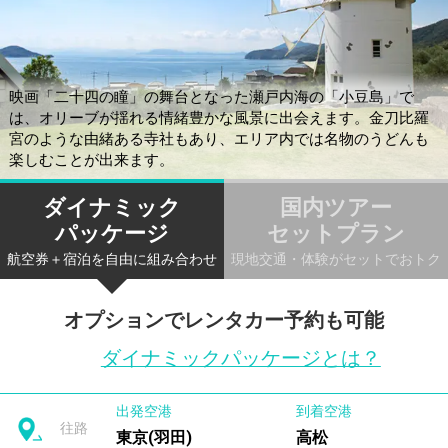
映画「二十四の瞳」の舞台となった瀬戸内海の「小豆島」で
は、オリーブが揺れる情緒豊かな風景に出会えます。金刀比羅
宮のような由緒ある寺社もあり、エリア内では名物のうどんも
楽しむことが出来ます。
ダイナミック
国内ツアー
パッケージ
セットプラン
航空券＋宿泊を自由に組み合わせ
現地交通・体験がセットでおトク
オプションでレンタカー予約も可能
ダイナミックパッケージとは？
出発空港
到着空港
往路
東京(羽田)
高松