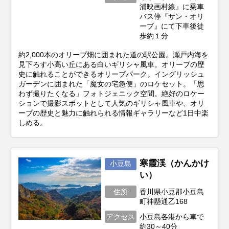
浦映画村線』に乗車
バス停『サン・オリ
ーブ』にて下車後徒
歩約１分
約2,000本のオリーブ畑に囲まれた道の駅公園。瀬戸内海を
見下ろす小高い丘にある白いギリシャ風車。オリーブの歴
史に触れることができるオリーブパーク。イングリッシュ
ガーデンに囲まれた「魔女の宅急便」のロケセット。「思
わず撮りたくなる」フォトジェニック空間。絶好のロケー
ションで撮影スポットとして人気のギリシャ風車や、オリ
ーブの歴史と魅力に触れられる情報ギャラリーなど1日中楽
しめる。
寒霞渓（かんかけ
小豆島
い）
住所
香川県小豆郡小豆島
町神懸通乙168
アクセス
小豆島各港から車で
約30～40分