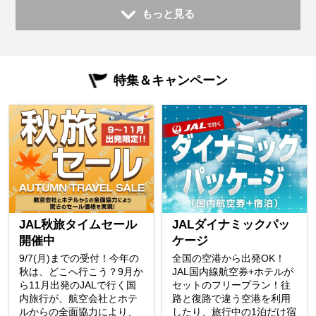
もっと見る
特集＆キャンペーン
JAL秋旅タイムセール
JALダイナミックパッ
開催中
ケージ
9/7(月)までの受付！今年の
全国の空港から出発OK！
秋は、どこへ行こう？9月か
JAL国内線航空券+ホテルが
ら11月出発のJALで行く国
セットのフリープラン！往
内旅行が、航空会社とホテ
路と復路で違う空港を利用
ルからの全面協力により、
したり、旅行中の1泊だけ宿