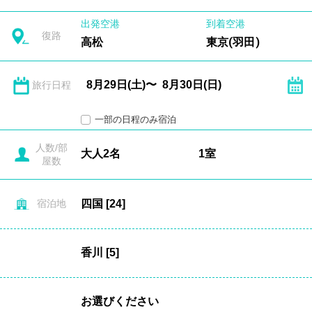
出発空港
到着空港
復路
高松
東京(羽田)
旅行日程
一部の日程のみ宿泊
人数/部
屋数
宿泊地