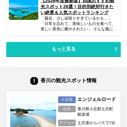
【2026年度最新版】四国おすすめ観
光スポット26選！目的別絶対行きた
い絶景＆人気スポットランキング
「最近、少し頑張りすぎているかも…」
「日常を忘れて、美味しいものを食べて、
美しい景色に癒やされたい」 そんな風に感
じているあなたに、今もっともおすすめし
たい旅先が『四国』です。 四国には、香川
のアートと絶景、愛媛の歴史ある温泉、徳
もっと見る
島の大迫力の自然、そして高知の透き通る
清流と、4県それぞれに全く異なる魅力が
詰まっています。美味しい海の幸や山の
幸、そして温かい人情に触れる旅は、きっ
と凝り固まった心を優しくほぐしてくれる
はずです。 この記事では、プロのツアーコ
香川の観光スポット情報
ーディネーターが、2026年の最新トレンド
から地元で愛され続ける定番スポットま
で、四国の魅力を存分に味わえる観光地を
一つずつ厳選してご紹介します。あなたの
エンジェルロード
小豆島
旅を彩るヒントが、きっとここに見つかり
住所
香川県小豆郡土庄町
ます。
銀波浦
アクセス
土庄港からバスで7分