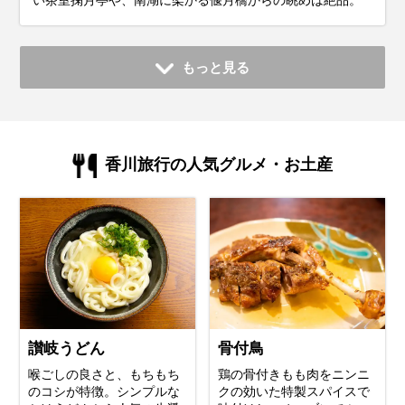
い茶室掬月亭や、南湖に架かる偃月橋からの眺めは絶品。
もっと見る
香川旅行の人気グルメ・お土産
讃岐うどん
骨付鳥
喉ごしの良さと、もちもち
鶏の骨付きもも肉をニンニ
のコシが特徴。シンプルな
クの効いた特製スパイスで