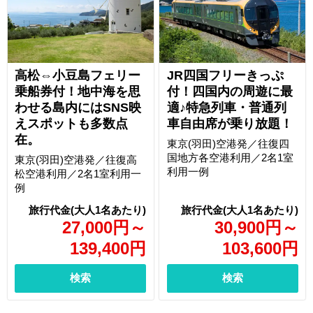
高松⇔小豆島フェリー
JR四国フリーきっぷ
乗船券付！地中海を思
付！四国内の周遊に最
わせる島内にはSNS映
適♪特急列車・普通列
えスポットも多数点
車自由席が乗り放題！
在。
東京(羽田)空港発／往復四
国地方各空港利用／2名1室
東京(羽田)空港発／往復高
利用一例
松空港利用／2名1室利用一
例
27,000
円
～
30,900
円
～
139,400
円
103,600
円
検索
検索