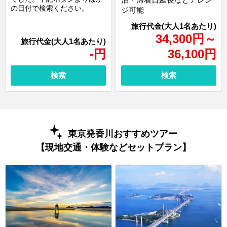
の日付で検索ください。
ジ可能
34,300
円
～
-
円
36,100
円
検索
検索
東京発香川おすすめツアー
【現地交通・体験などセットプラン】