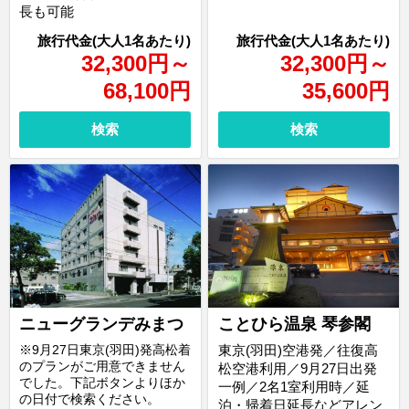
長も可能
32,300
円
～
32,300
円
～
68,100
円
35,600
円
検索
検索
ニューグランデみまつ
ことひら温泉 琴参閣
※9月27日東京(羽田)発高松着
東京(羽田)空港発／往復高
のプランがご用意できません
松空港利用／9月27日出発
でした。下記ボタンよりほか
一例／2名1室利用時／延
の日付で検索ください。
泊・帰着日延長などアレン