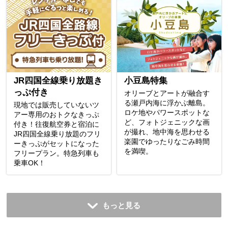
JR四国全線乗り放題き
小豆島特集
っぷ付き
オリーブとアートが融合す
る瀬戸内海に浮かぶ離島。
現地では販売していないツ
ロケ地やパワースポットな
アー専用のおトクなきっぷ
ど、フォトジェニックな画
付き！往復航空券と宿泊に
が撮れ、地中海を思わせる
JR四国全線乗り放題のフリ
楽園でゆったりなごみ時間
ーきっぷがセットになった
を満喫。
フリープラン。特急列車も
乗車OK！
もっと見る