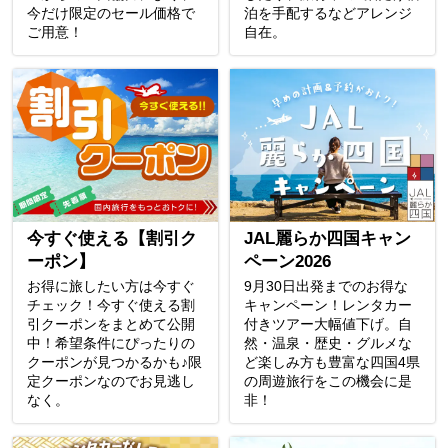
今だけ限定のセール価格で
泊を手配するなどアレンジ
ご用意！
自在。
今すぐ使える【割引ク
JAL麗らか四国キャン
ーポン】
ペーン2026
お得に旅したい方は今すぐ
9月30日出発までのお得な
チェック！今すぐ使える割
キャンペーン！レンタカー
引クーポンをまとめて公開
付きツアー大幅値下げ。自
中！希望条件にぴったりの
然・温泉・歴史・グルメな
クーポンが見つかるかも♪限
ど楽しみ方も豊富な四国4県
定クーポンなのでお見逃し
の周遊旅行をこの機会に是
なく。
非！