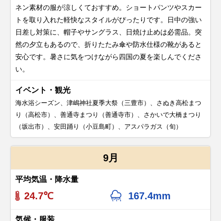
ネン素材の服が涼しくておすすめ。ショートパンツやスカー
トを取り入れた軽快なスタイルがぴったりです。日中の強い
日差し対策に、帽子やサングラス、日焼け止めは必需品。突
然の夕立もあるので、折りたたみ傘や防水仕様の靴があると
安心です。暑さに気をつけながら四国の夏を楽しんでくださ
い。
イベント・観光
海水浴シーズン、津嶋神社夏季大祭（三豊市）、さぬき高松まつ
り（高松市）、善通寺まつり（善通寺市）、さかいで大橋まつり
（坂出市）、安田踊り（小豆島町）、アスパラガス（旬）
9月
平均気温・降水量
24.7℃
167.4mm
気候・服装