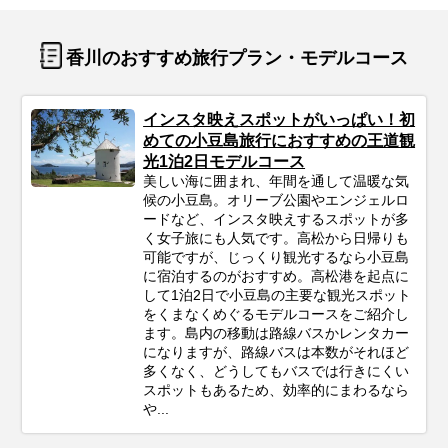
香川のおすすめ旅行プラン・モデルコース
インスタ映えスポットがいっぱい！初
めての小豆島旅行におすすめの王道観
光1泊2日モデルコース
美しい海に囲まれ、年間を通して温暖な気
候の小豆島。オリーブ公園やエンジェルロ
ードなど、インスタ映えするスポットが多
く女子旅にも人気です。高松から日帰りも
可能ですが、じっくり観光するなら小豆島
に宿泊するのがおすすめ。高松港を起点に
して1泊2日で小豆島の主要な観光スポット
をくまなくめぐるモデルコースをご紹介し
ます。島内の移動は路線バスかレンタカー
になりますが、路線バスは本数がそれほど
多くなく、どうしてもバスでは行きにくい
スポットもあるため、効率的にまわるなら
や...