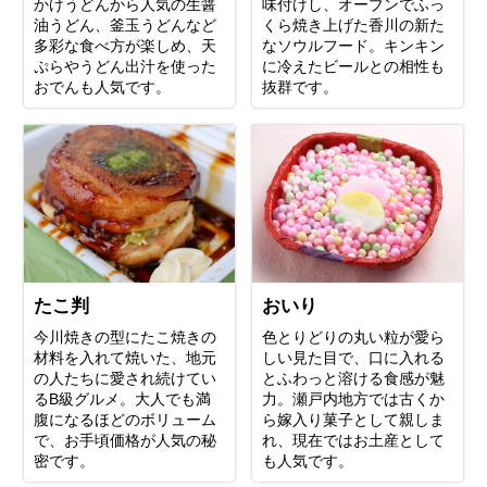
かけうどんから人気の生醤
味付けし、オーブンでふっ
油うどん、釜玉うどんなど
くら焼き上げた香川の新た
多彩な食べ方が楽しめ、天
なソウルフード。キンキン
ぷらやうどん出汁を使った
に冷えたビールとの相性も
おでんも人気です。
抜群です。
たこ判
おいり
今川焼きの型にたこ焼きの
色とりどりの丸い粒が愛ら
材料を入れて焼いた、地元
しい見た目で、口に入れる
の人たちに愛され続けてい
とふわっと溶ける食感が魅
るB級グルメ。大人でも満
力。瀬戸内地方では古くか
腹になるほどのボリューム
ら嫁入り菓子として親しま
で、お手頃価格が人気の秘
れ、現在ではお土産として
密です。
も人気です。