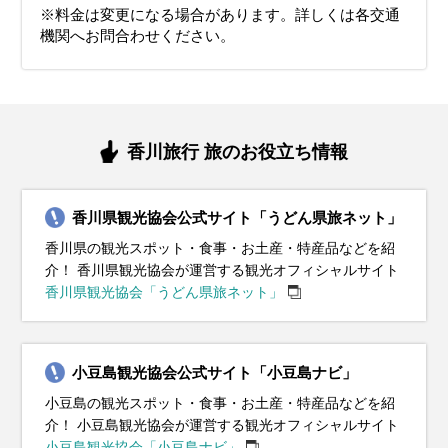
四国ではイルミネーションや年末イベントも楽しめるので、
さ対策を万全にして四国観光を楽しんでください。
おくと安心です。
ーカーやサンダルで、四国の自然や文化を楽しんでくださ
ください。
んでください。
※料金は変更になる場合があります。詳しくは各交通
イベント・観光
イベント・観光
紅葉シーズン、イルミネーションシーズン、獅子舞王国さぬき
防寒をしっかりして素敵な冬の旅を満喫してください。
い。
機関へお問合わせください。
イベント・観光
イベント・観光
イベント・観光
イベント・観光
（高松市）、空海まつり（善通寺市）、オリーブ（旬）、オリー
梅の見ごろ、スイセンの見ごろ、男木島灯台水仙まつり（高松
梅の見ごろ、桜の見ごろ、引田ひなまつり（東かがわ市）、アス
イベント・観光
イベント・観光
ブハマチ（旬）、オリーブマダイ（旬）、香川本鷹（旬）、金時
市・男木島）、坂出天狗まつり（坂出市）、引田ひなまつり（東
パラガス（旬）
イルミネーションシーズン、櫃石ももて祭（坂出市）、とんど
桜の見ごろ、芝桜の見ごろ、菜の花の見ごろ、四国こんぴら歌舞
オリーブの花の見ごろ、アジサイの見ごろ、塩江ほたるまつり
海水浴シーズン、かんおんじ銭形まつり（観音寺市）、庵治の船
にんじん（旬）
かがわ市）
（小豆島町）、さぬき七福神めぐり（高松市・丸亀市など）、高
伎大芝居（琴平町）、桜花祭（金刀比羅宮・琴平町）、たどつさ
（塩江町）
祭り（高松市）、ひまわり祭り（まんのう町）、いけのべ七夕ま
イルミネーションシーズン、国営讃岐まんのう公園「ウィンター
菜の花の見ごろ、オリーブの花の見ごろ、丸亀お城まつり（丸亀
松市消防出初め式（高松市）
くらまつり（多度津町）、オリーブサーモン（旬）、アスパラガ
つり（三木町）白鳥神社 夏越祭（東かがわ市）、アスパラガス
ファンタジー」、サンポート高松 イルミネーション、オリーブ
市）、引田戦国お城まつり（東かがわ市）、オリーブサーモン
ス（旬）
（旬）
（旬）、オリーブハマチ（旬）、金時にんじん（旬）
（旬）
香川旅行 旅のお役立ち情報
香川県観光協会公式サイト「うどん県旅ネット」
香川県の観光スポット・食事・お土産・特産品などを紹
介！ 香川県観光協会が運営する観光オフィシャルサイト
香川県観光協会「うどん県旅ネット」
小豆島観光協会公式サイト「小豆島ナビ」
小豆島の観光スポット・食事・お土産・特産品などを紹
介！ 小豆島観光協会が運営する観光オフィシャルサイト
小豆島観光協会「小豆島ナビ」