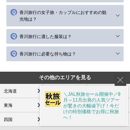
香川旅行の女子旅・カップルにおすすめの観
光地は？
香川旅行に適した服装は？
香川旅行に必要な持ち物は？
その他のエリアを見る
北海道
東北
北陸
＼JAL秋旅セール開催中／9
月～11月出発の人気ツアー
東海
関西(近畿)
中国
が驚きの大幅値下げ！今だ
けの特別価格でお得に秋旅
へ！
四国
九州
沖縄