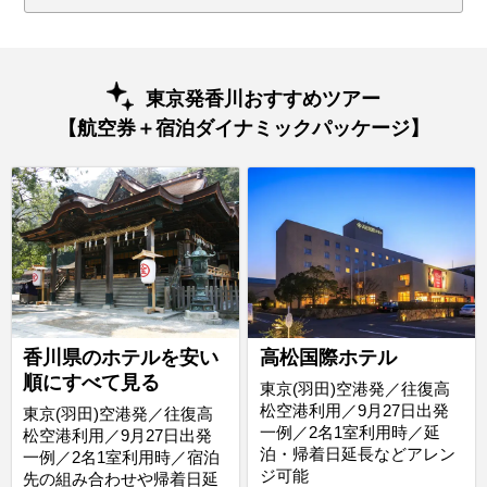
東京発香川おすすめツアー
【航空券＋宿泊ダイナミックパッケージ】
香川県のホテルを安い
高松国際ホテル
順にすべて見る
東京(羽田)空港発／往復高
松空港利用／9月27日出発
東京(羽田)空港発／往復高
一例／2名1室利用時／延
松空港利用／9月27日出発
泊・帰着日延長などアレン
一例／2名1室利用時／宿泊
ジ可能
先の組み合わせや帰着日延