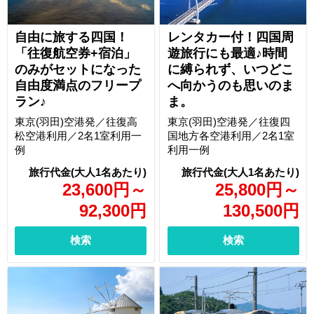
自由に旅する四国！
レンタカー付！四国周
「往復航空券+宿泊」
遊旅行にも最適♪時間
のみがセットになった
に縛られず、いつどこ
自由度満点のフリープ
へ向かうのも思いのま
ラン♪
ま。
東京(羽田)空港発／往復高
東京(羽田)空港発／往復四
松空港利用／2名1室利用一
国地方各空港利用／2名1室
例
利用一例
23,600
円
～
25,800
円
～
92,300
円
130,500
円
検索
検索