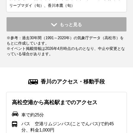
リーブマダイ（旬）、香川本鷹（旬）
11月
12月
1月
2月
3月
4月
5月
6月
7月
もっと見る
平均気温・降水量
平均気温・降水量
平均気温・降水量
平均気温・降水量
平均気温・降水量
平均気温・降水量
平均気温・降水量
平均気温・降水量
平均気温・降水量
※参考：過去30年間（1991～2020年）の気象庁データ（高松市）を
13.2℃
8.1℃
5.9℃
6.3℃
9.4℃
14.7℃
19.8℃
23.3℃
27.5℃
55.0mm
46.7mm
39.4mm
45.8mm
81.4mm
74.6mm
100.9mm
153.1mm
159.8mm
もとに作成しています。
※イベント掲載情報は2026年4月時点のものとなり、中止や変更とな
っている場合があります。
気候・服装
気候・服装
気候・服装
気候・服装
気候・服装
気候・服装
気候・服装
気候・服装
気候・服装
スプリング
スプリング
ダウン
ダウン
ダウン
ニット
コート
コート
コート
コート
カーディガン
長袖シャツ
半袖シャツ
ジャケット
ジャケット
長袖シャツ
レインコート
ワンピース
コート
ジャケット
ジャケット
ジャケット
コート
11月の四国は秋の終わりが感じられる季節で、平均気温は
12月の四国は本格的な冬の寒さがやってきます。平均気温は
1月の四国はまさに冬本番。平均気温は6℃前後で、日によっ
2月の四国は1月と同じく寒さが続きますが、だんだん日差し
3月の四国は春の気配が感じられる季節。平均気温は10℃前
4月の四国は春本番。桜が満開になるベストシーズンです。
5月の四国は初夏の爽やかな気候で、観光にもぴったりな季
6月の四国は梅雨入りの時期で、雨の日が増えてきます。平
7月の四国は夏本番！気温は30℃近くまで上がり、湿度も高
香川のアクセス・移動手段
14℃前後。日中は穏やかで過ごしやすいですが、朝晩は冷え
9℃前後で、最低気温が5℃を下回る日も。厚手のコートやダ
ては最低気温が0℃以下になることもあります。厚手のコート
が強くなってくる季節です。平均気温は7℃くらいで、寒暖差
後ですが、寒暖差がまだ大きいのが特徴。薄手のダウンや中
平均気温は15℃前後で、日中はとても過ごしやすいですが、
節。平均気温は20℃前後で、日中は25℃近くまで上がる暖か
均気温は23℃くらいで、湿度が高く蒸し暑く感じることもあ
く蒸し暑い日が続きます。服装は通気性の良いTシャツやシ
込むことが多いので、厚手のカーディガンや軽いコートを用
ウンジャケットが必須で、インナーにはヒートテックやフリ
やダウンジャケットでしっかり防寒しましょう。インナーに
があるのが特徴。厚手のアウターやダウンコートはまだ手放
綿入りのコートをうまく活用しましょう。インナーには長袖
朝晩は少し涼しく感じることも。服装は薄手のジャケットや
い日もあります。服装は薄手のカーディガンや軽いジャケッ
ります。服装は通気性の良いシャツや薄手のパンツがおすす
ョートパンツがぴったり。日差しが強いので、帽子やサング
高松空港から高松駅までのアクセス
意しておくと安心です。インナーにはセーターやタートルネ
ース素材を取り入れると安心。手袋やマフラー、帽子などの
はヒートテックやフリース素材のシャツが便利です。手袋、
せませんが、日中は暖かくなることもあるので、軽めのセー
シャツやセーターを選んで、重ね着で体温調整しやすい服装
トレンチコートがちょうどいいです。インナーには長袖シャ
トがおすすめ。日中は半袖シャツや軽めのパンツ、スカート
め。防水性のあるジャケットやレインコート、折りたたみ傘
ラスでしっかり紫外線対策をしましょう。観光地や電車の中
ックを着て、しっかり暖かさをキープしましょう。足元は防
防寒小物も活用して、しっかり寒さ対策をしましょう。観光
マフラー、帽子なんかもプラスすれば冷たい風対策はバッチ
ターや長袖シャツをインナーに選ぶと便利です。朝晩の冷え
がおすすめです。日中は暖かく感じる日も増えてくるので、
ツや薄手のセーターを選んで、寒暖差に対応できる重ね着ス
でも快適に過ごせます。朝晩は少し涼しいこともあるので、
を持っておくと安心です。靴は防水加工されたスニーカーや
は冷房が効いていることが多いので、薄手のカーディガンや
車で約25分
寒性のあるスニーカーやブーツがおすすめです。
中に冷えを感じにくくするために、滑りにくいソールのブー
リ！足元は滑りにくいソールのスニーカーやブーツがおすす
込み対策には手袋やマフラーがあると安心。観光中にカイロ
薄手のカーディガンや軽めのジャケットでも十分対応できま
タイルがおすすめ。観光で歩き回るなら、履き心地の良いス
脱ぎ着しやすいスタイルがベスト。紫外線対策として帽子や
レインシューズが便利で、雨の日でも快適に移動できます。
ストールがあると便利です。長時間歩くなら、軽くて通気性
バス 空港リムジンバス(ことでんバス)で約45
ツや防寒性のあるスニーカーを履くのがおすすめです。冬の
めです。冬ならではの風情を楽しめる観光地も多いので、寒
を持っておくのもおすすめです。
す。
ニーカーが快適です。急な雨に備えて折りたたみ傘を持って
日焼け止めもあると安心です。観光するなら動きやすいスニ
雨具を上手に使って、梅雨の季節でも四国の魅力を楽しんで
の良いスニーカーがおすすめ。暑さに負けず四国観光を楽し
分、料金1,000円
イベント・観光