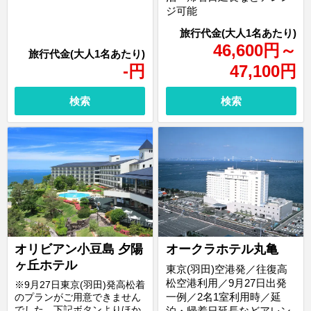
ジ可能
46,600
円
～
-
円
47,100
円
検索
検索
オリビアン小豆島 夕陽
オークラホテル丸亀
ヶ丘ホテル
東京(羽田)空港発／往復高
松空港利用／9月27日出発
※9月27日東京(羽田)発高松着
一例／2名1室利用時／延
のプランがご用意できません
でした。下記ボタンよりほか
泊・帰着日延長などアレン