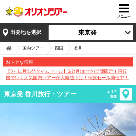
メニュー
東京発
出発地を選択
国内ツアー
四国
香川
おトクな情報
【9～11月出発タイムセール】9/7(月)までの期間限定！飛行
機で行く人気国内ツアーが大幅値下げ！秋旅セール開催中！
エリア
東京発 香川旅行・ツアー
変更