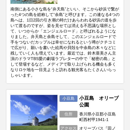
南側にある小さな島を“弁天島”といい、そこから砂浜で繋が
った4つの島を総称して“余島”と呼びます。この連なる4つの
島へは、1日2回の引き潮の時だけあらわれる砂浜の道を歩
いて渡るのですが、姿を見せては消える不思議な場所とし
て、いつからか「エンジェルロード」と呼ばれるようにな
りました。弁天島と余島そして、このエンジェルロードで
手をつないだカップルは幸せになれるという噂がクチコミ
で広がり、願いを書いた絵馬や貝殻を中余島の木々などに
残していく人も増えています。最近では、鈴木亜美さん主
演のドラマTBS愛の劇場ラブレターの中で「秘密の島」と
して登場するなど、メディアで取り上げられる機会も多く
なりロケ地を一目見ようと訪れる観光客もたくさんいらっ
しゃいます。
小豆島 オリーブ
小豆島
公園
住所
香川県小豆郡小豆島
町西村甲1941-1
アクセス
オリーブバス『田ノ