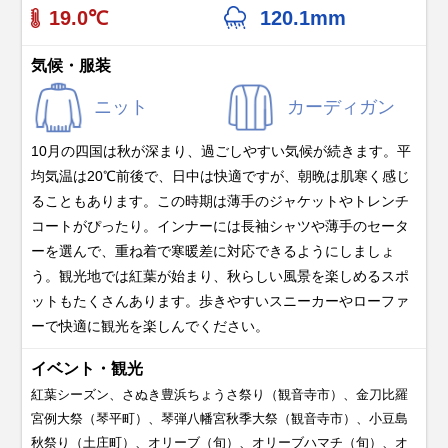
19.0℃
120.1mm
気候・服装
ニット
カーディガン
10月の四国は秋が深まり、過ごしやすい気候が続きます。平
均気温は20℃前後で、日中は快適ですが、朝晩は肌寒く感じ
ることもあります。この時期は薄手のジャケットやトレンチ
コートがぴったり。インナーには長袖シャツや薄手のセータ
ーを選んで、重ね着で寒暖差に対応できるようにしましょ
う。観光地では紅葉が始まり、秋らしい風景を楽しめるスポ
ットもたくさんあります。歩きやすいスニーカーやローファ
ーで快適に観光を楽しんでください。
イベント・観光
紅葉シーズン、さぬき豊浜ちょうさ祭り（観音寺市）、金刀比羅
宮例大祭（琴平町）、琴弾八幡宮秋季大祭（観音寺市）、小豆島
秋祭り（土庄町）、オリーブ（旬）、オリーブハマチ（旬）、オ