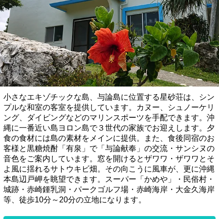
小さなエキゾチックな島、与論島に位置する星砂荘は、シン
プルな和室の客室を提供しています。カヌー、シュノーケリ
ング、ダイビングなどのマリンスポーツを手配できます。沖
縄に一番近い島ヨロン島で３世代の家族でお迎えします。夕
食の食材には島の素材をメインに提供。また、食後同宿のお
客様と黒糖焼酎「有泉」で「与論献奉」の交流・サンシヌの
音色をご案内しています。窓を開けるとザワワ・ザワワとそ
よ風に揺れるサトウキビ畑。その向こうに風車が、更に沖縄
本島辺戸岬を眺望できます。スーパー「かめや」・民俗村・
城跡・赤崎鍾乳洞・パークゴルフ場・赤崎海岸・大金久海岸
等、徒歩10分～20分の立地になります。