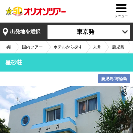
メニュー
東京発
出発地を選択
国内ツアー
ホテルから探す
九州
鹿児島
星砂荘
鹿児島/与論島