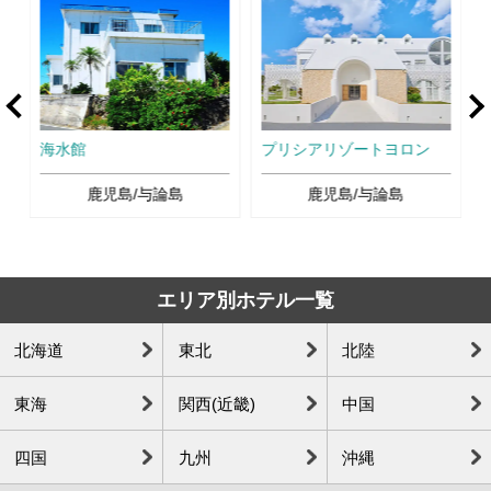
rev
Ne
海水館
プリシアリゾートヨロン
鹿児島/与論島
鹿児島/与論島
エリア別ホテル一覧
北海道
東北
北陸
東海
関西(近畿)
中国
四国
九州
沖縄