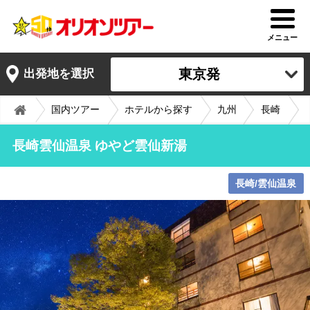
メニュー
東京発
出発地を選択
国内ツアー
ホテルから探す
九州
長崎
長崎雲仙温泉 ゆやど雲仙新湯
長崎/雲仙温泉