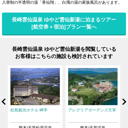
入替制の半透明の湯「香仙翔」、白濁の湯の家族風呂があります。
長崎雲仙温泉 ゆやど雲仙新湯に泊まるツアー
[航空券＋宿泊]プラン一覧へ
長崎雲仙温泉 ゆやど雲仙新湯を閲覧している
お客様はこちらの施設も検討されています
rev
Ne
松島観光ホテル 岬亭
アレグリアガーデンズ天草
熊本/天草松原温泉
熊本/天草温泉