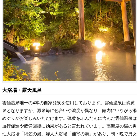
大浴場・露天風呂
雲仙温泉唯一の4本の自家源泉を使用しております。雲仙温泉は硫黄
泉となりますが、源泉毎に色合いや濃度が異なり、館内にいながら湯
めぐりがお楽しみいただけます。硫黄をふんだんに含んだ雲仙温泉は
血行促進や疲労回復に効果があると言われています。高濃度の湯の男
性大浴場「絹笠の湯」婦人大浴場「佳宵の湯」があり、朝・晩で男女