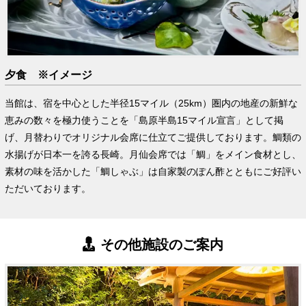
夕食 ※イメージ
当館は、宿を中心とした半径15マイル（25km）圏内の地産の新鮮な
恵みの数々を極力使うことを「島原半島15マイル宣言」として掲
げ、月替わりでオリジナル会席に仕立てご提供しております。鯛類の
水揚げが日本一を誇る長崎。月仙会席では「鯛」をメイン食材とし、
素材の味を活かした「鯛しゃぶ」は自家製のぽん酢とともにご好評い
ただいております。
その他施設のご案内