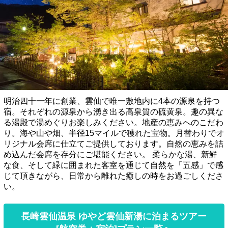
明治四十一年に創業、雲仙で唯一敷地内に4本の源泉を持つ
宿。それぞれの源泉から湧き出る高泉質の硫黄泉。趣の異な
る湯殿で湯めぐりお楽しみください。地産の恵みへのこだわ
り。海や山や畑、半径15マイルで穫れた宝物。月替わりでオ
リジナル会席に仕立てご提供しております。自然の恵みを詰
め込んだ会席を存分にご堪能ください。 柔らかな湯、新鮮
な食、そして緑に囲まれた客室を通じて自然を「五感」で感
じて頂きながら、日常から離れた癒しの時をお過ごしくださ
い。
長崎雲仙温泉 ゆやど雲仙新湯に泊まるツアー